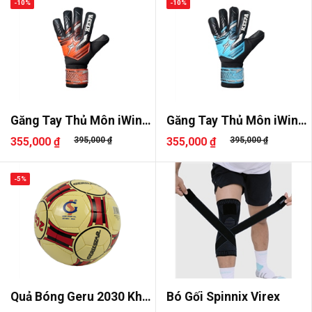
-10%
-10%
Găng Tay Thủ Môn iWin
Găng Tay Thủ Môn iWin
Keepa ..
Keepa ..
355,000 ₫
395,000 ₫
355,000 ₫
395,000 ₫
-5%
Quả Bóng Geru 2030 Khâu
Bó Gối Spinnix Virex
Tay