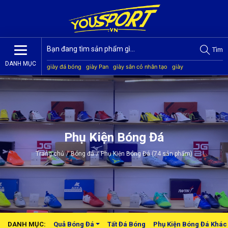
Tìm
DANH MỤC
giày đá bóng
giày Pan
giày sân cỏ nhân tạo
giày
Jogarbola
giày Mitre
giày Akka
quần áo bóng đá
giày
Kamito
Phụ Kiện Bóng Đá
Trang chủ
/
Bóng đá
/
Phụ Kiện Bóng Đá (74 sản phẩm)
DANH MỤC:
Quả Bóng Đá
Tất Đá Bóng
Phụ Kiện Bóng Đá Khác