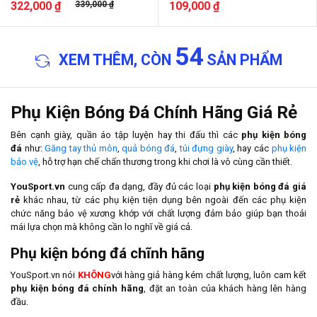
322,000 ₫
339,000 ₫
109,000 ₫
54
XEM THÊM, CÒN
SẢN PHẨM
Phụ Kiện Bóng Đá Chính Hãng Giá Rẻ
Bên cạnh giày, quần áo tập luyện hay thi đấu thì các
phụ kiện bóng
đá
như:
Găng tay thủ môn
,
quả bóng đá
,
túi đựng giày
, hay các
phụ kiện
bảo vệ
, hỗ trợ hạn chế chấn thương trong khi chơi là vô cùng cần thiết.
YouSport.vn
cung cấp đa dạng, đầy đủ các loại
phụ kiện bóng đá giá
rẻ
khác nhau, từ các phụ kiện tiện dụng bên ngoài đến các phụ kiện
chức năng bảo vệ xương khớp với chất lượng đảm bảo giúp bạn thoải
mái lựa chọn mà không cần lo nghĩ về giá cả.
Phụ kiện bóng đá chĩnh hãng
YouSport.vn nói
KHÔNG
với hàng giả hàng kém chất lượng, luôn cam kết
phụ kiện bóng đá chính hãng
, đặt an toàn của khách hàng lên hàng
đầu.