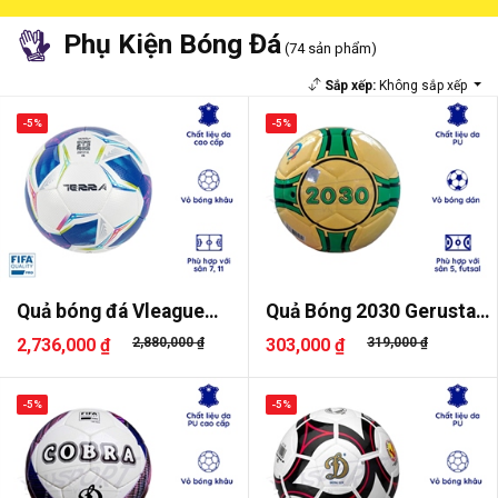
Phụ Kiện Bóng Đá
(74 sản phẩm)
Sắp xếp:
Không sắp xếp
-5%
-5%
Quả bóng đá Vleague
Quả Bóng 2030 Gerustar
24/25 UV..
Dán S..
2,736,000 ₫
2,880,000 ₫
303,000 ₫
319,000 ₫
-5%
-5%