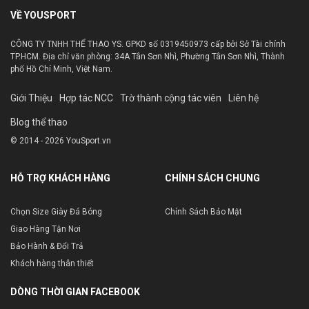
VỀ YOUSPORT
CÔNG TY TNHH THỂ THAO YS. GPKD số 0319450973 cấp bởi Sở Tài chính
TP.HCM. Địa chỉ văn phòng: 34A Tân Sơn Nhì, Phường Tân Sơn Nhì, Thành
phố Hồ Chí Minh, Việt Nam.
Giới Thiệu
Hợp tác NCC
Trờ thành cộng tác viên
Liên hệ
Blog thể thao
© 2014 - 2026 YouSport.vn
HỖ TRỢ KHÁCH HÀNG
CHÍNH SÁCH CHUNG
Chọn Size Giày Đá Bóng
Chính Sách Bảo Mật
Giao Hàng Tận Nơi
Bảo Hành & Đổi Trả
Khách hàng thân thiết
DÒNG THỜI GIAN FACEBOOK