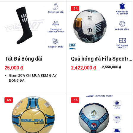
-5%
Tất Đá Bóng dài
Quả bóng đá Fifa Spectro
UHV..
25,000 ₫
2,422,000 ₫
2,550,000 ₫
Giảm 20% KHI MUA KÈM GIÀY
BÓNG ĐÁ
-5%
-5%