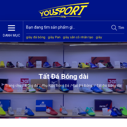
Tìm
DANH MỤC
giày đá bóng
giày Pan
giày sân cỏ nhân tạo
giày
Jogarbola
giày Mitre
giày Akka
quần áo bóng đá
giày
Kamito
Tất Đá Bóng dài
Trang chủ
/
Bóng đá
/
Phụ Kiện Bóng Đá
/
Tất Đá Bóng
/
Tất Đá Bóng dài