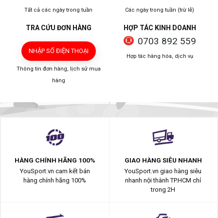
Tất cả các ngày trong tuần
Các ngày trong tuần (trừ lễ)
TRA CỨU ĐƠN HÀNG
HỢP TÁC KINH DOANH
0703 892 559
NHẬP SỐ ĐIỆN THOẠI
Hợp tác hàng hóa, dịch vụ
Thông tin đơn hàng, lịch sử mua
hàng
HÀNG CHÍNH HÃNG 100%
GIAO HÀNG SIÊU NHANH
YouSport.vn cam kết bán
YouSport.vn giao hàng siêu
hàng chính hãng 100%
nhanh nội thành TP.HCM chỉ
trong 2H