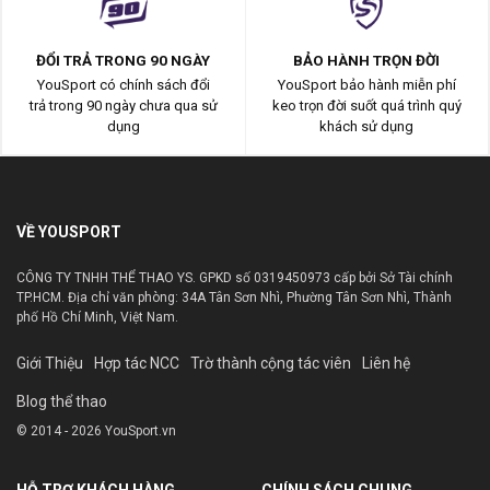
ĐỔI TRẢ TRONG 90 NGÀY
BẢO HÀNH TRỌN ĐỜI
YouSport có chính sách đổi
YouSport bảo hành miễn phí
trả trong 90 ngày chưa qua sử
keo trọn đời suốt quá trình quý
dụng
khách sử dụng
VỀ YOUSPORT
CÔNG TY TNHH THỂ THAO YS. GPKD số 0319450973 cấp bởi Sở Tài chính
TP.HCM. Địa chỉ văn phòng: 34A Tân Sơn Nhì, Phường Tân Sơn Nhì, Thành
phố Hồ Chí Minh, Việt Nam.
Giới Thiệu
Hợp tác NCC
Trờ thành cộng tác viên
Liên hệ
Blog thể thao
© 2014 - 2026 YouSport.vn