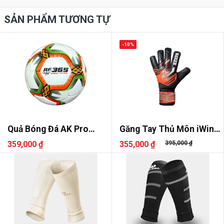
SẢN PHẨM TƯƠNG TỰ
-10%
Quả Bóng Đá AK Pro
Găng Tay Thủ Môn iWin
Futsal AF365
Keepa Flash
359,000 ₫
355,000 ₫
395,000 ₫