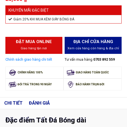
KHUYẾN MÃI ĐẶC BIỆT
Giảm 20% KHI MUA KÈM GIÀY BÓNG ĐÁ
ĐẶT MUA ONLINE
ĐỊA CHỈ CỬA HÀNG
Giao hàng tận nơi
Xem cửa hàng còn hàng & địa chỉ
Chính sách giao hàng chi tiết
Tư vấn mua hàng
0703 892 559
CHÍNH HÃNG 100%
GIAO HÀNG TOÀN QUỐC
ĐỔI TRẢ TRONG 90 NGÀY
BẢO HÀNH TRỌN ĐỜI
CHI TIẾT
ĐÁNH GIÁ
Đặc điểm Tất Đá Bóng dài