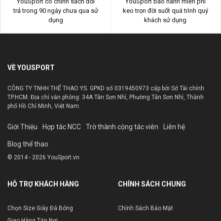
YouSport có chính sách đổi
YouSport bảo hành miễn phí
trả trong 90 ngày chưa qua sử
keo trọn đời suốt quá trình quý
dụng
khách sử dụng
VỀ YOUSPORT
CÔNG TY TNHH THỂ THAO YS. GPKD số 0319450973 cấp bởi Sở Tài chính
TP.HCM. Địa chỉ văn phòng: 34A Tân Sơn Nhì, Phường Tân Sơn Nhì, Thành
phố Hồ Chí Minh, Việt Nam.
Giới Thiệu
Hợp tác NCC
Trờ thành cộng tác viên
Liên hệ
Blog thể thao
© 2014 - 2026 YouSport.vn
HỖ TRỢ KHÁCH HÀNG
CHÍNH SÁCH CHUNG
Chọn Size Giày Đá Bóng
Chính Sách Bảo Mật
Giao Hàng Tận Nơi