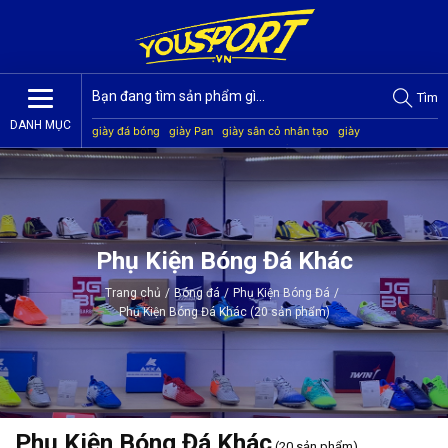
Tìm
DANH MỤC
giày đá bóng
giày Pan
giày sân cỏ nhân tạo
giày
Jogarbola
giày Mitre
giày Akka
quần áo bóng đá
giày
Kamito
Phụ Kiện Bóng Đá Khác
Trang chủ
/
Bóng đá
/
Phụ Kiện Bóng Đá
/
Phụ Kiện Bóng Đá Khác (20 sản phẩm)
Phụ Kiện Bóng Đá Khác
(20 sản phẩm)