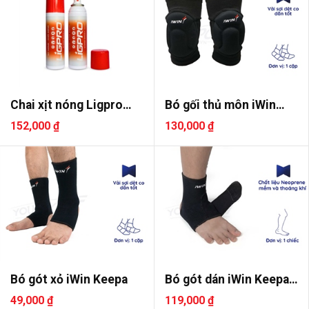
Chai xịt nóng Ligpro
Bó gối thủ môn iWin
200ml
Keepa Pr..
152,000 ₫
130,000 ₫
Bó gót xỏ iWin Keepa
Bó gót dán iWin Keepa
Pro
49,000 ₫
119,000 ₫