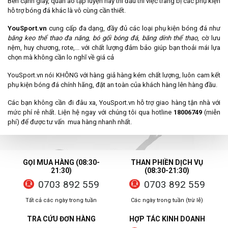
Bên cạnh giày, quần áo tập luyện hay thi đấu thì việc trang bị các phụ kiện
hỗ trợ bóng đá khác là vô cùng cần thiết.
YouSport.vn
cung cấp đa dạng, đầy đủ các loại phụ kiện bóng đá như
băng keo thể thao đa năng
,
bó gối bóng đá
,
băng dính thể thao
, cờ lưu
nệm, huy chương, rote,... với chất lượng đảm bảo giúp bạn thoải mái lựa
chọn mà không cần lo nghĩ về giá cả
YouSport.vn nói KHÔNG với hàng giả hàng kém chất lượng, luôn cam kết
phụ kiện bóng đá chính hãng, đặt an toàn của khách hàng lên hàng đầu.
Các bạn không cần đi đâu xa, YouSport.vn hỗ trợ giao hàng tận nhà với
mức phí rẻ nhất. Liện hệ ngay với chúng tôi qua hotline
18006749
(miễn
phí) để được tư vấn mua hàng nhanh nhất.
GỌI MUA HÀNG (08:30-
THAN PHIỀN DỊCH VỤ
21:30)
(08:30-21:30)
0703 892 559
0703 892 559
Tất cả các ngày trong tuần
Các ngày trong tuần (trừ lễ)
TRA CỨU ĐƠN HÀNG
HỢP TÁC KINH DOANH