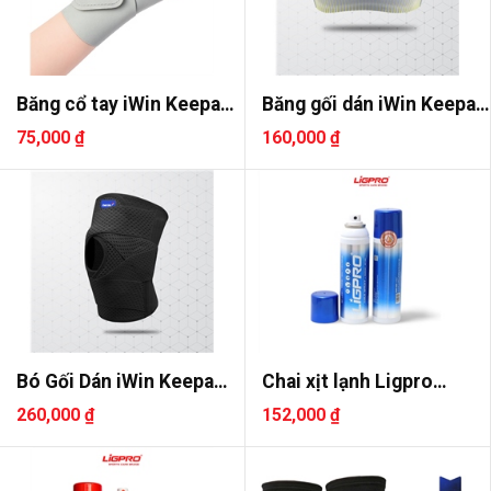
Băng cổ tay iWin Keepa
Băng gối dán iWin Keepa
IWR50..
IKN2..
75,000 ₫
160,000 ₫
Bó Gối Dán iWin Keepa
Chai xịt lạnh Ligpro
IKN205
200ml
260,000 ₫
152,000 ₫