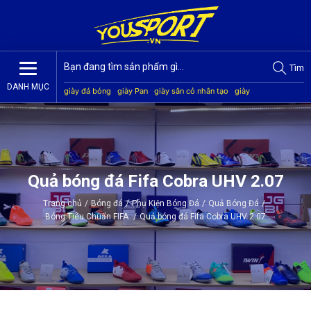
Tìm
DANH MỤC
giày đá bóng
giày Pan
giày sân cỏ nhân tạo
giày
Jogarbola
giày Mitre
giày Akka
quần áo bóng đá
giày
Kamito
Quả bóng đá Fifa Cobra UHV 2.07
Trang chủ
/
Bóng đá
/
Phụ Kiện Bóng Đá
/
Quả Bóng Đá
/
Bóng Tiêu Chuẩn FIFA
/
Quả bóng đá Fifa Cobra UHV 2.07