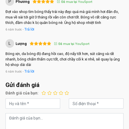
P
Phương
Đã mua tại YouSport
Đợt vào shop tìm bóng thấy trái này đẹp quá mà giá mình hơi đắn đo,
mua về sài tới giờ 3 tháng rồi vẫn còn chơi tốt. Bóng vô rất căng cực
thích, đầm chắc k bị quăn bóng nè. Ủng hộ shop nhiệt tình
Trả lời
6 năm trước -
L
Lượng
Đã mua tại YouSport
Bóng xịn, da bóng độ đang hồi cao, độ nẩy tốt hơn, sút căng và rất
nhanh, bóng chấm thấm cực tốt, chơi chầy cối k xi nhê, sẽ quay lạ ủng
hộ shop dài dài
Trả lời
6 năm trước -
Gửi đánh giá
Đánh giá của bạn: