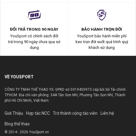
ĐỔI TRẢ TRONG 90 NGÀY
BẢO HÀNH TRỌN ĐỜI
YouSport có chính sách đổi
YouSport bảo hành miễn phí
trả trong 90 ngày chưa qua sử
keo trọn đời suốt quá trình quý
dụng
khách sử dụng
VỀ YOUSPORT
CÔNG TY TNHH THỂ THAO YS. GPKD số 0319450973 cấp bởi Sở Tài chính
TP.HCM. Địa chỉ văn phòng: 34A Tân Sơn Nhì, Phường Tân Sơn Nhì, Thành
phố Hồ Chí Minh, Việt Nam.
Giới Thiệu
Hợp tác NCC
Trờ thành cộng tác viên
Liên hệ
Blog thể thao
© 2014 - 2026 YouSport.vn