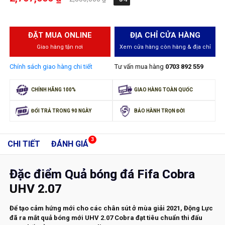
ĐẶT MUA ONLINE
ĐỊA CHỈ CỬA HÀNG
Giao hàng tận nơi
Xem cửa hàng còn hàng & địa chỉ
Chính sách giao hàng chi tiết
Tư vấn mua hàng
0703 892 559
CHÍNH HÃNG 100%
GIAO HÀNG TOÀN QUỐC
ĐỔI TRẢ TRONG 90 NGÀY
BẢO HÀNH TRỌN ĐỜI
3
CHI TIẾT
ĐÁNH GIÁ
Đặc điểm Quả bóng đá Fifa Cobra
UHV 2.07
Để tạo cảm hứng mới cho các chân sút ở mùa giải 2021, Động Lực
đã ra mắt quả bóng mới UHV 2.07 Cobra đạt tiêu chuẩn thi đấu