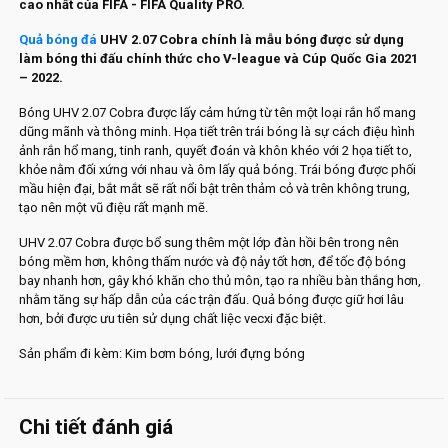
cao nhất của FIFA - FIFA Quality PRO.
Quả bóng đá
UHV 2.07 Cobra chính là mẫu bóng được sử dụng
làm bóng thi đấu chính thức cho V-league và Cúp Quốc Gia 2021
– 2022.
Bóng UHV 2.07 Cobra được lấy cảm hứng từ tên một loại rắn hổ mang
dũng mãnh và thông minh. Họa tiết trên trái bóng là sự cách điệu hình
ảnh rắn hổ mang, tinh ranh, quyết đoán và khôn khéo với 2 họa tiết to,
khỏe nằm đối xứng với nhau và ôm lấy quả bóng. Trái bóng được phối
mầu hiện đại, bắt mắt sẽ rất nổi bật trên thảm cỏ và trên không trung,
tạo nên một vũ điệu rất mạnh mẽ.
UHV 2.07 Cobra được bổ sung thêm một lớp đàn hồi bên trong nên
bóng mềm hơn, không thấm nước và độ nảy tốt hơn, để tốc độ bóng
bay nhanh hơn, gây khó khăn cho thủ môn, tạo ra nhiều bàn thắng hơn,
nhằm tăng sự hấp dẫn của các trận đấu. Quả bóng được giữ hơi lâu
hơn, bởi được ưu tiên sử dụng chất liệc vecxi đặc biệt.
Sản phẩm đi kèm: Kim bơm bóng, lưới đựng bóng
Chi tiết đánh giá