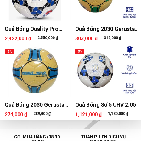
Quả Bóng Quality Pro
Quả Bóng 2030 Gerustar
UHV 2.07
Dán Sala
2,422,000 ₫
2,550,000 ₫
303,000 ₫
319,000 ₫
-5%
-5%
Quả Bóng 2030 Gerustar
Quả Bóng Số 5 UHV 2.05
Dán
274,000 ₫
289,000 ₫
1,121,000 ₫
1,180,000 ₫
GỌI MUA HÀNG (08:30-
THAN PHIỀN DỊCH VỤ