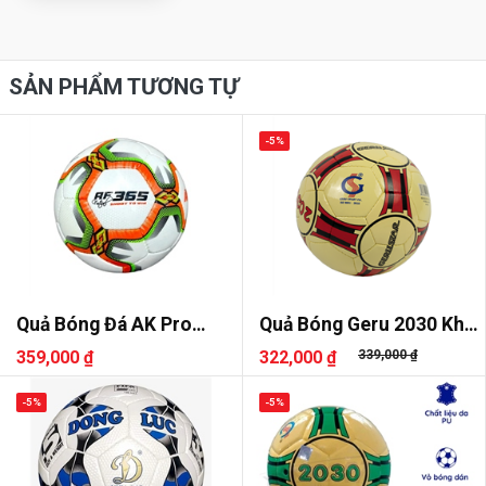
SẢN PHẨM TƯƠNG TỰ
-5%
Quả Bóng Đá AK Pro
Quả Bóng Geru 2030 Khâu
Futsal AF365
Tay
359,000 ₫
322,000 ₫
339,000 ₫
-5%
-5%