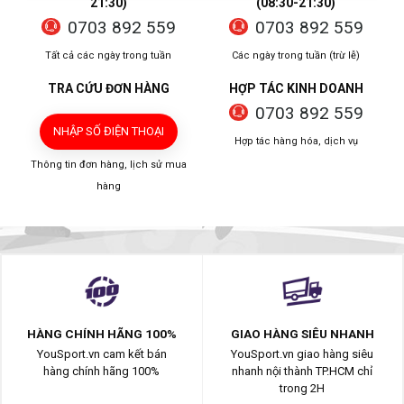
21:30)
(08:30-21:30)
0703 892 559
0703 892 559
Tất cả các ngày trong tuần
Các ngày trong tuần (trừ lễ)
TRA CỨU ĐƠN HÀNG
HỢP TÁC KINH DOANH
0703 892 559
NHẬP SỐ ĐIỆN THOẠI
Hợp tác hàng hóa, dịch vụ
Thông tin đơn hàng, lịch sử mua
hàng
HÀNG CHÍNH HÃNG 100%
GIAO HÀNG SIÊU NHANH
YouSport.vn cam kết bán
YouSport.vn giao hàng siêu
hàng chính hãng 100%
nhanh nội thành TP.HCM chỉ
trong 2H