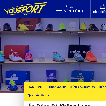
TẤT CẢ
MÔN THỂ THAO
Blog thể 
T
DANH MỤC:
Quần áo CP
Quần áo Justplay
Quần
Quần Áo Bulbal