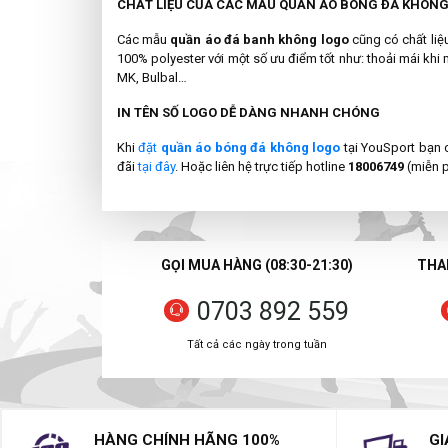
CHẤT LIỆU CỦA CÁC MẪU QUẦN ÁO BÓNG ĐÁ KHÔN
Các mẫu
quần
áo đá banh không logo
cũng có chất li
100% polyester với một số ưu điểm tốt như: thoải mái kh
MK, Bulbal…
IN TÊN SỐ LOGO DỄ DÀNG NHANH CHÓNG
Khi
đặt
quần áo bóng đá không logo
tại YouSport bạn 
đãi
tại đây
. Hoặc liên hệ trực tiếp hotline
18006749
(miễn p
GỌI MUA HÀNG (08:30-21:30)
THAN
0703 892 559
Tất cả các ngày trong tuần
HÀNG CHÍNH HÃNG 100%
GI