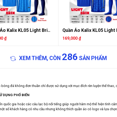
Áo Kalix KL05 Light Bri..
Quần Áo Kalix KL05 Light B
00 ₫
169,000 ₫
286
XEM THÊM, CÒN
SẢN PHẨM
o bóng đá không đơn thuần chỉ được sử dụng với mục đích rèn luyện thể thao, 
Ử DỤNG PHỔ BIẾN
 quốc gia hoặc các câu lạc bộ nổi tiếng giúp người hâm mộ thể hiện tình cảm
ột số khách hàng có nhu cầu nhưng không thích quần áo có logo và lựa chọn 