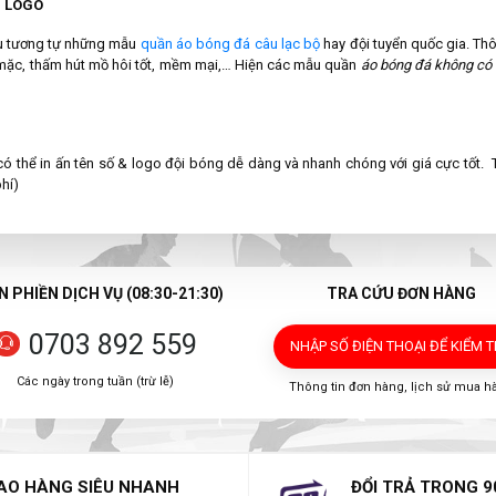
G LOGO
ệu tương tự những mẫu
quần áo bóng đá câu lạc bộ
hay đội tuyển quốc gia. Th
i mặc, thấm hút mồ hôi tốt, mềm mại,… Hiện các mẫu quần
áo bóng đá không có 
có thể in ấn tên số & logo đội bóng dễ dàng và nhanh chóng với giá cực tốt.
hí)
 PHIỀN DỊCH VỤ (08:30-21:30)
TRA CỨU ĐƠN HÀNG
0703 892 559
NHẬP SỐ ĐIỆN THOẠI
ĐỂ KIỂM 
Các ngày trong tuần (trừ lễ)
Thông tin đơn hàng, lịch sử mua h
AO HÀNG SIÊU NHANH
ĐỔI TRẢ TRONG 9