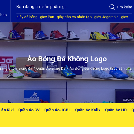
Tìm
kiếm
thao
giày đá bóng
giày Pan
giày sân cỏ nhân tạo
giày Jogarbola
giày
Mitre
giày Akka
quần áo bóng đá
giày Kamito
Áo Bóng Đá Không Logo
rang chủ
/
Bóng đá
/
Quần Áo Bóng Đá
/
Áo Bóng Đá Không Logo (306 sản phẩ
 áo Riki
Quần áo CV
Quần áo JGBL
Quần áo Kalix
Quần áo HD
Q