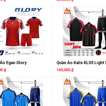
Áo Egan Glory
Quần Áo Kalix KL05 Light B
00 ₫
169,000 ₫