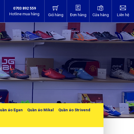
0703 892 559
Hotline mua hàng
Giỏ hàng
Đơn hàng
Cửa hàng
Liên hệ
m)
uần áo Egan
Quần áo Mikal
Quần áo Strivend