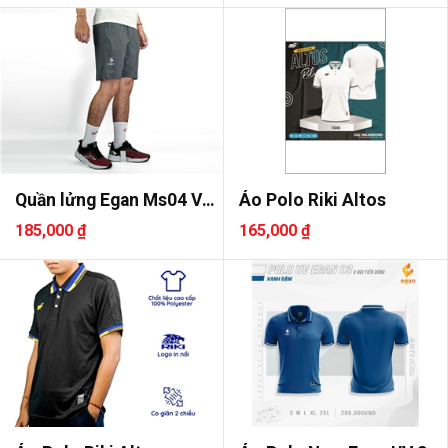
Quần lửng Egan Ms04 Vải
Áo Polo Riki Altos
dù
185,000 ₫
165,000 ₫