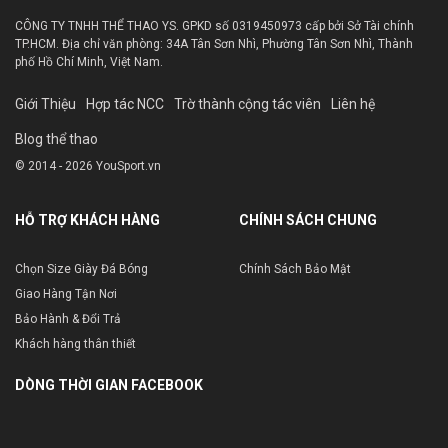
CÔNG TY TNHH THỂ THAO YS. GPKD số 0319450973 cấp bởi Sở Tài chính
TP.HCM. Địa chỉ văn phòng: 34A Tân Sơn Nhì, Phường Tân Sơn Nhì, Thành
phố Hồ Chí Minh, Việt Nam.
Giới Thiệu
Hợp tác NCC
Trờ thành cộng tác viên
Liên hệ
Blog thể thao
© 2014 - 2026 YouSport.vn
HỖ TRỢ KHÁCH HÀNG
CHÍNH SÁCH CHUNG
Chọn Size Giày Đá Bóng
Chính Sách Bảo Mật
Giao Hàng Tận Nơi
Bảo Hành & Đổi Trả
Khách hàng thân thiết
DÒNG THỜI GIAN FACEBOOK