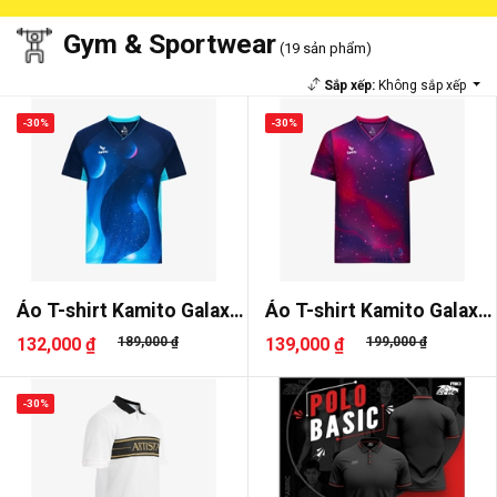
Gym & Sportwear
(19 sản phẩm)
Sắp xếp:
Không sắp xếp
-30%
-30%
Áo T-shirt Kamito Galaxy
Áo T-shirt Kamito Galaxy
3
2
132,000 ₫
189,000 ₫
139,000 ₫
199,000 ₫
-30%