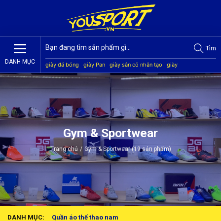
Tìm
DANH MỤC
giày đá bóng
giày Pan
giày sân cỏ nhân tạo
giày
Jogarbola
giày Mitre
giày Akka
quần áo bóng đá
giày
Kamito
Gym & Sportwear
Trang chủ
/
Gym & Sportwear (19 sản phẩm)
DANH MỤC:
Quần áo thể thao nam