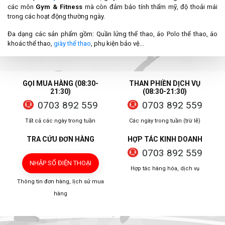
các môn
Gym & Fitness
mà còn đảm bảo tính thẩm mỹ, độ thoải mái
trong các hoạt động thường ngày.
Đa dạng các sản phẩm gồm: Quần lửng thể thao, áo Polo thể thao, áo
khoác thể thao,
giày thể thao
, phụ kiện bảo vệ...
GỌI MUA HÀNG (08:30-
THAN PHIỀN DỊCH VỤ
21:30)
(08:30-21:30)
0703 892 559
0703 892 559
Tất cả các ngày trong tuần
Các ngày trong tuần (trừ lễ)
TRA CỨU ĐƠN HÀNG
HỢP TÁC KINH DOANH
0703 892 559
NHẬP SỐ ĐIỆN THOẠI
Hợp tác hàng hóa, dịch vụ
Thông tin đơn hàng, lịch sử mua
hàng