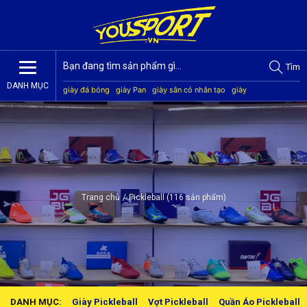
Tìm
DANH MỤC
giày đá bóng
giày Pan
giày sân cỏ nhân tạo
giày
Jogarbola
giày Mitre
giày Akka
quần áo bóng đá
giày
Kamito
Trang chủ
/
Pickleball (116 sản phẩm)
DANH MỤC:
Giày Pickleball
Vợt Pickleball
Quần Áo Pickleball