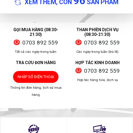
96
XEM THÊM, CÒN
SẢN PHẨM
GỌI MUA HÀNG (08:30-
THAN PHIỀN DỊCH VỤ
21:30)
(08:30-21:30)
0703 892 559
0703 892 559
Tất cả các ngày trong tuần
Các ngày trong tuần (trừ lễ)
TRA CỨU ĐƠN HÀNG
HỢP TÁC KINH DOANH
0703 892 559
NHẬP SỐ ĐIỆN THOẠI
Hợp tác hàng hóa, dịch vụ
Thông tin đơn hàng, lịch sử mua
hàng