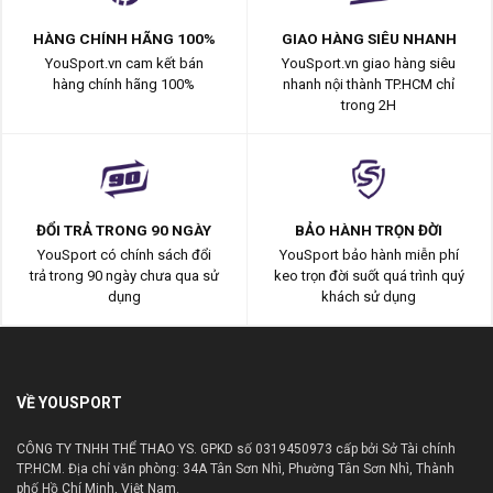
HÀNG CHÍNH HÃNG 100%
GIAO HÀNG SIÊU NHANH
YouSport.vn cam kết bán
YouSport.vn giao hàng siêu
hàng chính hãng 100%
nhanh nội thành TP.HCM chỉ
trong 2H
ĐỔI TRẢ TRONG 90 NGÀY
BẢO HÀNH TRỌN ĐỜI
YouSport có chính sách đổi
YouSport bảo hành miễn phí
trả trong 90 ngày chưa qua sử
keo trọn đời suốt quá trình quý
dụng
khách sử dụng
VỀ YOUSPORT
CÔNG TY TNHH THỂ THAO YS. GPKD số 0319450973 cấp bởi Sở Tài chính
TP.HCM. Địa chỉ văn phòng: 34A Tân Sơn Nhì, Phường Tân Sơn Nhì, Thành
phố Hồ Chí Minh, Việt Nam.