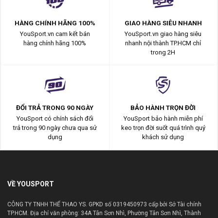
HÀNG CHÍNH HÃNG 100%
GIAO HÀNG SIÊU NHANH
YouSport.vn cam kết bán
YouSport.vn giao hàng siêu
hàng chính hãng 100%
nhanh nội thành TP.HCM chỉ
trong 2H
ĐỔI TRẢ TRONG 90 NGÀY
BẢO HÀNH TRỌN ĐỜI
YouSport có chính sách đổi
YouSport bảo hành miễn phí
trả trong 90 ngày chưa qua sử
keo trọn đời suốt quá trình quý
dụng
khách sử dụng
VỀ YOUSPORT
CÔNG TY TNHH THỂ THAO YS. GPKD số 0319450973 cấp bởi Sở Tài chính
TP.HCM. Địa chỉ văn phòng: 34A Tân Sơn Nhì, Phường Tân Sơn Nhì, Thành