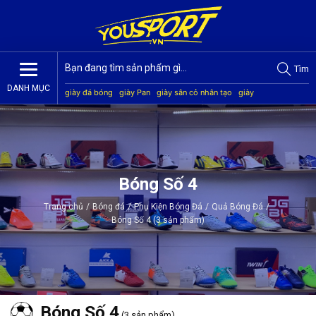
Tìm
DANH MỤC
giày đá bóng
giày Pan
giày sân cỏ nhân tạo
giày
Jogarbola
giày Mitre
giày Akka
quần áo bóng đá
giày
Kamito
Bóng Số 4
Trang chủ
/
Bóng đá
/
Phụ Kiện Bóng Đá
/
Quả Bóng Đá
/
Bóng Số 4 (3 sản phẩm)
Bóng Số 4
(3 sản phẩm)