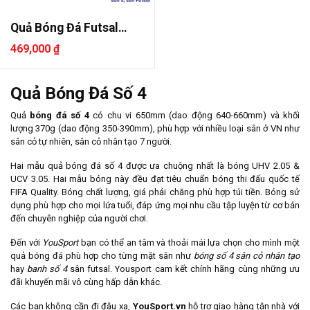
Quả Bóng Đá Futsal
AKpro AF3..
469,000 ₫
Quả Bóng Đá Số 4
Quả
bóng đá số 4
có chu vi 650mm (dao động 640-660mm) và khối
lượng 370g (dao động 350-390mm), phù hợp với nhiều loại sân ở VN như
sân cỏ tự nhiên, sân cỏ nhân tạo 7 người.
Hai mẫu quả bóng đá số 4 được ưa chuộng nhất là bóng UHV 2.05 &
UCV 3.05. Hai mẫu bóng này đều đạt tiêu chuẩn bóng thi đấu quốc tế
FIFA Quality. Bóng chất lượng, giá phải chăng phù hợp túi tiền. Bóng sử
dụng phù hợp cho mọi lứa tuổi, đáp ứng mọi nhu cầu tập luyện từ cơ bản
đến chuyên nghiệp của người chơi.
Đến với
YouSport
bạn có thể an tâm và thoải mái lựa chọn cho mình một
quả bóng đá phù hợp cho từng mặt sân như
bóng số 4 sân cỏ nhân tạo
hay
banh số 4
sân futsal. Yousport cam kết chính hãng cùng những ưu
đãi khuyến mãi vô cùng hấp dẫn khác.
Các bạn không cần đi đâu xa,
YouSport.vn
hỗ trợ giao hàng tận nhà với