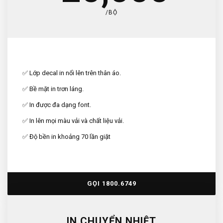
/BỘ
✅ Lớp decal in nổi lên trên thân áo.
✅ Bề mặt in trơn láng.
✅ In được đa dạng font.
✅ In lên mọi màu vải và chất liệu vải.
✅ Độ bền in khoảng 70 lần giặt
GỌI 1800.6749
IN CHUYỂN NHIỆT