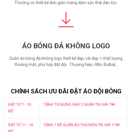
Thường có thiết kế đơn giản mang đậm sắc thái dân tộc.
ÁO BÓNG ĐÁ KHÔNG LOGO
Quần áo bóng đá không logo thiết kế đẹp, vải đẹp + chất lượng,
thoáng mát, phù hợp đặt đội.. Thương hiệu: iWin, Bulbal,..
CHÍNH SÁCH ƯU ĐÃI ĐẶT ÁO ĐỘI BÓNG
ĐẶT TỪ 7 - 10
TẶNG TÚI ĐỰNG GIÀY 2 NGĂN TRỊ GIÁ 79K
BỘ
ĐẶT TỪ 11 - 16
TẶNG 1 BỘ QUẦN ÁO THỦ MÔN TRỊ GIÁ 119K
BỘ