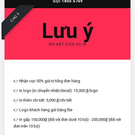
GỌI 1800.6749
CHÚ Ý
Lưu ý
KHI ĐẶT DỊCH VỤ IN
👉 Nhận cọc 50% giá trị tổng đơn hàng
👉 In logo (in chuyển nhiệt/decal): 15,000 ₫/logo
👉 In thêm chi tiết: 5,000 ₫/chi tiết
👉 Logo khách hàng gửi bằng file
👉 In gấp 150,000₫ (đối với đơn dưới 10 bộ) - 200,000₫ (đối với
đơn trên 10 bộ)