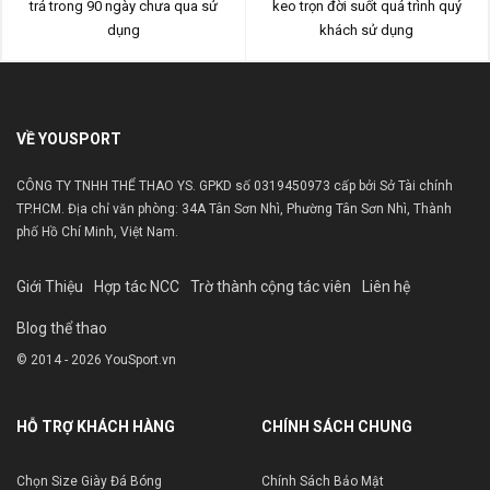
trả trong 90 ngày chưa qua sử
keo trọn đời suốt quá trình quý
dụng
khách sử dụng
VỀ YOUSPORT
CÔNG TY TNHH THỂ THAO YS. GPKD số 0319450973 cấp bởi Sở Tài chính
TP.HCM. Địa chỉ văn phòng: 34A Tân Sơn Nhì, Phường Tân Sơn Nhì, Thành
phố Hồ Chí Minh, Việt Nam.
Giới Thiệu
Hợp tác NCC
Trờ thành cộng tác viên
Liên hệ
Blog thể thao
© 2014 - 2026 YouSport.vn
HỖ TRỢ KHÁCH HÀNG
CHÍNH SÁCH CHUNG
Chọn Size Giày Đá Bóng
Chính Sách Bảo Mật