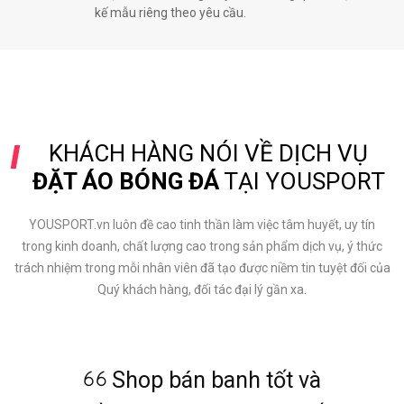
kế mẫu riêng theo yêu cầu.
KHÁCH HÀNG NÓI VỀ DỊCH VỤ
ĐẶT ÁO BÓNG ĐÁ
TẠI YOUSPORT
YOUSPORT.vn luôn đề cao tinh thần làm việc tâm huyết, uy tín
trong kinh doanh, chất lượng cao trong sản phẩm dịch vụ, ý thức
trách nhiệm trong mỗi nhân viên đã tạo được niềm tin tuyệt đối của
Quý khách hàng, đối tác đại lý gần xa.
Đã từng đặt ở đây, giá cả
Shop giá rất tốt, mẫu mã
Cửa hàng trưng bày đẹp,
Thân thiện, hàng tốt và
Shop bán banh tốt và