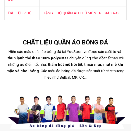
ĐẶT TỪ 17 BỘ
TẶNG 1 BỘ QUẦN ÁO THỦ MÔN TRỊ GIÁ 149K
CHẤT LIỆU QUẦN ÁO BÓNG ĐÁ
Hiện các mẫu quần áo bóng đá tại YouSport.vn được sản xuất từ
vải
thun lạnh thể thao 100% polyester
chuyên dùng cho đồ thể thao với
những ưu điểm tốt như:
thấm hút mồ hôi tốt, thoải mái, mát mẻ khi
mặc và chơi bóng
. Các mẫu áo bóng đá được sản xuất từ các thương
hiệu như Bulbal, MK, CP,...