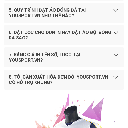
5. QUY TRÌNH ĐẶT ÁO BÓNG ĐÁ TẠI
YOUSPORT.VN NHƯ THẾ NÀO?
6. ĐẶT CỌC CHO ĐƠN IN HAY ĐẶT ÁO ĐỘI BÓNG
RA SAO?
7. BẢNG GIÁ IN TÊN SỐ, LOGO TẠI
YOUSPORT.VN?
8. TÔI CẦN XUẤT HÓA ĐƠN ĐỎ, YOUSPORT.VN
CÓ HỖ TRỢ KHÔNG?