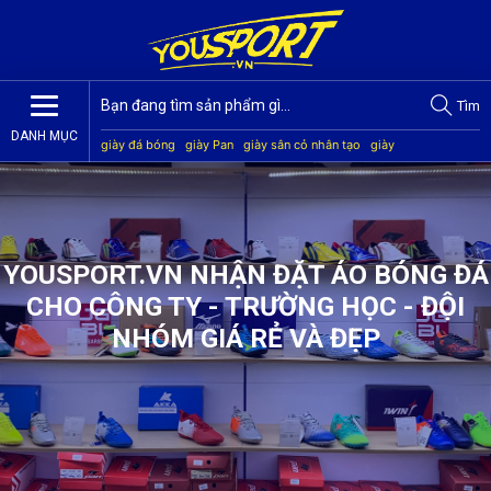
Tìm
DANH MỤC
giày đá bóng
giày Pan
giày sân cỏ nhân tạo
giày
Jogarbola
giày Mitre
giày Akka
quần áo bóng đá
giày
Kamito
YOUSPORT.VN NHẬN ĐẶT ÁO BÓNG ĐÁ
CHO CÔNG TY - TRƯỜNG HỌC - ĐỘI
NHÓM GIÁ RẺ VÀ ĐẸP