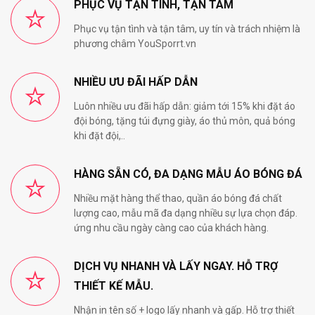
PHỤC VỤ TẬN TÌNH, TẬN TÂM
Phục vụ tận tình và tận tâm, uy tín và trách nhiệm là
phương châm YouSporrt.vn
NHIỀU ƯU ĐÃI HẤP DẪN
Luôn nhiều ưu đãi hấp dẫn: giảm tới 15% khi đặt áo
đội bóng, tặng túi đựng giày, áo thủ môn, quả bóng
khi đặt đội,..
HÀNG SẴN CÓ, ĐA DẠNG MẪU ÁO BÓNG ĐÁ
Nhiều mặt hàng thể thao, quần áo bóng đá chất
lượng cao, mẫu mã đa dạng nhiều sự lựa chọn đáp.
ứng nhu cầu ngày càng cao của khách hàng.
DỊCH VỤ NHANH VÀ LẤY NGAY. HỖ TRỢ
THIẾT KẾ MẪU.
Nhận in tên số + logo lấy nhanh và gấp. Hỗ trợ thiết