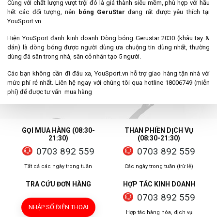
Cùng với chất lượng vượt trội đó là giá thành siêu mềm, phù hợp với hầu
hết các đối tượng, nên
bóng GeruStar
đang rất được yêu thích tại
YouSport.vn
Hiện YouSport đanh kinh doanh Dòng bóng Gerustar 2030 (khâu tay &
dán) là dòng bóng được người dùng ưa chuộng tin dùng nhất, thường
dùng đá sân trong nhà, sân cỏ nhân tạo 5 người.
Các bạn không cần đi đâu xa, YouSport.vn hỗ trợ giao hàng tận nhà với
mức phí rẻ nhất. Liên hệ ngay với chúng tôi qua hotline 18006749 (miễn
phí) để được tư vấn mua hàng
GỌI MUA HÀNG (08:30-
THAN PHIỀN DỊCH VỤ
21:30)
(08:30-21:30)
0703 892 559
0703 892 559
Tất cả các ngày trong tuần
Các ngày trong tuần (trừ lễ)
TRA CỨU ĐƠN HÀNG
HỢP TÁC KINH DOANH
0703 892 559
NHẬP SỐ ĐIỆN THOẠI
Hợp tác hàng hóa, dịch vụ