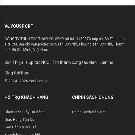
VỀ YOUSPORT
CÔNG TY TNHH THỂ THAO YS. GPKD số 0319450973 cấp bởi Sở Tài chính
TP.HCM. Địa chỉ văn phòng: 34A Tân Sơn Nhì, Phường Tân Sơn Nhì, Thành
phố Hồ Chí Minh, Việt Nam.
Giới Thiệu
Hợp tác NCC
Trờ thành cộng tác viên
Liên hệ
Blog thể thao
© 2014 - 2026 YouSport.vn
HỖ TRỢ KHÁCH HÀNG
CHÍNH SÁCH CHUNG
Chọn Size Giày Đá Bóng
Chính Sách Bảo Mật
Giao Hàng Tận Nơi
Bảo Hành & Đổi Trả
Khách hàng thân thiết