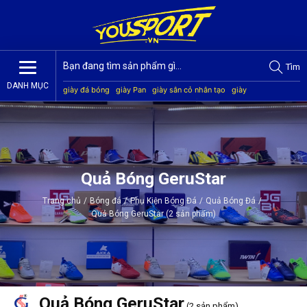
Tìm
DANH MỤC
giày đá bóng
giày Pan
giày sân cỏ nhân tạo
giày
Jogarbola
giày Mitre
giày Akka
quần áo bóng đá
giày
Kamito
Quả Bóng GeruStar
Trang chủ
/
Bóng đá
/
Phụ Kiện Bóng Đá
/
Quả Bóng Đá
/
Quả Bóng GeruStar (2 sản phẩm)
Quả Bóng GeruStar
(2 sản phẩm)