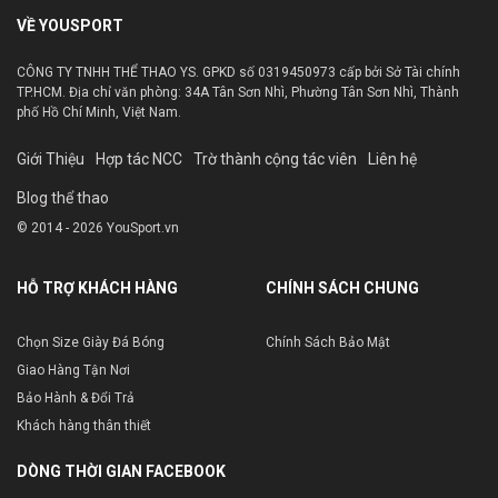
VỀ YOUSPORT
CÔNG TY TNHH THỂ THAO YS. GPKD số 0319450973 cấp bởi Sở Tài chính
TP.HCM. Địa chỉ văn phòng: 34A Tân Sơn Nhì, Phường Tân Sơn Nhì, Thành
phố Hồ Chí Minh, Việt Nam.
Giới Thiệu
Hợp tác NCC
Trờ thành cộng tác viên
Liên hệ
Blog thể thao
© 2014 - 2026 YouSport.vn
HỖ TRỢ KHÁCH HÀNG
CHÍNH SÁCH CHUNG
Chọn Size Giày Đá Bóng
Chính Sách Bảo Mật
Giao Hàng Tận Nơi
Bảo Hành & Đổi Trả
Khách hàng thân thiết
DÒNG THỜI GIAN FACEBOOK