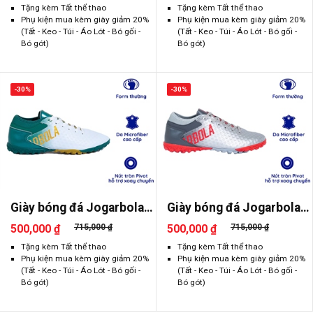
Tặng kèm Tất thể thao
Tặng kèm Tất thể thao
Phụ kiện mua kèm giày giảm 20%
Phụ kiện mua kèm giày giảm 20%
(Tất - Keo - Túi - Áo Lót - Bó gối -
(Tất - Keo - Túi - Áo Lót - Bó gối -
Bó gót)
Bó gót)
-30%
-30%
Giày bóng đá Jogarbola
Giày bóng đá Jogarbola
Color..
Color..
500,000 ₫
715,000 ₫
500,000 ₫
715,000 ₫
Tặng kèm Tất thể thao
Tặng kèm Tất thể thao
Phụ kiện mua kèm giày giảm 20%
Phụ kiện mua kèm giày giảm 20%
(Tất - Keo - Túi - Áo Lót - Bó gối -
(Tất - Keo - Túi - Áo Lót - Bó gối -
Bó gót)
Bó gót)