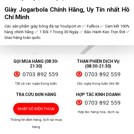
Giày Jogarbola Chính Hãng, Uy Tín nhất Hồ
Chí Minh
Các sản phẩm giày bóng đá tại YouSport.vn ✅ Fullbox ✅ Cam kết 100%
hàng chính hãng ✅ 1 Đổi 1 Trong 30 Ngày ✅ Bảo Hành Keo Trọn Đời ✅
Giao hàng toàn quốc.
GỌI MUA HÀNG (08:30-
THAN PHIỀN DỊCH VỤ
21:30)
(08:30-21:30)
0703 892 559
0703 892 559
Tất cả các ngày trong tuần
Các ngày trong tuần (trừ lễ)
TRA CỨU ĐƠN HÀNG
HỢP TÁC KINH DOANH
0703 892 559
NHẬP SỐ ĐIỆN THOẠI
Hợp tác hàng hóa, dịch vụ
Thông tin đơn hàng, lịch sử mua
hàng