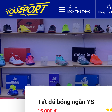
TẤT CẢ
MÔN THỂ THAO
Blog thể 
Tất đá bóng ngắn YS
15,000 ₫