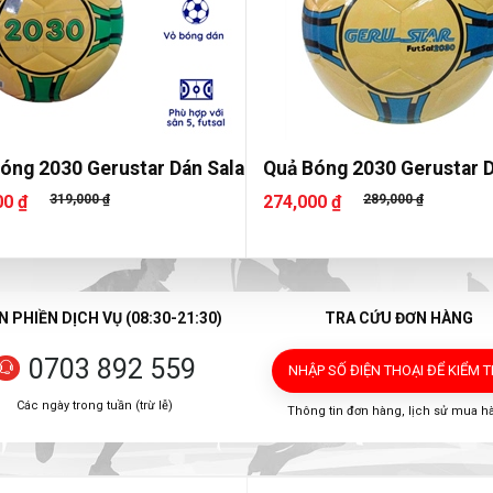
óng 2030 Gerustar Dán Sala
Quả Bóng 2030 Gerustar 
00 ₫
319,000 ₫
274,000 ₫
289,000 ₫
 PHIỀN DỊCH VỤ (08:30-21:30)
TRA CỨU ĐƠN HÀNG
0703 892 559
NHẬP SỐ ĐIỆN THOẠI
ĐỂ KIỂM 
Các ngày trong tuần (trừ lễ)
Thông tin đơn hàng, lịch sử mua h