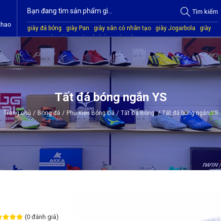
Tìm
kiếm
thao
giày đá bóng
giày Pan
giày sân cỏ nhân tạo
giày Jogarbola
giày
Mitre
giày Akka
quần áo bóng đá
giày Kamito
Tất đá bóng ngắn YS
Trang chủ
/
Bóng đá
/
Phụ Kiện Bóng Đá
/
Tất Đá Bóng
/
Tất đá bóng ngắn YS
(0 đánh giá)