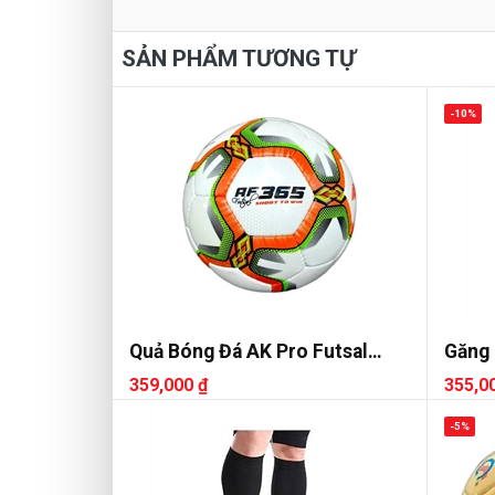
SẢN PHẨM TƯƠNG TỰ
-10%
Quả Bóng Đá AK Pro Futsal
Găng 
AF365
Flash
359,000 ₫
355,0
-5%