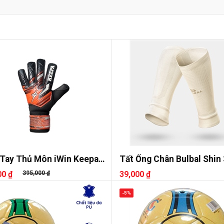
Tay Thủ Môn iWin Keepa
Tất Ống Chân Bulbal Shin 
00 ₫
395,000 ₫
39,000 ₫
-5%