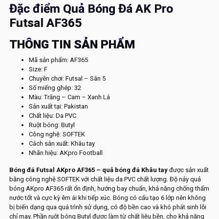
Đặc điểm Quả Bóng Đá AK Pro
Futsal AF365
THÔNG TIN SẢN PHẨM
Mã sản phẩm: AF365
Size: F
Chuyên chơi: Futsal – Sân 5
Số miếng ghép: 32
Màu: Trắng – Cam – Xanh Lá
Sản xuất tại: Pakistan
Chất liệu: Da PVC
Ruột bóng: Butyl
Công nghệ: SOFTEK
Cách sản xuất: Khâu tay
Nhãn hiệu: AKpro Football
Bóng đá Futsal AKpro AF365 – quả bóng đá Khâu tay
được sản xuất
bằng công nghệ SOFTEK với chất liệu da PVC chất lượng. Độ nảy quả
bóng AKpro AF365 rất ổn định, hướng bay chuẩn, khả năng chống thấm
nước tốt và cực kỳ êm ái khi tiếp xúc. Bóng có cấu tạo 6 lớp nên không
bị biến dạng qua quá trình sử dụng, có độ bền cao và khó phát sinh lỗi
chỉ may. Phần ruột bóng Butyl được làm từ chất liệu bền, cho khả năng