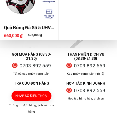
Quả Bóng Đá Số 5 UHV
2.16
660,000 ₫
695,000 ₫
GỌI MUA HÀNG (08:30-
THAN PHIỀN DỊCH VỤ
21:30)
(08:30-21:30)
0703 892 559
0703 892 559
Tất cả các ngày trong tuần
Các ngày trong tuần (trừ lễ)
TRA CỨU ĐƠN HÀNG
HỢP TÁC KINH DOANH
0703 892 559
NHẬP SỐ ĐIỆN THOẠI
Hợp tác hàng hóa, dịch vụ
Thông tin đơn hàng, lịch sử mua
hàng