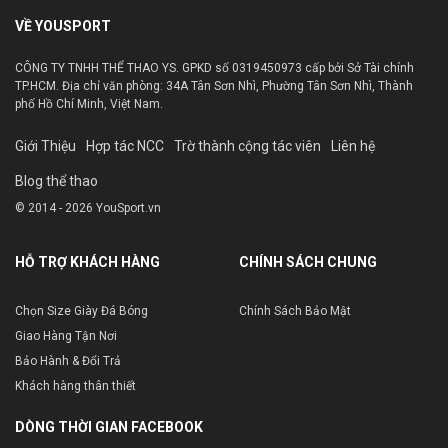
VỀ YOUSPORT
CÔNG TY TNHH THỂ THAO YS. GPKD số 0319450973 cấp bởi Sở Tài chính
TP.HCM. Địa chỉ văn phòng: 34A Tân Sơn Nhì, Phường Tân Sơn Nhì, Thành
phố Hồ Chí Minh, Việt Nam.
Giới Thiệu
Hợp tác NCC
Trờ thành cộng tác viên
Liên hệ
Blog thể thao
© 2014 - 2026 YouSport.vn
HỖ TRỢ KHÁCH HÀNG
CHÍNH SÁCH CHUNG
Chọn Size Giày Đá Bóng
Chính Sách Bảo Mật
Giao Hàng Tận Nơi
Bảo Hành & Đổi Trả
Khách hàng thân thiết
DÒNG THỜI GIAN FACEBOOK