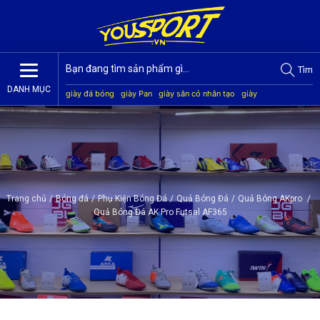
Tìm
DANH MỤC
giày đá bóng
giày Pan
giày sân cỏ nhân tạo
giày
Jogarbola
giày Mitre
giày Akka
quần áo bóng đá
giày
Kamito
Trang chủ
/
Bóng đá
/
Phụ Kiện Bóng Đá
/
Quả Bóng Đá
/
Quả Bóng AKpro
/
Quả Bóng Đá AK Pro Futsal AF365