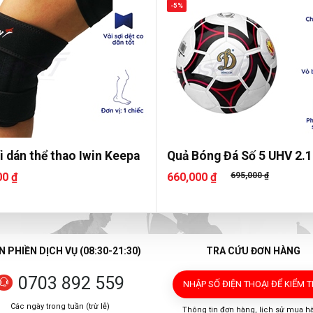
-5%
i dán thể thao Iwin Keepa
Quả Bóng Đá Số 5 UHV 2.
00 ₫
660,000 ₫
695,000 ₫
 PHIỀN DỊCH VỤ (08:30-21:30)
TRA CỨU ĐƠN HÀNG
0703 892 559
NHẬP SỐ ĐIỆN THOẠI
ĐỂ KIỂM 
Các ngày trong tuần (trừ lễ)
Thông tin đơn hàng, lịch sử mua h