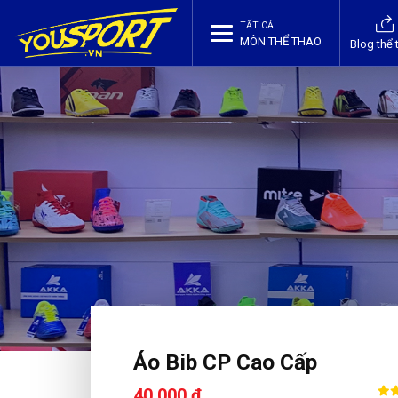
TẤT CẢ
MÔN THỂ THAO
Blog thể 
Áo Bib CP Cao Cấp
40,000 ₫