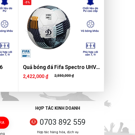
-5%
16
Quả bóng đá Fifa Spectro UHV
2.07
2,422,000 ₫
2,550,000 ₫
HỢP TÁC KINH DOANH
0703 892 559
TRA
Hợp tác hàng hóa, dịch vụ
àng