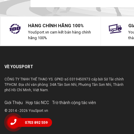
HÀNG CHÍNH HÃNG 100%
GI
YouSport.vn cam kết bán hàng chính
You
hãng 100%
thà
VỀ YOUSPORT
CÔNG TY TNHH THỂ THAO YS. GPKD số 0319450973 cấp bởi Sở Tài chính
TP.HCM. Địa chỉ văn phòng: 34A Tân Sơn Nhì, Phường Tân Sơn Nhì, Thành
phố Hồ Chí Minh, Việt Nam.
Giới Thiệu
Hợp tác NCC
Trờ thành cộng tác viên
© 2014 - 2026 YouSport.vn
0703 892 559