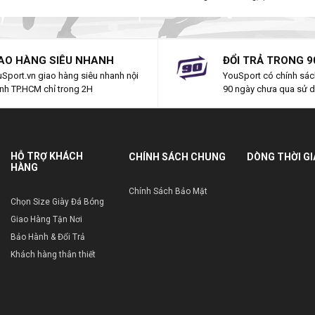
AO HÀNG SIÊU NHANH
ĐỔI TRẢ TRONG 9
Sport.vn giao hàng siêu nhanh nội
YouSport có chính sách
nh TP.HCM chỉ trong 2H
90 ngày chưa qua sử 
HỖ TRỢ KHÁCH
CHÍNH SÁCH CHUNG
DÒNG THỜI G
HÀNG
Chính Sách Bảo Mật
Chọn Size Giày Đá Bóng
Giao Hàng Tận Nơi
Bảo Hành & Đổi Trả
Khách hàng thân thiết