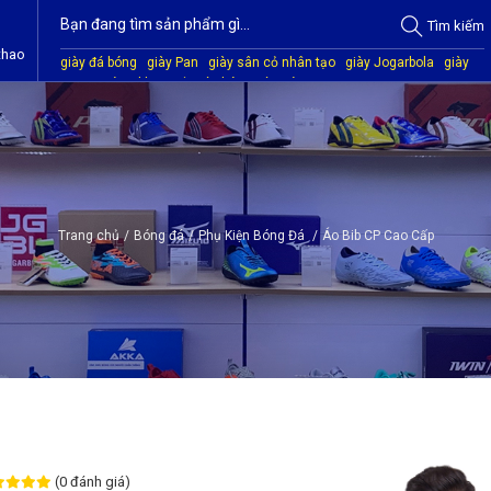
Tìm
kiếm
thao
giày đá bóng
giày Pan
giày sân cỏ nhân tạo
giày Jogarbola
giày
Mitre
giày Akka
quần áo bóng đá
giày Kamito
Trang chủ
/
Bóng đá
/
Phụ Kiện Bóng Đá
/
Áo Bib CP Cao Cấp
(0 đánh giá)