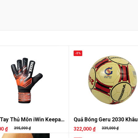
-5%
Tay Thủ Môn iWin Keepa
Quả Bóng Geru 2030 Khâu
00 ₫
395,000 ₫
322,000 ₫
339,000 ₫