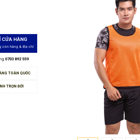
Ỉ CỬA HÀNG
 còn hàng & địa chỉ
àng
0703 892 559
ÀNG TOÀN QUỐC
NH TRỌN ĐỜI