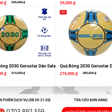
00 ₫
395,000 ₫
39,000 ₫
-5%
óng 2030 Gerustar Dán Sala
Quả Bóng 2030 Gerustar 
00 ₫
319,000 ₫
274,000 ₫
289,000 ₫
 PHIỀN DỊCH VỤ (08:30-21:30)
TRA CỨU ĐƠN HÀNG
0703 892 559
NHẬP SỐ ĐIỆN THOẠI
ĐỂ KIỂM 