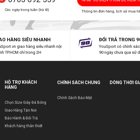
Các ngày trong tuần (trừ lễ)
Thông tin đơn hàng, lịch sử mua h
AO HÀNG SIÊU NHANH
ĐỔI TRẢ TRONG 9
Sport.vn giao hàng siêu nhanh nội
YouSport có chính sách
nh TP.HCM chỉ trong 2H
90 ngày chưa qua sử 
HỖ TRỢ KHÁCH
CHÍNH SÁCH CHUNG
DÒNG THỜI G
HÀNG
Chính Sách Bảo Mật
Chọn Size Giày Đá Bóng
Giao Hàng Tận Nơi
Bảo Hành & Đổi Trả
Khách hàng thân thiết