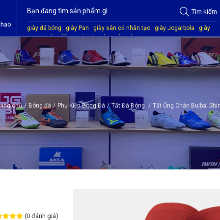
Tìm
kiếm
thao
giày đá bóng
giày Pan
giày sân cỏ nhân tạo
giày Jogarbola
giày
Mitre
giày Akka
quần áo bóng đá
giày Kamito
rang chủ
/
Bóng đá
/
Phụ Kiện Bóng Đá
/
Tất Đá Bóng
/
Tất Ống Chân Bulbal Shi
3
(0 đánh giá)