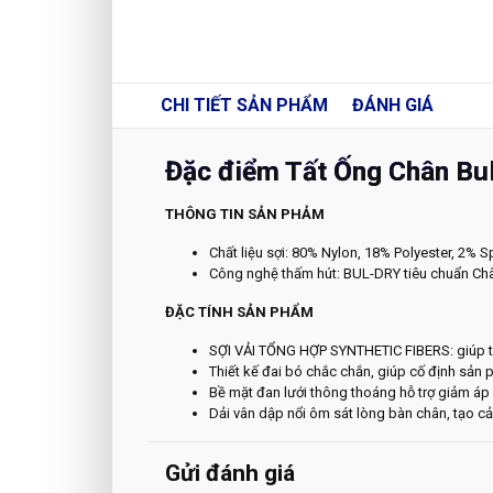
CHI TIẾT
SẢN PHẨM
ĐÁNH GIÁ
Đặc điểm Tất Ống Chân Bul
THÔNG TIN SẢN PHẢM
Chất liệu sợi: 80% Nylon, 18% Polyester, 2% 
Công nghệ thấm hút: BUL-DRY tiêu chuẩn Ch
ĐẶC TÍNH SẢN PHẨM
SỢI VẢI TỔNG HỢP SYNTHETIC FIBERS: giúp t
Thiết kế đai bó chắc chắn, giúp cố định sản 
Bề mặt đan lưới thông thoáng hỗ trợ giảm áp 
Dải vân dập nổi ôm sát lòng bàn chân, tạo cả
Gửi đánh giá