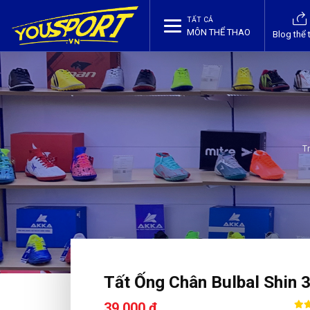
TẤT CẢ
MÔN THỂ THAO
Blog thể 
T
Tất Ống Chân Bulbal Shin 
39,000 ₫