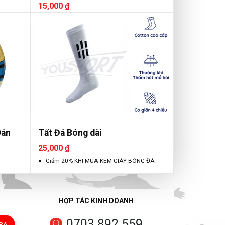
15,000 ₫
Dán
Tất Đá Bóng dài
25,000 ₫
Giảm 20% KHI MUA KÈM GIÀY BÓNG ĐÁ
HỢP TÁC KINH DOANH
0703 892 559
TRA