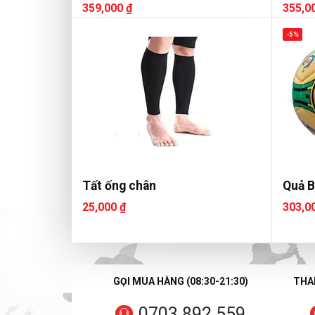
AF365
Flash
359,000 ₫
355,0
-5%
Tất ống chân
Quả B
25,000 ₫
303,0
GỌI MUA HÀNG (08:30-21:30)
THAN
0703 892 559