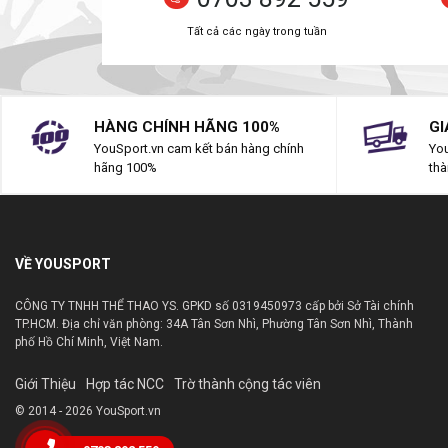
Tất cả các ngày trong tuần
HÀNG CHÍNH HÃNG 100%
GI
YouSport.vn cam kết bán hàng chính
You
hãng 100%
thà
VỀ YOUSPORT
CÔNG TY TNHH THỂ THAO YS. GPKD số 0319450973 cấp bởi Sở Tài chính
TP.HCM. Địa chỉ văn phòng: 34A Tân Sơn Nhì, Phường Tân Sơn Nhì, Thành
phố Hồ Chí Minh, Việt Nam.
Giới Thiệu
Hợp tác NCC
Trờ thành cộng tác viên
© 2014 - 2026 YouSport.vn