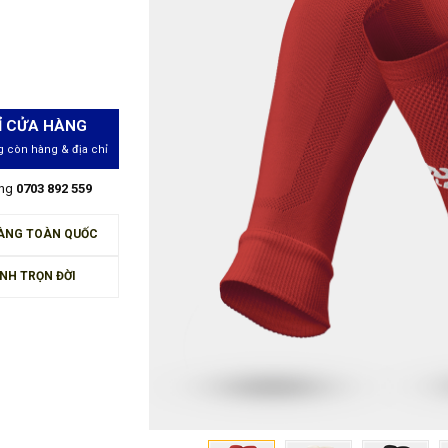
Ỉ CỬA HÀNG
 còn hàng & địa chỉ
àng
0703 892 559
ÀNG TOÀN QUỐC
NH TRỌN ĐỜI