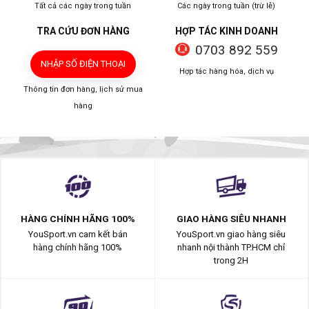
Tất cả các ngày trong tuần
Các ngày trong tuần (trừ lễ)
TRA CỨU ĐƠN HÀNG
HỢP TÁC KINH DOANH
0703 892 559
NHẬP SỐ ĐIỆN THOẠI
Hợp tác hàng hóa, dịch vụ
Thông tin đơn hàng, lịch sử mua
hàng
HÀNG CHÍNH HÃNG 100%
GIAO HÀNG SIÊU NHANH
YouSport.vn cam kết bán
YouSport.vn giao hàng siêu
hàng chính hãng 100%
nhanh nội thành TP.HCM chỉ
trong 2H