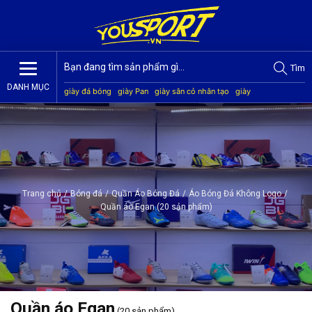
Tìm
DANH MỤC
giày đá bóng
giày Pan
giày sân cỏ nhân tạo
giày
Jogarbola
giày Mitre
giày Akka
quần áo bóng đá
giày
Kamito
Trang chủ
/
Bóng đá
/
Quần Áo Bóng Đá
/
Áo Bóng Đá Không Logo
/
Quần áo Egan (20 sản phẩm)
Quần áo Egan
(20 sản phẩm)