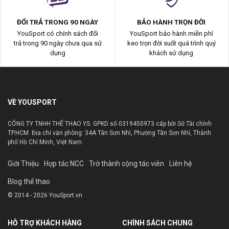
ĐỔI TRẢ TRONG 90 NGÀY
BẢO HÀNH TRỌN ĐỜI
YouSport có chính sách đổi
YouSport bảo hành miễn phí
trả trong 90 ngày chưa qua sử
keo trọn đời suốt quá trình quý
dụng
khách sử dụng
VỀ YOUSPORT
CÔNG TY TNHH THỂ THAO YS. GPKD số 0319450973 cấp bởi Sở Tài chính
TP.HCM. Địa chỉ văn phòng: 34A Tân Sơn Nhì, Phường Tân Sơn Nhì, Thành
phố Hồ Chí Minh, Việt Nam.
Giới Thiệu
Hợp tác NCC
Trờ thành cộng tác viên
Liên hệ
Blog thể thao
© 2014 - 2026 YouSport.vn
HỖ TRỢ KHÁCH HÀNG
CHÍNH SÁCH CHUNG