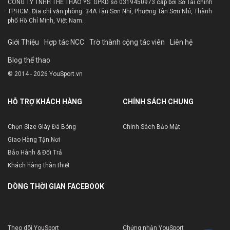
CÔNG TY TNHH THỂ THAO YS. GPKD số 0319450973 cấp bởi Sở Tài chính
TP.HCM. Địa chỉ văn phòng: 34A Tân Sơn Nhì, Phường Tân Sơn Nhì, Thành
phố Hồ Chí Minh, Việt Nam.
Giới Thiệu
Hợp tác NCC
Trờ thành cộng tác viên
Liên hệ
Blog thể thao
© 2014 - 2026 YouSport.vn
HỖ TRỢ KHÁCH HÀNG
CHÍNH SÁCH CHUNG
Chọn Size Giày Đá Bóng
Chính Sách Bảo Mật
Giao Hàng Tận Nơi
Bảo Hành & Đổi Trả
Khách hàng thân thiết
DÒNG THỜI GIAN FACEBOOK
Theo dõi YouSport
Chứng nhận YouSport