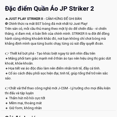
Đặc điểm Quần Áo JP Striker 2
🔥
JUST PLAY STRIKER II
- CẢM HỨNG ĐỂ GHI BÀN
⚽
Chính thức ra mắt BST bóng đá mới nhất từ Just Play!
Trên sân cỏ, mỗi cầu thủ mang theo một lý do để chiến đấu - vì chiến
thắng, vì đam mê, vì bản lĩnh của chính mình. STRIKER II ra đời để đồng
hành cùng những khoảnh khắc đó, nơi bạn không chỉ chơi bóng mà
khẳng định mình qua từng bước chạy, từng cú sút đầy quyết đoán.
👉
Thiết kế bứt phá - Tạo khác biệt ngay từ ánh nhìn đầu tiên
🔸Mảng phối tam giác mạnh mẽ ở thân áo tạo nên hiệu ứng thị giác dứt
khoát, khỏe khoắn.
🔸Họa tiết vai áo độc đáo làm nên điểm nhấn tinh tế, đầy cá tính.
🔸Cổ áo cách điệu phối sọc hiện đại, tinh tế, giúp tổng thể trở nên sắc
sảo.
👉Chất vải thể thao công nghệ mới J-CSM - Lý tưởng cho mọi điều kiện
thi đấu và tập luyện
🔸
Thấm hút mồ hôi cực tốt
🔸
Mềm mại, thoáng mát
🔸
Giữ form, không nhăn