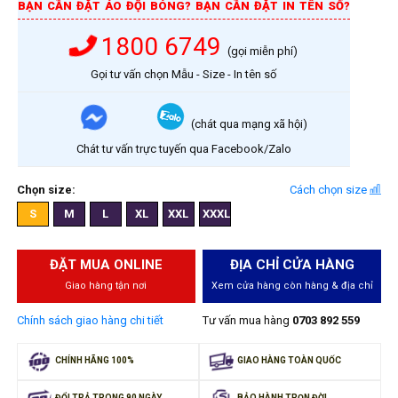
BẠN CẦN ĐẶT ÁO ĐỘI BÓNG? BẠN CẦN ĐẶT IN TÊN SỐ?
1800 6749
(gọi miễn phí)
Gọi tư vấn chọn Mẫu - Size - In tên số
(chát qua mạng xã hội)
Chát tư vấn trực tuyến qua Facebook/Zalo
Chọn size:
Cách chọn size
S
M
L
XL
XXL
XXXL
ĐẶT MUA ONLINE
ĐỊA CHỈ CỬA HÀNG
Giao hàng tận nơi
Xem cửa hàng còn hàng & địa chỉ
Chính sách giao hàng chi tiết
Tư vấn mua hàng
0703 892 559
CHÍNH HÃNG 100%
GIAO HÀNG TOÀN QUỐC
ĐỔI TRẢ TRONG 90 NGÀY
BẢO HÀNH TRỌN ĐỜI