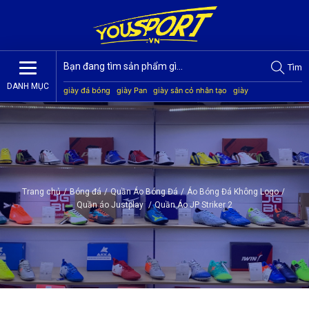
Tìm
DANH MỤC
giày đá bóng
giày Pan
giày sân cỏ nhân tạo
giày
Jogarbola
giày Mitre
giày Akka
quần áo bóng đá
giày
Kamito
Trang chủ
/
Bóng đá
/
Quần Áo Bóng Đá
/
Áo Bóng Đá Không Logo
/
Quần áo Justplay
/
Quần Áo JP Striker 2