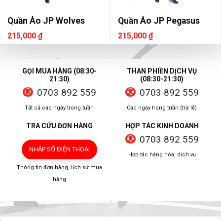
Quần Áo JP Wolves
Quần Áo JP Pegasus
215,000 ₫
215,000 ₫
GỌI MUA HÀNG (08:30-
THAN PHIỀN DỊCH VỤ
21:30)
(08:30-21:30)
0703 892 559
0703 892 559
Tất cả các ngày trong tuần
Các ngày trong tuần (trừ lễ)
TRA CỨU ĐƠN HÀNG
HỢP TÁC KINH DOANH
0703 892 559
NHẬP SỐ ĐIỆN THOẠI
Hợp tác hàng hóa, dịch vụ
Thông tin đơn hàng, lịch sử mua
hàng