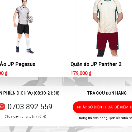
 Áo JP Pegasus
Quần áo JP Panther 2
00 ₫
179,000 ₫
 PHIỀN DỊCH VỤ (08:30-21:30)
TRA CỨU ĐƠN HÀNG
0703 892 559
NHẬP SỐ ĐIỆN THOẠI
ĐỂ KIỂM 
Các ngày trong tuần (trừ lễ)
Thông tin đơn hàng, lịch sử mua h