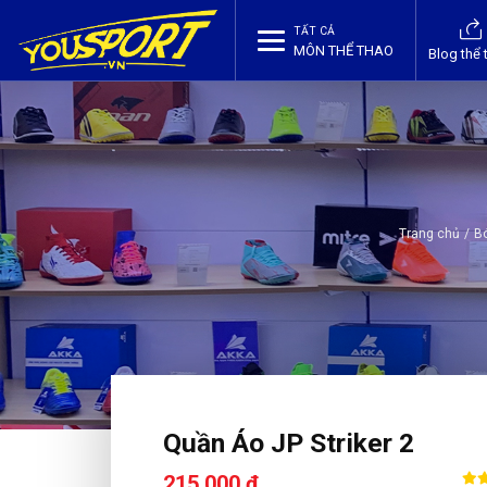
TẤT CẢ
MÔN THỂ THAO
Blog thể 
Trang chủ
/
B
Quần Áo JP Striker 2
215,000 ₫