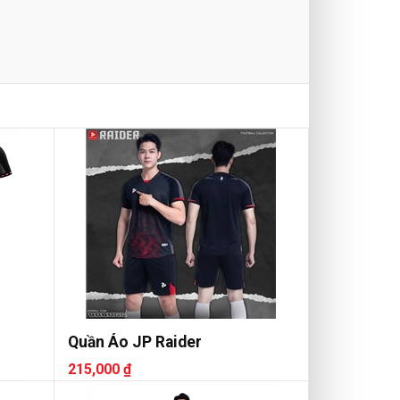
Quần Áo JP Raider
215,000 ₫