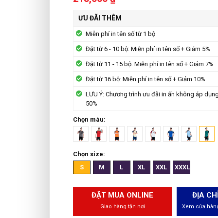
ƯU ĐÃI THÊM
Miễn phí in tên số từ 1 bộ
Đặt từ 6 - 10 bộ: Miễn phí in tên số + Giảm 5%
Đặt từ 11 - 15 bộ: Miễn phí in tên số + Giảm 7%
Đặt từ 16 bộ: Miễn phí in tên số + Giảm 10%
LƯU Ý: Chương trình ưu đãi in ấn không áp dụn
50%
Chọn màu:
Chọn size:
S
M
L
XL
XXL
XXXL
ĐẶT MUA ONLINE
ĐỊA CH
Giao hàng tận nơi
Xem cửa hàng