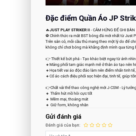
Đặc điểm Quần Áo JP Strik
🔥
JUST PLAY STRIKER II
- CẢM HỨNG ĐỂ GHI BÀN
⚽
Chính thức ra mắt BST bóng đá mới nhất từ Just Pl
Trên sân cỏ, mỗi cầu thủ mang theo một lý do để chi
không chỉ chơi bóng mà khẳng định mình qua từng b
👉
Thiết kế bứt phá - Tạo khác biệt ngay từ ánh nhìn
🔸Mảng phối tam giác mạnh mẽ ở thân áo tạo nên hiệ
🔸Họa tiết vai áo độc đáo làm nên điểm nhấn tinh tế, 
🔸Cổ áo cách điệu phối sọc hiện đại, tinh tế, giúp tổ
👉Chất vải thể thao công nghệ mới J-CSM - Lý tưởng 
🔸
Thấm hút mồ hôi cực tốt
🔸
Mềm mại, thoáng mát
🔸
Giữ form, không nhăn
Gửi đánh giá
Đánh giá của bạn: