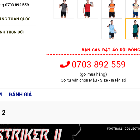
àng
0703 892 559
ÀNG TOÀN QUỐC
NH TRỌN ĐỜI
BẠN CẦN ĐẶT ÁO ĐỘI BÓNG
0703 892 559
(gọi mua hàng)
Gọi tư vấn chọn Mẫu - Size - In tên số
M
ĐÁNH GIÁ
 2