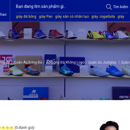
Tìm
kiếm
thao
giày đá bóng
giày Pan
giày sân cỏ nhân tạo
giày Jogarbola
giày
Mitre
giày Akka
quần áo bóng đá
giày Kamito
óng đá
/
Quần Áo Bóng Đá
/
Áo Bóng Đá Không Logo
/
Quần áo Justplay
/
Quần 
(0 đánh giá)