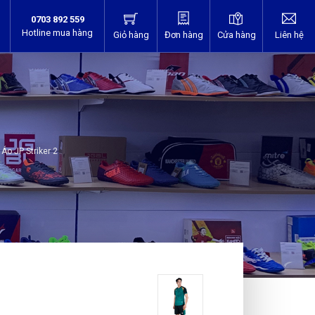
0703 892 559
Hotline mua hàng
Giỏ hàng
Đơn hàng
Cửa hàng
Liên hệ
Áo JP Striker 2