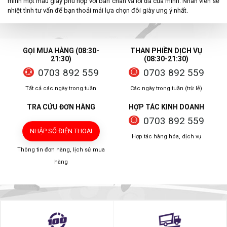
mình một mẫu giày phù hợp với bàn chân và lối đá của mình. Nhân viên sẽ
nhiệt tình tư vấn để bạn thoải mái lựa chọn đôi giày ưng ý nhất.
GỌI MUA HÀNG (08:30-
THAN PHIỀN DỊCH VỤ
21:30)
(08:30-21:30)
0703 892 559
0703 892 559
Tất cả các ngày trong tuần
Các ngày trong tuần (trừ lễ)
TRA CỨU ĐƠN HÀNG
HỢP TÁC KINH DOANH
0703 892 559
NHẬP SỐ ĐIỆN THOẠI
Hợp tác hàng hóa, dịch vụ
Thông tin đơn hàng, lịch sử mua
hàng