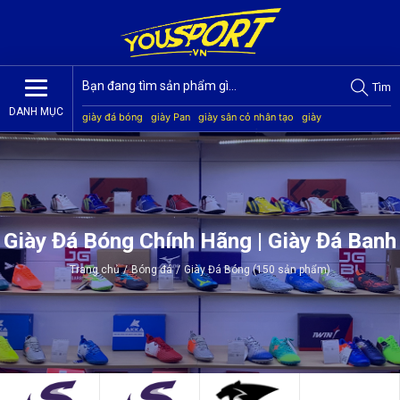
Tìm
DANH MỤC
giày đá bóng
giày Pan
giày sân cỏ nhân tạo
giày
Jogarbola
giày Mitre
giày Akka
quần áo bóng đá
giày
Kamito
Giày Đá Bóng Chính Hãng | Giày Đá Banh
Trang chủ
/
Bóng đá
/
Giày Đá Bóng (150 sản phẩm)