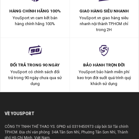
HÀNG CHÍNH HÃNG 100%
GIAO HÀNG SIÊU NHANH
YouSport.vn cam kết bán
YouSport.vn giao hàng siêu
hàng chính hãng 100%
nhanh nội thành TP.HCM chỉ
trong 2H
ĐỔI TRẢ TRONG 90 NGÀY
BẢO HÀNH TRỌN ĐỜI
YouSport có chính sách đổi
YouSport bảo hành miễn phí
trả trong 90 ngày chưa qua sử
keo trọn đời suốt quá trình quý
dụng
khách sử dụng
VỀ YOUSPORT
CÔNG TY TNHH THỂ THAO YS. GPKD số 0319450973 cấp bởi Sở Tài chính
TP.HCM. Địa chỉ văn phòng: 34A Tân Sơn Nhì, Phường Tân Sơn Nhì, Thành
phố Hồ Chí Minh, Việt Nam.