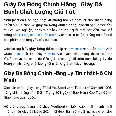
Giày Đá Bóng Chính Hãng | Giày Đá
Banh Chất Lượng Giá Tốt
YouSport.vn
luôn cập nhật xu hướng mới và đem lại cho khách hàng
nhiều sự lựa chọn về
giày đá bóng chính hãng
, cho dù bạn là một cầu
thủ chuyên nghiệp, nghiệp dư hay những người mới bắt đầu, bạn đá
bóng
sân Futsal
,
sân cỏ nhân tạo
hay sân cỏ tự nhiên, chúng tôi luôn có
sản phẩm đáp ứng yêu cầu của bạn.
Các thương hiệu
giày bóng đá
cao cấp như
Mizuno
Nhật Bản,
Mitre
Anh
Quốc,
Pan
Thái Lan hay
Kamito
Việt Nam đều đang được bán tại
YouSport.vn, từ cao cấp đến giá rẻ chúng tôi luôn cam kết
giày đá
bóng
chính hãng, chất lượng tốt nhất và giá rẻ nhất thị trường.
Giày Đá Bóng Chính Hãng Uy Tín nhất Hồ Chí
Minh
Các sản phẩm giày bóng đá tại YouSport.vn ✅ Fullbox ✅ Cam kết 100%
hàng chính hãng ✅ 1 Đổi 1 Trong 30 Ngày ✅ Bảo Hành Keo Trọn Đời ✅
Giao hàng toàn quốc.
Hệ thống cửa hàng thể thao YouSport.vn luôn cập nhật nhanh nhất
những mẫu giày đá bóng 2024 mới đẹp, Bạn sẽ thoải mái lựa chọn cho