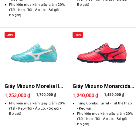
Phụ kiện mua kèm giày giảm 20%
Bó gót)
(Tất - Keo - Túi - Áo Lót - Bó gối -
Bó gót)
-30%
-15%
Giày Mizuno Morelia II
Giày Mizuno Monarcida
Club ..
Neo 2 ..
1,253,000 ₫
1,790,000 ₫
1,240,000 ₫
1,459,000 ₫
Phụ kiện mua kèm giày giảm 20%
Tặng Combo Túi rút - Tất thể thao
(Tất - Keo - Túi - Áo Lót - Bó gối -
- Keo vải
Bó gót)
Phụ kiện mua kèm giày giảm 20%
(Tất - Keo - Túi - Áo Lót - Bó gối -
Bó gót)