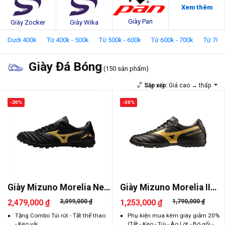
Xem thêm
Giày Pan
Giày Zocker
Giày Wika
Dưới 400k
Từ 400k - 500k
Từ 500k - 600k
Từ 600k - 700k
Từ 700k 
Giày Đá Bóng
(150 sản phẩm)
Sắp xếp:
Giá cao → thấp
-20%
-30%
Giày Mizuno Morelia Neo
Giày Mizuno Morelia II
4 Pr..
Club ..
2,479,000 ₫
3,099,000 ₫
1,253,000 ₫
1,790,000 ₫
Tặng Combo Túi rút - Tất thể thao
Phụ kiện mua kèm giày giảm 20%
- Keo vải
(Tất - Keo - Túi - Áo Lót - Bó gối -