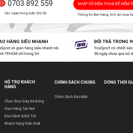
0703 892 559
NHẬP SỐ ĐIỆN THOẠI
ĐỂ KIỂM 
Các ngày trong tuần (trừ lễ)
Thông tin đơn hàng, lịch sử mua h
AO HÀNG SIÊU NHANH
ĐỔI TRẢ TRONG 9
Sport.vn giao hàng siêu nhanh nội
YouSport có chính sách
nh TP.HCM chỉ trong 2H
90 ngày chưa qua sử 
HỖ TRỢ KHÁCH
CHÍNH SÁCH CHUNG
DÒNG THỜI G
HÀNG
Chính Sách Bảo Mật
Chọn Size Giày Đá Bóng
Giao Hàng Tận Nơi
Bảo Hành & Đổi Trả
Khách hàng thân thiết