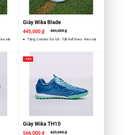
Giày Wika Blade
445,000 ₫
469,000 ₫
Keo vải
Tặng Combo Túi rút - Tất thể thao - Keo vải
-10%
Giày Wika TH10
566,000 ₫
629,000 ₫