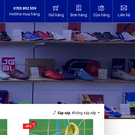
0703 892 559
Hotline mua hàng
Giỏ hàng
Đơn hàng
Cửa hàng
Liên hệ
Sắp xếp:
Không sắp xếp
-20%