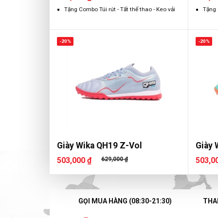
Tặng Combo Túi rút - Tất thể thao - Keo vải
Tặng 
-20%
-20%
Giày Wika QH19 Z-Vol
Giày 
503,000 ₫
629,000 ₫
503,0
GỌI MUA HÀNG (08:30-21:30)
THAN