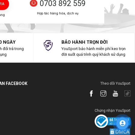
0703 892 559
TRA
Hợp tác hàng hóa, dịch vụ
àng
0 NGÀY
BẢO HÀNH TRỌN ĐỜI
 đổi trả trong
YouSport bảo hành miễn phí keo trọn
dụng
đời suốt quá trình quý khách sử dụng
IAN FACEBOOK
Theo dõi YouSport
Chứng nhận YouSport