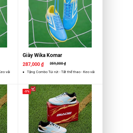
Giày Wika Komar
287,000 ₫
359,000 ₫
Keo vải
Tặng Combo Túi rút - Tất thể thao - Keo vải
-5%