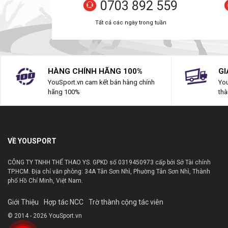
0703 892 559
Tất cả các ngày trong tuần
HÀNG CHÍNH HÃNG 100%
GI
YouSport.vn cam kết bán hàng chính
You
hãng 100%
thà
VỀ YOUSPORT
CÔNG TY TNHH THỂ THAO YS. GPKD số 0319450973 cấp bởi Sở Tài chính
TP.HCM. Địa chỉ văn phòng: 34A Tân Sơn Nhì, Phường Tân Sơn Nhì, Thành
phố Hồ Chí Minh, Việt Nam.
Giới Thiệu
Hợp tác NCC
Trờ thành cộng tác viên
© 2014 - 2026 YouSport.vn