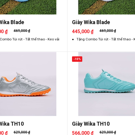
Wika Blade
Giày Wika Blade
00 ₫
469,000 ₫
445,000 ₫
469,000 ₫
Combo Túi rút - Tất thể thao - Keo vải
Tặng Combo Túi rút - Tất thể thao - 
-10%
Wika TH10
Giày Wika TH10
00 ₫
629,000 ₫
566,000 ₫
629,000 ₫