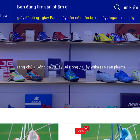
Tìm
kiếm
thao
giày đá bóng
giày Pan
giày sân cỏ nhân tạo
giày Jogarbola
giày
Mitre
giày Akka
quần áo bóng đá
giày Kamito
Trang chủ
/
Bóng đá
/
Giày Đá Bóng
/
Giày Wika (14 sản phẩm)
-20%