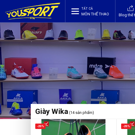
TẤT CẢ
MÔN THỂ THAO
Blog thể 
Giày Wika
(14 sản phẩm)
-20%
-20%