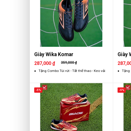
Giày Wika Komar
Giày 
287,000 ₫
359,000 ₫
287,0
Tặng Combo Túi rút - Tất thể thao - Keo vải
Tặng 
-5%
-5%