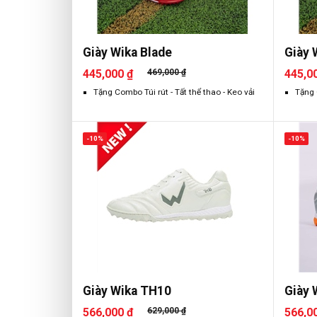
Giày Wika Blade
Giày 
445,000 ₫
469,000 ₫
445,0
Tặng Combo Túi rút - Tất thể thao - Keo vải
Tặng 
-10%
-10%
Giày Wika TH10
Giày 
566,000 ₫
629,000 ₫
566,0