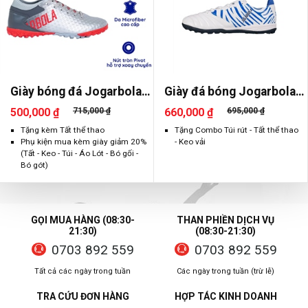
Giày bóng đá Jogarbola
Giày đá bóng Jogarbola
Colorlux 2.0 Ultra
Hi-Tek
500,000 ₫
715,000 ₫
660,000 ₫
695,000 ₫
Tặng kèm Tất thể thao
Tặng Combo Túi rút - Tất thể thao
Phụ kiện mua kèm giày giảm 20%
- Keo vải
(Tất - Keo - Túi - Áo Lót - Bó gối -
Bó gót)
GỌI MUA HÀNG (08:30-
THAN PHIỀN DỊCH VỤ
21:30)
(08:30-21:30)
0703 892 559
0703 892 559
Tất cả các ngày trong tuần
Các ngày trong tuần (trừ lễ)
TRA CỨU ĐƠN HÀNG
HỢP TÁC KINH DOANH