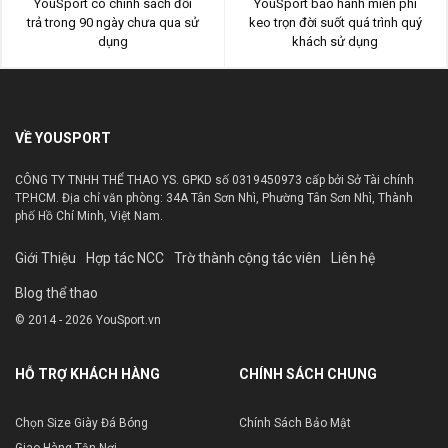
YouSport có chính sách đổi
YouSport bảo hành miễn phí
trả trong 90 ngày chưa qua sử
keo trọn đời suốt quá trình quý
dụng
khách sử dụng
VỀ YOUSPORT
CÔNG TY TNHH THỂ THAO YS. GPKD số 0319450973 cấp bởi Sở Tài chính
TP.HCM. Địa chỉ văn phòng: 34A Tân Sơn Nhì, Phường Tân Sơn Nhì, Thành
phố Hồ Chí Minh, Việt Nam.
Giới Thiệu
Hợp tác NCC
Trờ thành cộng tác viên
Liên hệ
Blog thể thao
© 2014 - 2026 YouSport.vn
HỖ TRỢ KHÁCH HÀNG
CHÍNH SÁCH CHUNG
Chọn Size Giày Đá Bóng
Chính Sách Bảo Mật
Giao Hàng Tận Nơi