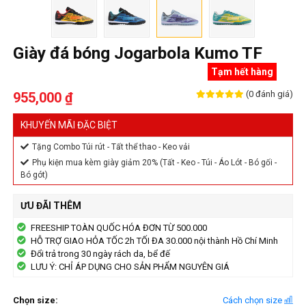
Giày đá bóng Jogarbola Kumo TF
Tạm hết hàng
(0 đánh giá)
955,000 ₫
KHUYẾN MÃI ĐẶC BIỆT
Tặng Combo Túi rút - Tất thể thao - Keo vải
Phụ kiện mua kèm giày giảm 20% (Tất - Keo - Túi - Áo Lót - Bó gối -
Bó gót)
ƯU ĐÃI THÊM
FREESHIP TOÀN QUỐC HÓA ĐƠN TỪ 500.000
HỖ TRỢ GIAO HỎA TỐC 2h TỐI ĐA 30.000 nội thành Hồ Chí Minh
Đổi trả trong 30 ngày rách da, bể đế
LƯU Ý: CHỈ ÁP DỤNG CHO SẢN PHẨM NGUYÊN GIÁ
Chọn size:
Cách chọn size