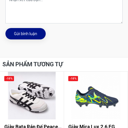
Gửi bình luận
SẢN PHẨM TƯƠNG TỰ
-10%
-10%
Giày Bata Ráp Đế Peace
Giày Mira Lux 2.6 FG