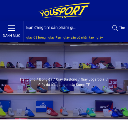
Tìm
DANH MỤC
giày đá bóng
giày Pan
giày sân cỏ nhân tạo
giày
Jogarbola
giày Mitre
giày Akka
quần áo bóng đá
giày
Kamito
Trang chủ
/
Bóng đá
/
Giày Đá Bóng
/
Giày Jogarbola
/
Giày đá bóng Jogarbola Kumo TF