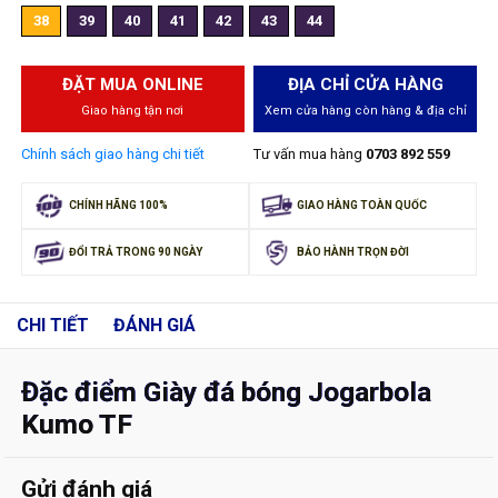
38
39
40
41
42
43
44
ĐẶT MUA ONLINE
ĐỊA CHỈ CỬA HÀNG
Giao hàng tận nơi
Xem cửa hàng còn hàng & địa chỉ
Chính sách giao hàng chi tiết
Tư vấn mua hàng
0703 892 559
CHÍNH HÃNG 100%
GIAO HÀNG TOÀN QUỐC
ĐỔI TRẢ TRONG 90 NGÀY
BẢO HÀNH TRỌN ĐỜI
CHI TIẾT
ĐÁNH GIÁ
Đặc điểm Giày đá bóng Jogarbola
Kumo TF
Gửi đánh giá