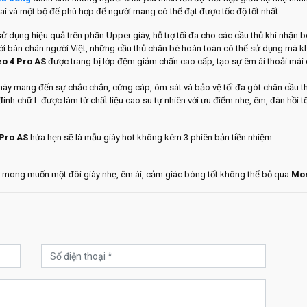
ai và một bộ đế phù hợp để người mang có thể đạt được tốc độ tốt nhất.
 dụng hiệu quả trên phần Upper giày, hỗ trợ tối đa cho các cầu thủ khi nhận 
 với bàn chân người Việt, những cầu thủ chân bè hoàn toàn có thể sử dụng mà 
o 4 Pro AS
được trang bị lớp đệm giảm chấn cao cấp, tạo sự êm ái thoải mái 
n này mang đến sự chắc chắn, cứng cáp, ôm sát và bảo vệ tối đa gót chân cầu th
đinh chữ L được làm từ chất liệu cao su tự nhiên với ưu điểm nhẹ, êm, đàn hồi t
Pro AS
hứa hẹn sẽ là mẫu giày hot không kém 3 phiên bản tiền nhiệm.
 và mong muốn một đôi giày nhẹ, êm ái, cảm giác bóng tốt không thể bỏ qua
Mor