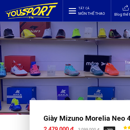
TẤT CẢ
MÔN THỂ THAO
Blog thể 
Tr
Giày Mizuno Morelia Neo 
2,479,000 ₫
3,099,000 ₫
-20%