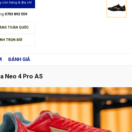
 còn hàng & địa chỉ
àng
0703 892 559
ÀNG TOÀN QUỐC
NH TRỌN ĐỜI
M
ĐÁNH GIÁ
ia Neo 4 Pro AS