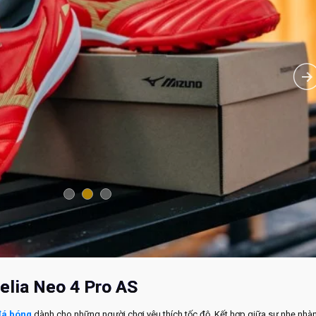
elia Neo 4 Pro AS
đá bóng
dành cho những người chơi yêu thích tốc độ. Kết hợp giữa sự nhẹ nhàn