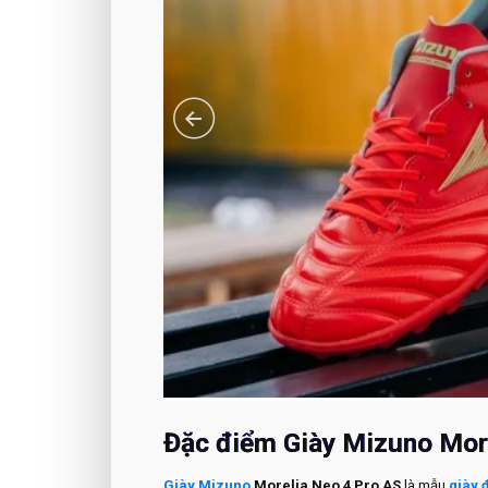
Đặc điểm Giày Mizuno Mor
Giày Mizuno
Morelia Neo 4 Pro AS
là mẫu
giày 