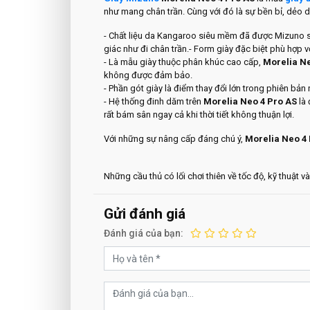
như mang chân trần. Cùng với đó là sự bền bỉ, dẻo d
- Chất liệu da Kangaroo siêu mềm đã được Mizuno sử
giác như đi chân trần.- Form giày đặc biệt phù hợp
- Là mẫu giày thuộc phân khúc cao cấp,
Morelia Ne
không được đảm bảo.
- Phần gót giày là điểm thay đổi lớn trong phiên bả
- Hệ thống đinh dăm trên
Morelia Neo 4 Pro AS
là 
rất bám sân ngay cả khi thời tiết không thuận lợi.
Với những sự nâng cấp đáng chú ý,
Morelia Neo 4 
Những cầu thủ có lối chơi thiên về tốc độ, kỹ thuật
Gửi đánh giá
Đánh giá của bạn: