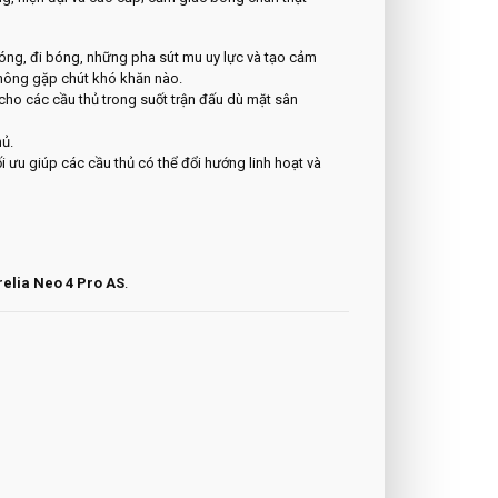
bóng, đi bóng, những pha sút mu uy lực và tạo cảm
không gặp chút khó khăn nào.
cho các cầu thủ trong suốt trận đấu dù mặt sân
ủ.
ối ưu giúp các cầu thủ có thể đổi hướng linh hoạt và
elia Neo 4 Pro AS
.