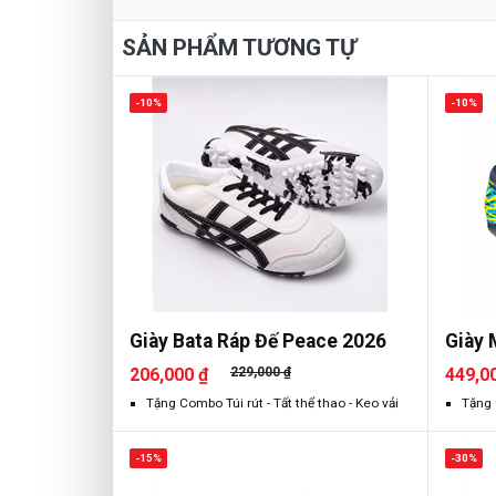
SẢN PHẨM TƯƠNG TỰ
-10%
-10%
Giày Bata Ráp Đế Peace 2026
Giày 
206,000 ₫
229,000 ₫
449,0
Tặng Combo Túi rút - Tất thể thao - Keo vải
Tặng 
-15%
-30%