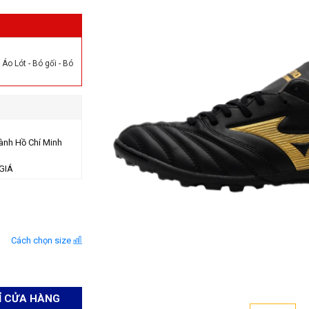
Áo Lót - Bó gối - Bó
ành Hồ Chí Minh
GIÁ
Cách chọn size
Ỉ CỬA HÀNG