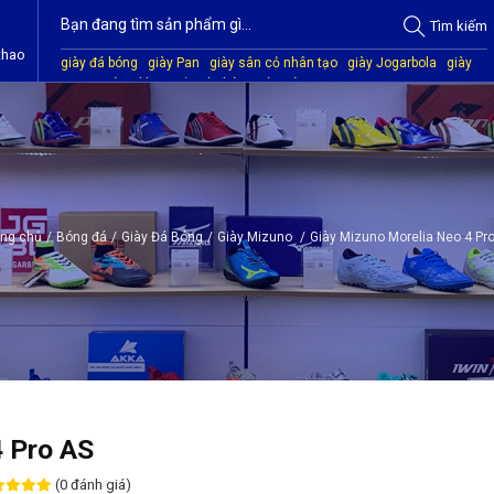
Tìm
kiếm
thao
giày đá bóng
giày Pan
giày sân cỏ nhân tạo
giày Jogarbola
giày
Mitre
giày Akka
quần áo bóng đá
giày Kamito
ang chủ
/
Bóng đá
/
Giày Đá Bóng
/
Giày Mizuno
/
Giày Mizuno Morelia Neo 4 Pr
4 Pro AS
(0 đánh giá)