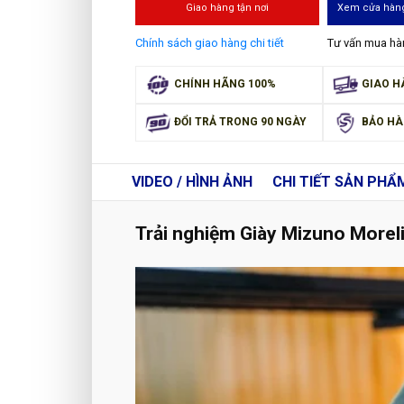
Giao hàng tận nơi
Xem cửa hàng
Chính sách giao hàng chi tiết
Tư vấn mua h
CHÍNH HÃNG 100%
GIAO H
ĐỔI TRẢ TRONG 90 NGÀY
BẢO HÀ
VIDEO / HÌNH ẢNH
CHI TIẾT
SẢN PHẨ
Trải nghiệm Giày Mizuno Morel