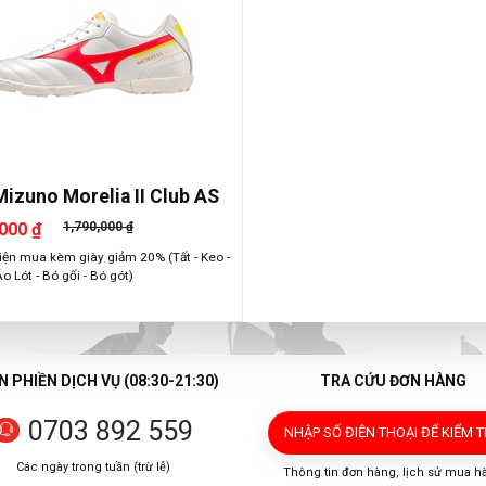
Mizuno Morelia II Club AS
000 ₫
1,790,000 ₫
iện mua kèm giày giảm 20% (Tất - Keo -
Áo Lót - Bó gối - Bó gót)
 PHIỀN DỊCH VỤ (08:30-21:30)
TRA CỨU ĐƠN HÀNG
0703 892 559
NHẬP SỐ ĐIỆN THOẠI
ĐỂ KIỂM 
Các ngày trong tuần (trừ lễ)
Thông tin đơn hàng, lịch sử mua h