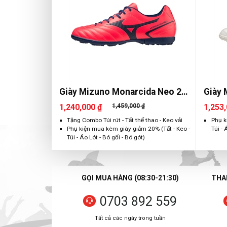
Giày Mizuno Monarcida Neo 2
Giày 
Select AS
1,240,000 ₫
1,459,000 ₫
1,253,
Tặng Combo Túi rút - Tất thể thao - Keo vải
Phụ k
Phụ kiện mua kèm giày giảm 20% (Tất - Keo -
Túi - 
Túi - Áo Lót - Bó gối - Bó gót)
GỌI MUA HÀNG (08:30-21:30)
THAN
0703 892 559
Tất cả các ngày trong tuần