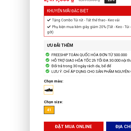
KHUYẾN MÃI ĐẶC BIỆT
Tặng Combo Túi rút - Tất thể thao - Keo vải
Phụ kiện mua kèm giày giảm 20% (Tất - Keo - Túi - 
gót)
ƯU ĐÃI THÊM
FREESHIP TOÀN QUỐC HÓA ĐƠN TỪ 500.000
HỖ TRỢ GIAO HỎA TỐC 2h TỐI ĐA 30.000 nội th
Đổi trả trong 30 ngày rách da, bể đế
LƯU Ý: CHỈ ÁP DỤNG CHO SẢN PHẨM NGUYÊN 
Chọn màu:
Chọn size:
41
ĐẶT MUA ONLINE
ĐỊA CH