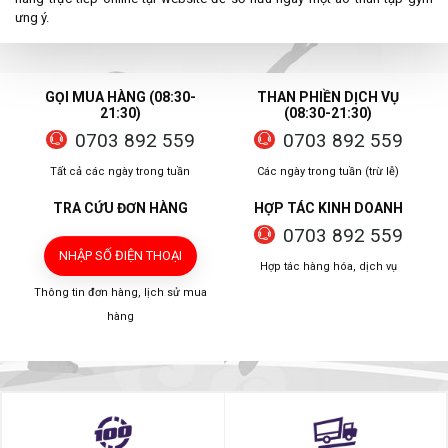
ưng ý.
GỌI MUA HÀNG (08:30-
THAN PHIỀN DỊCH VỤ
21:30)
(08:30-21:30)
0703 892 559
0703 892 559
Tất cả các ngày trong tuần
Các ngày trong tuần (trừ lễ)
TRA CỨU ĐƠN HÀNG
HỢP TÁC KINH DOANH
0703 892 559
NHẬP SỐ ĐIỆN THOẠI
Hợp tác hàng hóa, dịch vụ
Thông tin đơn hàng, lịch sử mua
hàng