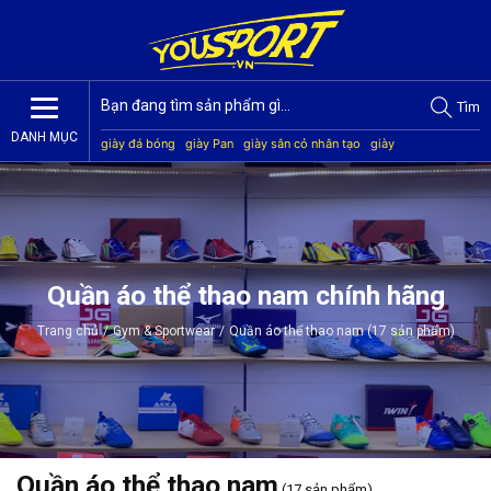
Tìm
DANH MỤC
giày đá bóng
giày Pan
giày sân cỏ nhân tạo
giày
Jogarbola
giày Mitre
giày Akka
quần áo bóng đá
giày
Kamito
Quần áo thể thao nam chính hãng
Trang chủ
/
Gym & Sportwear
/
Quần áo thể thao nam (17 sản phẩm)
Quần áo thể thao nam
(17 sản phẩm)