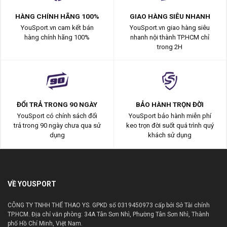
HÀNG CHÍNH HÃNG 100%
GIAO HÀNG SIÊU NHANH
YouSport.vn cam kết bán
YouSport.vn giao hàng siêu
hàng chính hãng 100%
nhanh nội thành TP.HCM chỉ
trong 2H
ĐỔI TRẢ TRONG 90 NGÀY
BẢO HÀNH TRỌN ĐỜI
YouSport có chính sách đổi
YouSport bảo hành miễn phí
trả trong 90 ngày chưa qua sử
keo trọn đời suốt quá trình quý
dụng
khách sử dụng
VỀ YOUSPORT
CÔNG TY TNHH THỂ THAO YS. GPKD số 0319450973 cấp bởi Sở Tài chính
TP.HCM. Địa chỉ văn phòng: 34A Tân Sơn Nhì, Phường Tân Sơn Nhì, Thành
phố Hồ Chí Minh, Việt Nam.