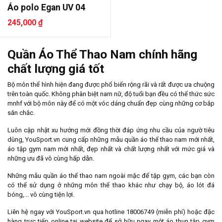
Áo polo Egan UV 04
245,000 ₫
Quần Áo Thể Thao Nam chính hãng
chất lượng giá tốt
Bộ môn thể hình hiện đang được phổ biến rộng rãi và rất được ưa chuộng
trên toàn quốc. Không phân biệt nam nữ, độ tuổi bạn đều có thể thức sức
mnhf với bộ môn này để có một vóc dáng chuẩn đẹp cùng những cơ bắp
săn chắc.
Luôn cập nhật xu hướng mới đồng thời đáp ứng nhu cầu của ngườ tiêu
dùng, YouSport.vn cung cấp những mẫu quần áo thể thao nam mới nhất,
áo tập gym nam mới nhất, đẹp nhất và chất lượng nhất với mức giá và
những ưu đã vô cùng hấp dẫn.
Những mẫu quần áo thể thao nam ngoài mặc để tập gym, các bạn còn
có thể sử dụng ở những môn thể thao khác như chạy bộ, áo lót đá
bóng,... vô cùng tiện lợi.
Liên hệ ngay với YouSport.vn qua hotline 18006749 (miễn phí) hoặc đặc
hàng trực tiếp online tại website để sở hữu ngay một áo thun tập gym