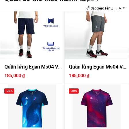
Sắp xếp:
Tên Z → A
Quần lửng Egan Ms04 Vải
Quần lửng Egan Ms04 Vải
dù
dù
185,000 ₫
185,000 ₫
-30%
-30%