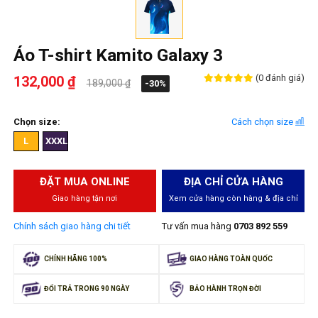
Áo T-shirt Kamito Galaxy 3
(0 đánh giá)
132,000 ₫
189,000 ₫
-30%
Chọn size:
Cách chọn size
L
XXXL
ĐẶT MUA ONLINE
ĐỊA CHỈ CỬA HÀNG
Giao hàng tận nơi
Xem cửa hàng còn hàng & địa chỉ
Chính sách giao hàng chi tiết
Tư vấn mua hàng
0703 892 559
CHÍNH HÃNG 100%
GIAO HÀNG TOÀN QUỐC
ĐỔI TRẢ TRONG 90 NGÀY
BẢO HÀNH TRỌN ĐỜI