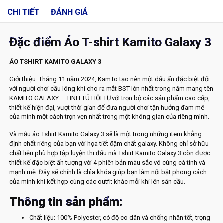
CHI TIẾT
ĐÁNH GIÁ
Đặc điểm Áo T-shirt Kamito Galaxy 3
ÁO TSHIRT KAMITO GALAXY 3
Giới thiệu: Tháng 11 năm 2024, Kamito tạo nên một dấu ấn đặc biệt đối
với người chơi cầu lông khi cho ra mắt BST lớn nhất trong năm mang tên
KAMITO GALAXY – TINH TÚ HỘI TỤ với trọn bộ các sản phẩm cao cấp,
thiết kế hiện đại, vượt thời gian để đưa người chơi tận hưởng đam mê
của mình một cách trọn vẹn nhất trong một không gian của riêng mình.
Và mẫu áo Tshirt Kamito Galaxy 3 sẽ là một trong những item khẳng
định chất riêng của bạn với họa tiết đậm chất galaxy. Không chỉ sở hữu
chất liệu phù hợp tập luyện thi đấu mà Tshirt Kamito Galaxy 3 còn được
thiết kế đặc biệt ấn tượng với 4 phiên bản màu sắc vô cùng cá tính và
mạnh mẽ. Đây sẽ chính là chìa khóa giúp bạn làm nổi bật phong cách
của mình khi kết hợp cùng các outfit khác mỗi khi lên sân cầu.
Thông tin sản phẩm:
Chất liệu: 100% Polyester, có độ co dãn và chống nhăn tốt, trọng