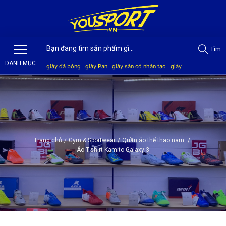
Tìm
DANH MỤC
giày đá bóng
giày Pan
giày sân cỏ nhân tạo
giày
Jogarbola
giày Mitre
giày Akka
quần áo bóng đá
giày
Kamito
Trang chủ
/
Gym & Sportwear
/
Quần áo thể thao nam
/
Áo T-shirt Kamito Galaxy 3