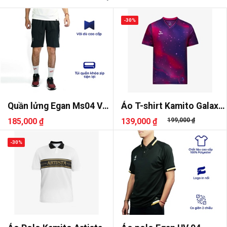
-30%
Quần lửng Egan Ms04 Vải
Áo T-shirt Kamito Galaxy
dù
2
185,000 ₫
139,000 ₫
199,000 ₫
-30%