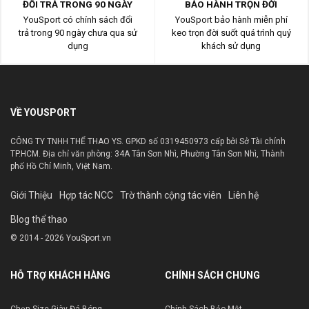
ĐỔI TRẢ TRONG 90 NGÀY
BẢO HÀNH TRỌN ĐỜI
YouSport có chính sách đổi
YouSport bảo hành miễn phí
trả trong 90 ngày chưa qua sử
keo trọn đời suốt quá trình quý
dụng
khách sử dụng
VỀ YOUSPORT
CÔNG TY TNHH THỂ THAO YS. GPKD số 0319450973 cấp bởi Sở Tài chính
TP.HCM. Địa chỉ văn phòng: 34A Tân Sơn Nhì, Phường Tân Sơn Nhì, Thành
phố Hồ Chí Minh, Việt Nam.
Giới Thiệu
Hợp tác NCC
Trờ thành cộng tác viên
Liên hệ
Blog thể thao
© 2014 - 2026 YouSport.vn
HỖ TRỢ KHÁCH HÀNG
CHÍNH SÁCH CHUNG