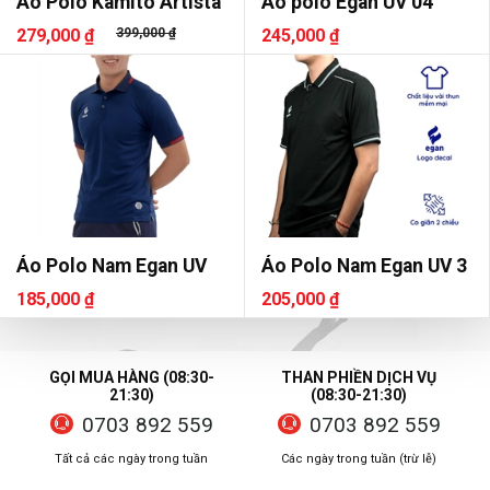
Áo Polo Kamito Artista
Áo polo Egan UV 04
279,000 ₫
399,000 ₫
245,000 ₫
Áo Polo Nam Egan UV
Áo Polo Nam Egan UV 3
185,000 ₫
205,000 ₫
GỌI MUA HÀNG (08:30-
THAN PHIỀN DỊCH VỤ
21:30)
(08:30-21:30)
0703 892 559
0703 892 559
Tất cả các ngày trong tuần
Các ngày trong tuần (trừ lễ)