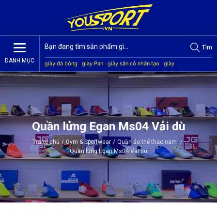
Tìm
DANH MỤC
giày đá bóng
giày Pan
giày sân cỏ nhân tạo
giày
Jogarbola
giày Mitre
giày Akka
quần áo bóng đá
giày
Kamito
Quần lửng Egan Ms04 Vải dù
Trang chủ
/
Gym & Sportwear
/
Quần áo thể thao nam
/
Quần lửng Egan Ms04 Vải dù