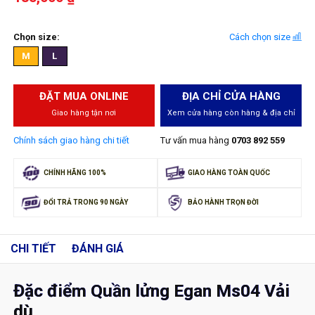
Chọn size:
Cách chọn size
M
L
ĐẶT MUA ONLINE
ĐỊA CHỈ CỬA HÀNG
Giao hàng tận nơi
Xem cửa hàng còn hàng & địa chỉ
Chính sách giao hàng chi tiết
Tư vấn mua hàng
0703 892 559
CHÍNH HÃNG 100%
GIAO HÀNG TOÀN QUỐC
ĐỔI TRẢ TRONG 90 NGÀY
BẢO HÀNH TRỌN ĐỜI
CHI TIẾT
ĐÁNH GIÁ
Đặc điểm Quần lửng Egan Ms04 Vải
dù