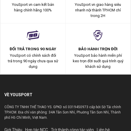
YouSport.vn cam kết bán
YouSport.vn giao hàng siêu
hàng chính hãng 100%
nhanh nội thành TP.HCM chỉ
trong 2H
ĐỔI TRẢ TRONG 90 NGÀY
BẢO HÀNH TRỌN ĐỜI
YouSport có chính sách đổi
YouSport bảo hành miễn phí
trả trong 90 ngày chưa qua sử
keo trọn đời suốt quá trình quý
dụng
khách sử dụng
VỀ YOUSPORT
CÔNG TY TNHH THỂ THAO YS. GPKD số 0319450973 cấp bởi Sở Tài chính
TP.HCM. Địa chỉ văn phòng: 34A Tân Sơn Nhì, Phường Tân Sơn Nhì, Thành
phố Hồ Chí Minh, Việt Nam.
Giới Thiệu
Hợp tác NCC
Trờ thành cộng tác viên
Liên hệ