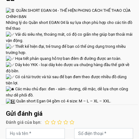
QUẦN SHORT EGAN 04 - THỂ HIỆN PHONG CÁCH THỂ THAO CỦA
CHÍNH BẠN
Những lý do Quần short EGAN 04 là sự lựa chọn phù hợp cho các tín đồ
thể thao
Vải dù siêu nhẹ, thoáng mát, có độ co giãn nhẹ giúp bạn thoải mái
vận động.
Thiết kế hiện đại, trẻ trung để bạn có thể ứng dụng trong nhiều
trường hợp.
Họa tiết phản quang hỗ trợ ban đêm đi đường được an toàn.
Dây kéo YKK - loại dây kéo được ưa chuộng hàng đầu thế giới về
độ bền.
Có cả túi trước và túi sau để bạn đem theo được nhiều đồ dùng
tiện lợi.
Các màu chủ đạo: đen - xám - dương, dễ mặc, dễ lựa chọn cũng
như dễ phối đồ.
Quần short Egan 04 gồm có 4 size: M – L – XL – XXL.
Gửi đánh giá
Đánh giá của bạn: