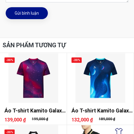
Gửi bình luận
SẢN PHẨM TƯƠNG TỰ
-30%
-30%
Áo T-shirt Kamito Galaxy
Áo T-shirt Kamito Galaxy
2
3
139,000 ₫
199,000 ₫
132,000 ₫
189,000 ₫
-30%