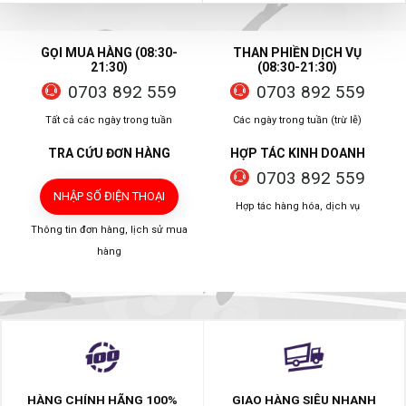
GỌI MUA HÀNG (08:30-
THAN PHIỀN DỊCH VỤ
21:30)
(08:30-21:30)
0703 892 559
0703 892 559
Tất cả các ngày trong tuần
Các ngày trong tuần (trừ lễ)
TRA CỨU ĐƠN HÀNG
HỢP TÁC KINH DOANH
0703 892 559
NHẬP SỐ ĐIỆN THOẠI
Hợp tác hàng hóa, dịch vụ
Thông tin đơn hàng, lịch sử mua
hàng
HÀNG CHÍNH HÃNG 100%
GIAO HÀNG SIÊU NHANH