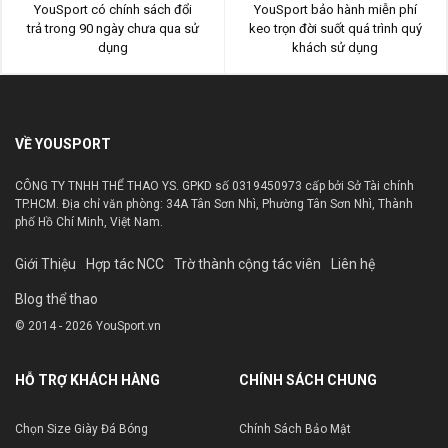
YouSport có chính sách đổi
YouSport bảo hành miễn phí
trả trong 90 ngày chưa qua sử
keo trọn đời suốt quá trình quý
dụng
khách sử dụng
VỀ YOUSPORT
CÔNG TY TNHH THỂ THAO YS. GPKD số 0319450973 cấp bởi Sở Tài chính
TP.HCM. Địa chỉ văn phòng: 34A Tân Sơn Nhì, Phường Tân Sơn Nhì, Thành
phố Hồ Chí Minh, Việt Nam.
Giới Thiệu
Hợp tác NCC
Trờ thành cộng tác viên
Liên hệ
Blog thể thao
© 2014 - 2026 YouSport.vn
HỖ TRỢ KHÁCH HÀNG
CHÍNH SÁCH CHUNG
Chọn Size Giày Đá Bóng
Chính Sách Bảo Mật