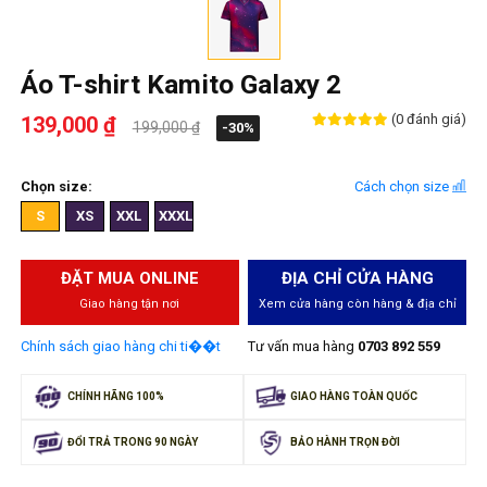
Áo T-shirt Kamito Galaxy 2
(0 đánh giá)
139,000 ₫
199,000 ₫
-30%
Chọn size:
Cách chọn size
S
XS
XXL
XXXL
ĐẶT MUA ONLINE
ĐỊA CHỈ CỬA HÀNG
Giao hàng tận nơi
Xem cửa hàng còn hàng & địa chỉ
Chính sách giao hàng chi ti��t
Tư vấn mua hàng
0703 892 559
CHÍNH HÃNG 100%
GIAO HÀNG TOÀN QUỐC
ĐỔI TRẢ TRONG 90 NGÀY
BẢO HÀNH TRỌN ĐỜI