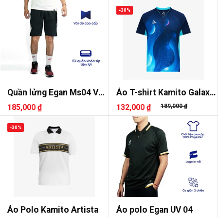
-30%
Quần lửng Egan Ms04 Vải
Áo T-shirt Kamito Galaxy
dù
3
185,000 ₫
132,000 ₫
189,000 ₫
-30%
Áo Polo Kamito Artista
Áo polo Egan UV 04