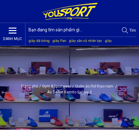
Tìm
DANH MỤC
giày đá bóng
giày Pan
giày sân cỏ nhân tạo
giày
Jogarbola
giày Mitre
giày Akka
quần áo bóng đá
giày
Kamito
Trang chủ
/
Gym & Sportwear
/
Quần áo thể thao nam
/
Áo T-shirt Kamito Galaxy 2