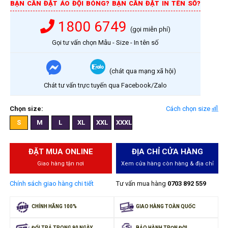
BẠN CẦN ĐẶT ÁO ĐỘI BÓNG? BẠN CẦN ĐẶT IN TÊN SỐ?
1800 6749
(gọi miễn phí)
Gọi tư vấn chọn Mẫu - Size - In tên số
(chát qua mạng xã hội)
Chát tư vấn trực tuyến qua Facebook/Zalo
Chọn size:
Cách chọn size
S
M
L
XL
XXL
XXXL
ĐẶT MUA ONLINE
ĐỊA CHỈ CỬA HÀNG
Giao hàng tận nơi
Xem cửa hàng còn hàng & địa chỉ
Chính sách giao hàng chi tiết
Tư vấn mua hàng
0703 892 559
CHÍNH HÃNG 100%
GIAO HÀNG TOÀN QUỐC
ĐỔI TRẢ TRONG 90 NGÀY
BẢO HÀNH TRỌN ĐỜI