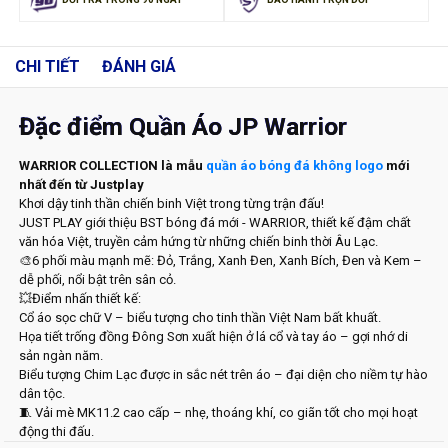
CHI TIẾT
ĐÁNH GIÁ
Đặc điểm Quần Áo JP Warrior
WARRIOR COLLECTION là mẫu
quần áo bóng đá không logo
mới
nhất đến từ Justplay
Khơi dậy tinh thần chiến binh Việt trong từng trận đấu!
JUST PLAY giới thiệu
BST bóng đá mới - WARRIOR
, thiết kế đậm chất
văn hóa Việt, truyền cảm hứng từ những chiến binh thời Âu Lạc.
🎨
6 phối màu mạnh mẽ
: Đỏ, Trắng, Xanh Đen, Xanh Bích, Đen và Kem –
dễ phối, nổi bật trên sân cỏ.
💥
Điểm nhấn thiết kế
:
Cổ áo sọc chữ V
– biểu tượng cho tinh thần Việt Nam bất khuất.
Họa tiết trống đồng Đông Sơn
xuất hiện ở lá cổ và tay áo – gợi nhớ di
sản ngàn năm.
Biểu tượng Chim Lạc
được in sắc nét trên áo – đại diện cho niềm tự hào
dân tộc.
🧵
Vải mè MK11.2 cao cấp
– nhẹ, thoáng khí, co giãn tốt cho mọi hoạt
động thi đấu.