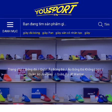
Tìm
DANH MỤC
giày đá bóng
giày Pan
giày sân cỏ nhân tạo
giày
Jogarbola
giày Mitre
giày Akka
quần áo bóng đá
giày
Kamito
Trang chủ
/
Bóng đá
/
Quần Áo Bóng Đá
/
Áo Bóng Đá Không Logo
/
Quần áo Justplay
/
Quần Áo JP Warrior