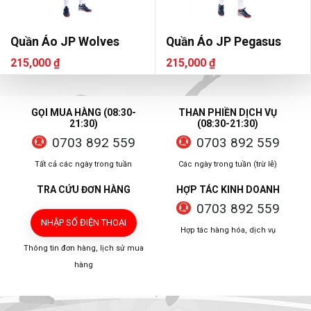
Quần Áo JP Wolves
Quần Áo JP Pegasus
215,000 ₫
215,000 ₫
GỌI MUA HÀNG (08:30-
THAN PHIỀN DỊCH VỤ
21:30)
(08:30-21:30)
0703 892 559
0703 892 559
Tất cả các ngày trong tuần
Các ngày trong tuần (trừ lễ)
TRA CỨU ĐƠN HÀNG
HỢP TÁC KINH DOANH
0703 892 559
NHẬP SỐ ĐIỆN THOẠI
Hợp tác hàng hóa, dịch vụ
Thông tin đơn hàng, lịch sử mua
hàng