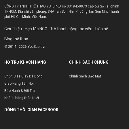
CÔNG TY TNHH THỂ THAO YS. GPKD số 0319450973 cấp bởi Sở Tài chính
TP.HCM. Địa chỉ văn phòng: 34A Tân Sơn Nhì, Phường Tân Sơn Nhì, Thành
phố Hồ Chí Minh, Việt Nam.
Giới Thiệu
Hợp tác NCC
Trờ thành cộng tác viên
Liên hệ
Blog thể thao
© 2014 - 2026 YouSport.vn
HỖ TRỢ KHÁCH HÀNG
CHÍNH SÁCH CHUNG
Chọn Size Giày Đá Bóng
Chính Sách Bảo Mật
Giao Hàng Tận Nơi
Bảo Hành & Đổi Trả
Khách hàng thân thiết
DÒNG THỜI GIAN FACEBOOK