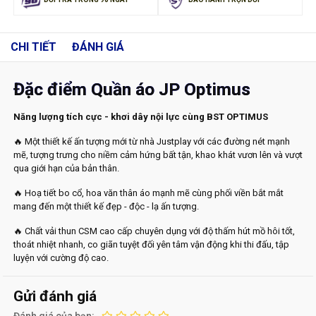
CHI TIẾT
ĐÁNH GIÁ
Đặc điểm Quần áo JP Optimus
Năng lượng tích cực - khơi dây nội lực cùng BST OPTIMUS
🔥
Một thiết kế ấn tượng mới từ nhà Justplay với các đường nét mạnh
mẽ, tượng trưng cho niềm cảm hứng bất tận, khao khát vươn lên và vượt
qua giới hạn của bản thân.
🔥
Hoạ tiết bo cổ, hoa văn thân áo mạnh mẽ cùng phối viền bắt mắt
mang đến một thiết kế đẹp - độc - lạ ấn tượng.
🔥
Chất vải thun CSM cao cấp chuyên dụng với độ thấm hút mồ hôi tốt,
thoát nhiệt nhanh, co giãn tuyệt đối yên tâm vận động khi thi đấu, tập
luyện với cường độ cao.
Gửi đánh giá
Đánh giá của bạn: