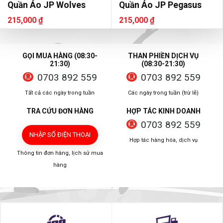
Quần Áo JP Wolves
Quần Áo JP Pegasus
215,000 ₫
215,000 ₫
GỌI MUA HÀNG (08:30-
THAN PHIỀN DỊCH VỤ
21:30)
(08:30-21:30)
0703 892 559
0703 892 559
Tất cả các ngày trong tuần
Các ngày trong tuần (trừ lễ)
TRA CỨU ĐƠN HÀNG
HỢP TÁC KINH DOANH
0703 892 559
NHẬP SỐ ĐIỆN THOẠI
Hợp tác hàng hóa, dịch vụ
Thông tin đơn hàng, lịch sử mua
hàng