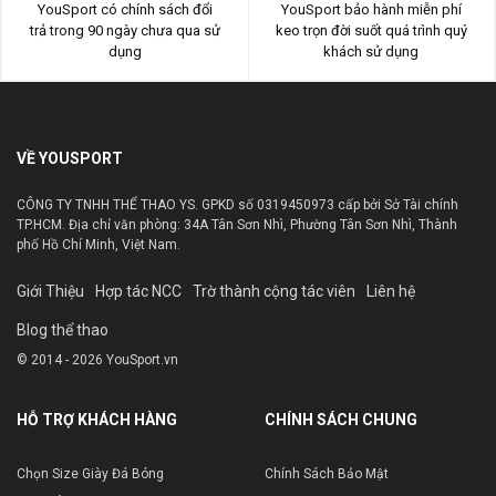
YouSport có chính sách đổi
YouSport bảo hành miễn phí
trả trong 90 ngày chưa qua sử
keo trọn đời suốt quá trình quý
dụng
khách sử dụng
VỀ YOUSPORT
CÔNG TY TNHH THỂ THAO YS. GPKD số 0319450973 cấp bởi Sở Tài chính
TP.HCM. Địa chỉ văn phòng: 34A Tân Sơn Nhì, Phường Tân Sơn Nhì, Thành
phố Hồ Chí Minh, Việt Nam.
Giới Thiệu
Hợp tác NCC
Trờ thành cộng tác viên
Liên hệ
Blog thể thao
© 2014 - 2026 YouSport.vn
HỖ TRỢ KHÁCH HÀNG
CHÍNH SÁCH CHUNG
Chọn Size Giày Đá Bóng
Chính Sách Bảo Mật