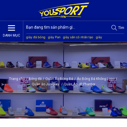
Tìm
DANH MỤC
giày đá bóng
giày Pan
giày sân cỏ nhân tạo
giày
Jogarbola
giày Mitre
giày Akka
quần áo bóng đá
giày
Kamito
Trang chủ
/
Bóng đá
/
Quần Áo Bóng Đá
/
Áo Bóng Đá Không Logo
/
Quần áo Justplay
/
Quần Áo JP Phantor