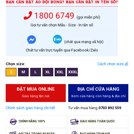
BẠN CẦN ĐẶT ÁO ĐỘI BÓNG? BẠN CẦN ĐẶT IN TÊN SỐ?
1800 6749
(gọi miễn phí)
Gọi tư vấn chọn Mẫu - Size - In tên số
(chát qua mạng xã hội)
Chát tư vấn trực tuyến qua Facebook/Zalo
Chọn size:
Cách chọn size
S
M
L
XL
XXL
XXXL
ĐẶT MUA ONLINE
ĐỊA CHỈ CỬA HÀNG
Giao hàng tận nơi
Xem cửa hàng còn hàng & địa chỉ
Chính sách giao hàng chi tiết
Tư vấn mua hàng
0703 892 559
CHÍNH HÃNG 100%
GIAO HÀNG TOÀN QUỐC
ĐỔI TRẢ TRONG 90 NGÀY
BẢO HÀNH TRỌN ĐỜI