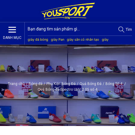
Tìm
DANH MỤC
giày đá bóng
giày Pan
giày sân cỏ nhân tạo
giày
Jogarbola
giày Mitre
giày Akka
quần áo bóng đá
giày
Kamito
Trang chủ
/
Bóng đá
/
Phụ Kiện Bóng Đá
/
Quả Bóng Đá
/
Bóng Số 4
/
Quả Bóng đá Spectro UHV 2.05 số 4