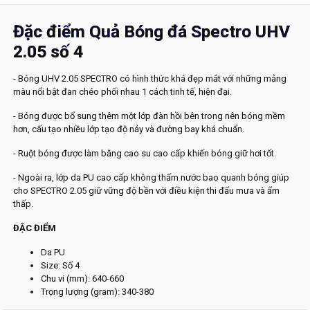
Đặc điểm Quả Bóng đá Spectro UHV
2.05 số 4
- Bóng UHV 2.05 SPECTRO có hình thức khá đẹp mắt với những mảng
màu nổi bật đan chéo phối nhau 1 cách tinh tế, hiện đại.
- Bóng được bổ sung thêm một lớp đàn hồi bên trong nên bóng mềm
hơn, cấu tạo nhiều lớp tạo độ nảy và đường bay khá chuẩn.
- Ruột bóng được làm bằng cao su cao cấp khiến bóng giữ hơi tốt.
- Ngoài ra, lớp da PU cao cấp không thấm nước bao quanh bóng giúp
cho SPECTRO 2.05 giữ vững độ bền với điều kiện thi đấu mưa và ẩm
thấp.
ĐẶC ĐIỂM
Da PU
Size: Số 4
Chu vi (mm): 640-660
Trọng lượng (gram): 340-380