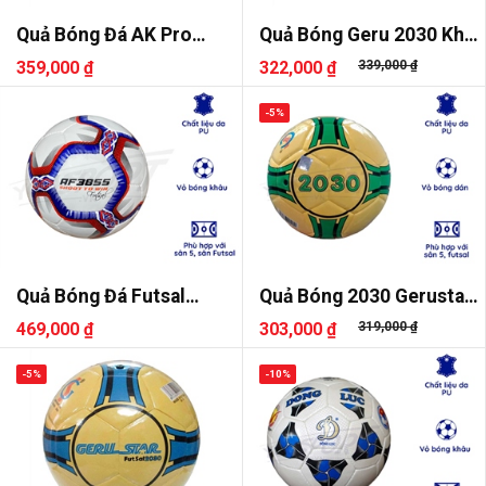
Quả Bóng Đá AK Pro
Quả Bóng Geru 2030 Khâu
Futsal AF365
Tay
359,000 ₫
322,000 ₫
339,000 ₫
-5%
Quả Bóng Đá Futsal
Quả Bóng 2030 Gerustar
AKpro AF3855
Dán Sala
469,000 ₫
303,000 ₫
319,000 ₫
-5%
-10%