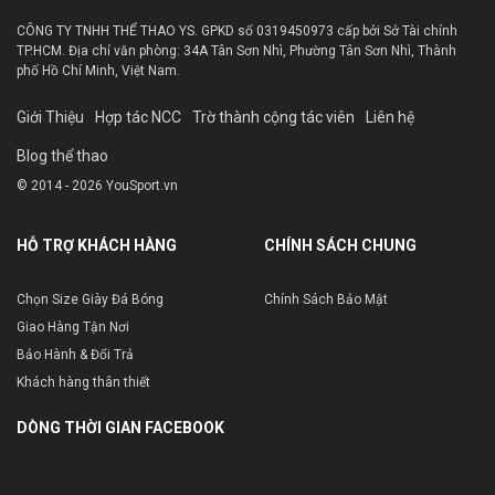
CÔNG TY TNHH THỂ THAO YS. GPKD số 0319450973 cấp bởi Sở Tài chính
TP.HCM. Địa chỉ văn phòng: 34A Tân Sơn Nhì, Phường Tân Sơn Nhì, Thành
phố Hồ Chí Minh, Việt Nam.
Giới Thiệu
Hợp tác NCC
Trờ thành cộng tác viên
Liên hệ
Blog thể thao
© 2014 - 2026 YouSport.vn
HỖ TRỢ KHÁCH HÀNG
CHÍNH SÁCH CHUNG
Chọn Size Giày Đá Bóng
Chính Sách Bảo Mật
Giao Hàng Tận Nơi
Bảo Hành & Đổi Trả
Khách hàng thân thiết
DÒNG THỜI GIAN FACEBOOK