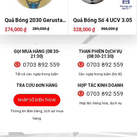
Quả Bóng 2030 Gerustar
Quả Bóng Số 4 UCV 3.05
Dán
274,000 ₫
289,000 ₫
328,000 ₫
365,000 ₫
GỌI MUA HÀNG (08:30-
THAN PHIỀN DỊCH VỤ
21:30)
(08:30-21:30)
0703 892 559
0703 892 559
Tất cả các ngày trong tuần
Các ngày trong tuần (trừ lễ)
TRA CỨU ĐƠN HÀNG
HỢP TÁC KINH DOANH
0703 892 559
NHẬP SỐ ĐIỆN THOẠI
Hợp tác hàng hóa, dịch vụ
Thông tin đơn hàng, lịch sử mua
hàng