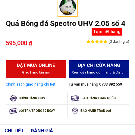
Quả Bóng đá Spectro UHV 2.05 số 4
Tạm hết hàng
(0 đánh giá)
595,000 ₫
ĐẶT MUA ONLINE
ĐỊA CHỈ CỬA HÀNG
Giao hàng tận nơi
Xem cửa hàng còn hàng & địa chỉ
Chính sách giao hàng chi tiết
Tư vấn mua hàng
0703 892 559
CHÍNH HÃNG 100%
GIAO HÀNG TOÀN QUỐC
ĐỔI TRẢ TRONG 90 NGÀY
BẢO HÀNH TRỌN ĐỜI
CHI TIẾT
ĐÁNH GIÁ