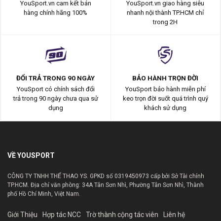
YouSport.vn cam kết bán
YouSport.vn giao hàng siêu
hàng chính hãng 100%
nhanh nội thành TP.HCM chỉ
trong 2H
ĐỔI TRẢ TRONG 90 NGÀY
BẢO HÀNH TRỌN ĐỜI
YouSport có chính sách đổi
YouSport bảo hành miễn phí
trả trong 90 ngày chưa qua sử
keo trọn đời suốt quá trình quý
dụng
khách sử dụng
VỀ YOUSPORT
CÔNG TY TNHH THỂ THAO YS. GPKD số 0319450973 cấp bởi Sở Tài chính
TP.HCM. Địa chỉ văn phòng: 34A Tân Sơn Nhì, Phường Tân Sơn Nhì, Thành
phố Hồ Chí Minh, Việt Nam.
Giới Thiệu
Hợp tác NCC
Trờ thành cộng tác viên
Liên hệ