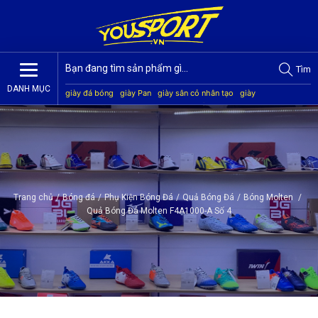
Tìm
DANH MỤC
giày đá bóng
giày Pan
giày sân cỏ nhân tạo
giày
Jogarbola
giày Mitre
giày Akka
quần áo bóng đá
giày
Kamito
Trang chủ
/
Bóng đá
/
Phụ Kiện Bóng Đá
/
Quả Bóng Đá
/
Bóng Molten
/
Quả Bóng Đá Molten F4A1000-A Số 4