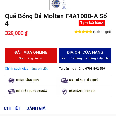
Quả Bóng Đá Molten F4A1000-A Số
4
Tạm hết hàng
(0 đánh giá)
329,000 ₫
ĐẶT MUA ONLINE
ĐỊA CHỈ CỬA HÀNG
Giao hàng tận nơi
Xem cửa hàng còn hàng & địa chỉ
Chính sách giao hàng chi tiết
Tư vấn mua hàng
0703 892 559
CHÍNH HÃNG 100%
GIAO HÀNG TOÀN QUỐC
ĐỔI TRẢ TRONG 90 NGÀY
BẢO HÀNH TRỌN ĐỜI
CHI TIẾT
ĐÁNH GIÁ