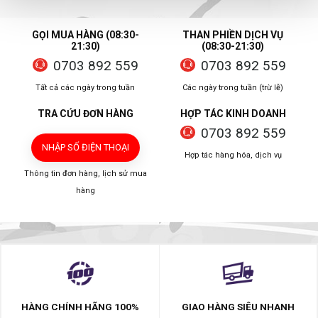
GỌI MUA HÀNG (08:30-
THAN PHIỀN DỊCH VỤ
21:30)
(08:30-21:30)
0703 892 559
0703 892 559
Tất cả các ngày trong tuần
Các ngày trong tuần (trừ lễ)
TRA CỨU ĐƠN HÀNG
HỢP TÁC KINH DOANH
0703 892 559
NHẬP SỐ ĐIỆN THOẠI
Hợp tác hàng hóa, dịch vụ
Thông tin đơn hàng, lịch sử mua
hàng
HÀNG CHÍNH HÃNG 100%
GIAO HÀNG SIÊU NHANH