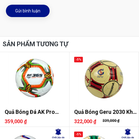
Gửi bình luận
SẢN PHẨM TƯƠNG TỰ
-5%
Quả Bóng Đá AK Pro
Quả Bóng Geru 2030 Khâu
Futsal AF365
Tay
359,000 ₫
322,000 ₫
339,000 ₫
-5%