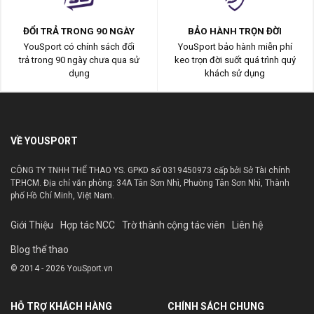
ĐỔI TRẢ TRONG 90 NGÀY
BẢO HÀNH TRỌN ĐỜI
YouSport có chính sách đổi
YouSport bảo hành miễn phí
trả trong 90 ngày chưa qua sử
keo trọn đời suốt quá trình quý
dụng
khách sử dụng
VỀ YOUSPORT
CÔNG TY TNHH THỂ THAO YS. GPKD số 0319450973 cấp bởi Sở Tài chính
TP.HCM. Địa chỉ văn phòng: 34A Tân Sơn Nhì, Phường Tân Sơn Nhì, Thành
phố Hồ Chí Minh, Việt Nam.
Giới Thiệu
Hợp tác NCC
Trờ thành cộng tác viên
Liên hệ
Blog thể thao
© 2014 - 2026 YouSport.vn
HỖ TRỢ KHÁCH HÀNG
CHÍNH SÁCH CHUNG