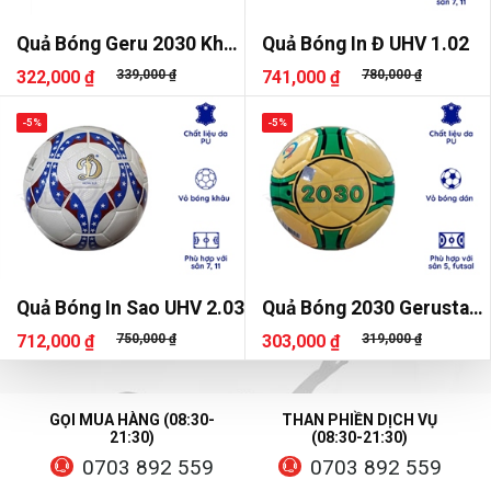
Quả Bóng Geru 2030 Khâu
Quả Bóng In Đ UHV 1.02
Tay
322,000 ₫
339,000 ₫
741,000 ₫
780,000 ₫
-5%
-5%
Quả Bóng In Sao UHV 2.03
Quả Bóng 2030 Gerustar
Dán Sala
712,000 ₫
750,000 ₫
303,000 ₫
319,000 ₫
GỌI MUA HÀNG (08:30-
THAN PHIỀN DỊCH VỤ
21:30)
(08:30-21:30)
0703 892 559
0703 892 559