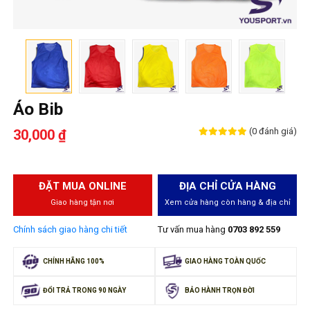
Áo Bib
(0 đánh giá)
30,000 ₫
ĐẶT MUA ONLINE
ĐỊA CHỈ CỬA HÀNG
Giao hàng tận nơi
Xem cửa hàng còn hàng & địa chỉ
Chính sách giao hàng chi tiết
Tư vấn mua hàng
0703 892 559
CHÍNH HÃNG 100%
GIAO HÀNG TOÀN QUỐC
ĐỔI TRẢ TRONG 90 NGÀY
BẢO HÀNH TRỌN ĐỜI