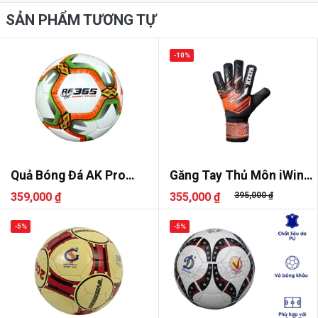
SẢN PHẨM TƯƠNG TỰ
-10%
Quả Bóng Đá AK Pro
Găng Tay Thủ Môn iWin
Futsal AF365
Keepa Flash
359,000 ₫
355,000 ₫
395,000 ₫
-5%
-5%