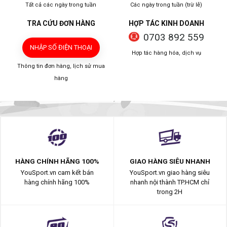
Tất cả các ngày trong tuần
Các ngày trong tuần (trừ lễ)
TRA CỨU ĐƠN HÀNG
HỢP TÁC KINH DOANH
0703 892 559
NHẬP SỐ ĐIỆN THOẠI
Hợp tác hàng hóa, dịch vụ
Thông tin đơn hàng, lịch sử mua
hàng
HÀNG CHÍNH HÃNG 100%
GIAO HÀNG SIÊU NHANH
YouSport.vn cam kết bán
YouSport.vn giao hàng siêu
hàng chính hãng 100%
nhanh nội thành TP.HCM chỉ
trong 2H