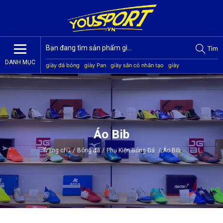
Tìm
DANH MỤC
giày đá bóng
giày Pan
giày sân cỏ nhân tạo
giày
Jogarbola
giày Mitre
giày Akka
quần áo bóng đá
giày
Kamito
Áo Bib
Trang chủ
/
Bóng đá
/
Phụ Kiện Bóng Đá
/
Áo Bib