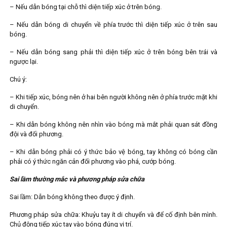
– Nếu dẫn bóng tại chỗ thì diện tiếp xúc ở trên bóng.
– Nếu dẫn bóng di chuyển về phía trước thì diện tiếp xúc ở trên sau
bóng.
– Nếu dẫn bóng sang phải thì diện tiếp xúc ở trên bóng bên trái và
ngược lại.
Chú ý:
– Khi tiếp xúc, bóng nên ở hai bên người không nên ở phía trước mặt khi
di chuyển.
– Khi dẫn bóng không nên nhìn vào bóng mà mắt phải quan sát đồng
đội và đối phương.
– Khi dẫn bóng phải có ý thức bảo vệ bóng, tay không có bóng cần
phải có ý thức ngăn cản đối phương vào phá, cướp bóng.
Sai lầm thường mắc và phương pháp sửa chữa
Sai lầm: Dẫn bóng không theo được ý định.
Phương pháp sửa chữa: Khuỷu tay ít di chuyển và để cố định bên mình.
Chủ động tiếp xúc tay vào bóng đúng vị trí.