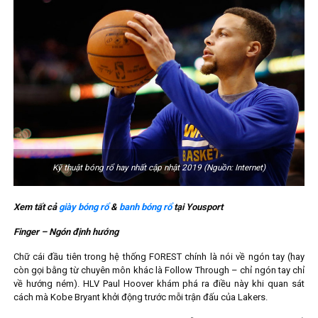
Kỹ thuật bóng rổ hay nhất cập nhật 2019 (Nguồn: Internet)
Xem tất cả
giày bóng rổ
&
banh bóng rổ
tại Yousport
Finger – Ngón định hướng
Chữ cái đầu tiên trong hệ thống FOREST chính là nói về ngón tay (hay
còn gọi bằng từ chuyên môn khác là Follow Through – chỉ ngón tay chỉ
về hướng ném). HLV Paul Hoover khám phá ra điều này khi quan sát
cách mà Kobe Bryant khởi động trước mỗi trận đấu của Lakers.