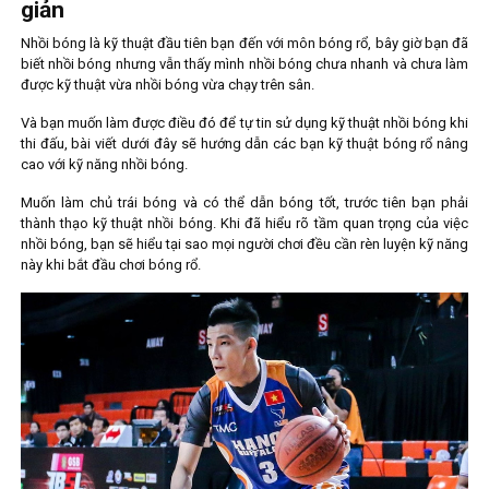
giản
Nhồi bóng là kỹ thuật đầu tiên bạn đến với môn bóng rổ, bây giờ bạn đã
biết nhồi bóng nhưng vẫn thấy mình nhồi bóng chưa nhanh và chưa làm
được kỹ thuật vừa nhồi bóng vừa chạy trên sân.
Và bạn muốn làm được điều đó để tự tin sử dụng kỹ thuật nhồi bóng khi
thi đấu, bài viết dưới đây sẽ hướng dẫn các bạn kỹ thuật bóng rổ nâng
cao với kỹ năng nhồi bóng.
Muốn làm chủ trái bóng và có thể dẫn bóng tốt, trước tiên bạn phải
thành thạo kỹ thuật nhồi bóng. Khi đã hiểu rõ tầm quan trọng của việc
nhồi bóng, bạn sẽ hiểu tại sao mọi người chơi đều cần rèn luyện kỹ năng
này khi bắt đầu chơi bóng rổ.