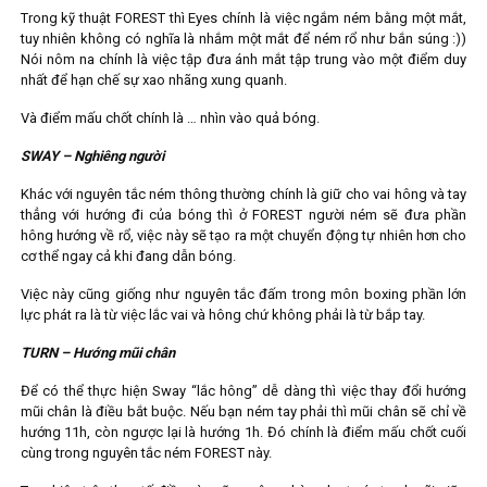
Trong kỹ thuật FOREST thì Eyes chính là việc ngắm ném bằng một mắt,
tuy nhiên không có nghĩa là nhắm một mắt để ném rổ như bắn súng :))
Nói nôm na chính là việc tập đưa ánh mắt tập trung vào một điểm duy
nhất để hạn chế sự xao nhãng xung quanh.
Và điểm mấu chốt chính là … nhìn vào quả bóng.
SWAY – Nghiêng người
Khác với nguyên tắc ném thông thường chính là giữ cho vai hông và tay
thẳng với hướng đi của bóng thì ở FOREST người ném sẽ đưa phần
hông hướng về rổ, việc này sẽ tạo ra một chuyển động tự nhiên hơn cho
cơ thể ngay cả khi đang dẫn bóng.
Việc này cũng giống như nguyên tắc đấm trong môn boxing phần lớn
lực phát ra là từ việc lắc vai và hông chứ không phải là từ bắp tay.
TURN – Hướng mũi chân
Để có thể thực hiện Sway “lắc hông” dễ dàng thì việc thay đổi hướng
mũi chân là điều bắt buộc. Nếu bạn ném tay phải thì mũi chân sẽ chỉ về
hướng 11h, còn ngược lại là hướng 1h. Đó chính là điểm mấu chốt cuối
cùng trong nguyên tắc ném FOREST này.