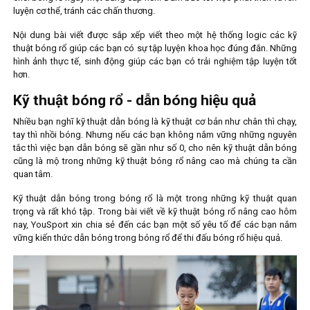
luyện cơ thể, tránh các chấn thương.
Nội dung bài viết được sắp xếp viết theo một hệ thống logic các kỹ
thuật bóng rổ giúp các bạn có sự tập luyện khoa học đúng đắn. Những
hình ảnh thực tế, sinh động giúp các bạn có trải nghiệm tập luyện tốt
hơn.
Kỹ thuật bóng rổ - dẫn bóng hiệu quả
Nhiều bạn nghĩ kỹ thuật dẫn bóng là kỹ thuật cơ bản như chân thì chạy,
tay thì nhồi bóng. Nhưng nếu các bạn không nắm vững những nguyên
tắc thì việc bạn dẫn bóng sẽ gần như số 0, cho nên kỹ thuật dẫn bóng
cũng là mộ trong những kỹ thuật bóng rổ nâng cao mà chúng ta cần
quan tâm.
Kỹ thuật dẫn bóng trong bóng rổ là một trong những kỹ thuật quan
trọng và rất khó tập. Trong bài viết về kỹ thuật bóng rổ nâng cao hôm
nay, YouSport xin chia sẻ đến các bạn một số yêu tố để các bạn nắm
vững kiến thức dẫn bóng trong bóng rổ để thi đấu bóng rổ hiệu quả.