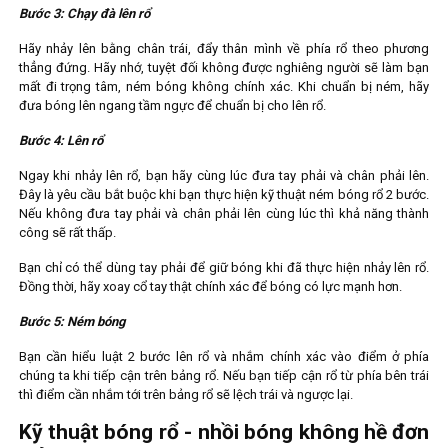
Bước 3: Chạy đà lên rổ
Hãy nhảy lên bằng chân trái, đẩy thân mình về phía rổ theo phương
thẳng đứng. Hãy nhớ, tuyệt đối không được nghiêng người sẽ làm bạn
mất đi trọng tâm, ném bóng không chính xác. Khi chuẩn bị ném, hãy
đưa bóng lên ngang tầm ngực để chuẩn bị cho lên rổ.
Bước 4: Lên rổ
Ngay khi nhảy lên rổ, bạn hãy cùng lúc đưa tay phải và chân phải lên.
Đây là yêu cầu bắt buộc khi bạn thực hiện kỹ thuật ném bóng rổ 2 bước.
Nếu không đưa tay phải và chân phải lên cùng lúc thì khả năng thành
công sẽ rất thấp.
Bạn chỉ có thể dùng tay phải để giữ bóng khi đã thực hiện nhảy lên rổ.
Đồng thời, hãy xoay cổ tay thật chính xác để bóng có lực mạnh hơn.
Bước 5: Ném bóng
Bạn cần hiểu luật 2 bước lên rổ và nhắm chính xác vào điểm ở phía
chúng ta khi tiếp cận trên bảng rổ. Nếu bạn tiếp cận rổ từ phía bên trái
thì điểm cần nhắm tới trên bảng rổ sẽ lệch trái và ngược lại.
Kỹ thuật bóng rổ - nhồi bóng không hề đơn