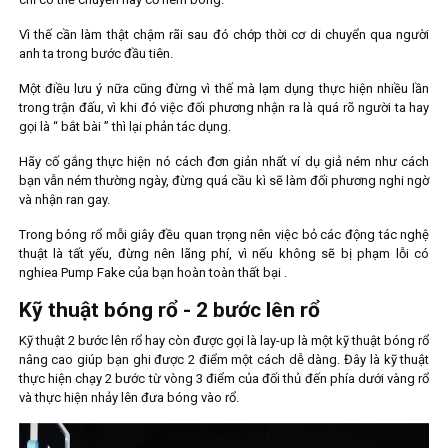
Vì thế cần làm thật chậm rãi sau đó chớp thời cơ di chuyển qua người
anh ta trong bước đầu tiên.
Một điều lưu ý nữa cũng đừng vì thế mà lạm dụng thực hiện nhiều lần
trong trận đấu, vì khi đó việc đối phương nhận ra là quá rõ người ta hay
gọi là “ bắt bài ” thì lại phản tác dụng.
Hãy cố gắng thực hiện nó cách đơn giản nhất ví dụ giả ném như cách
bạn vẫn ném thường ngày, đừng quá cầu kì sẽ làm đối phương nghi ngờ
và nhận ran gay.
Trong bóng rổ mỗi giây đều quan trọng nên việc bỏ các động tác nghệ
thuật là tất yếu, đừng nên lãng phí, vì nếu không sẽ bị phạm lỗi có
nghiea Pump Fake của bạn hoàn toàn thất bại .
Kỹ thuật bóng rổ - 2 bước lên rổ
Kỹ thuật 2 bước lên rổ hay còn được gọi là lay-up là một kỹ thuật bóng rổ
nâng cao giúp bạn ghi được 2 điểm một cách dễ dàng. Đây là kỹ thuật
thực hiện chạy 2 bước từ vòng 3 điểm của đối thủ đến phía dưới vàng rổ
và thực hiện nhảy lên đưa bóng vào rổ.