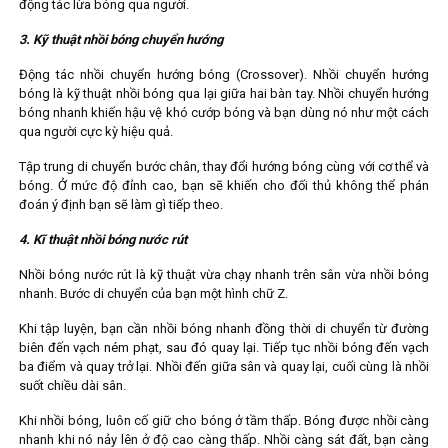
động tác lừa bóng qua người.
3. Kỹ thuật nhồi bóng chuyển hướng
Động tác nhồi chuyển hướng bóng (Crossover). Nhồi chuyển hướng
bóng là kỹ thuật nhồi bóng qua lại giữa hai bàn tay. Nhồi chuyển hướng
bóng nhanh khiến hậu vệ khó cướp bóng và bạn dùng nó như một cách
qua người cực kỳ hiệu quả.
Tập trung di chuyển bước chân, thay đổi hướng bóng cùng với cơ thể và
bóng. Ở mức độ đỉnh cao, bạn sẽ khiến cho đối thủ không thể phán
đoán ý định bạn sẽ làm gì tiếp theo.
4. Kĩ thuật nhồi bóng nước rút
Nhồi bóng nước rút là kỹ thuật vừa chạy nhanh trên sân vừa nhồi bóng
nhanh. Bước di chuyển của bạn một hình chữ Z.
Khi tập luyện, bạn cần nhồi bóng nhanh đồng thời di chuyển từ đường
biên đến vạch ném phạt, sau đó quay lại. Tiếp tục nhồi bóng đến vạch
ba điểm và quay trở lại. Nhồi đến giữa sân và quay lại, cuối cùng là nhồi
suốt chiều dài sân.
Khi nhồi bóng, luôn cố giữ cho bóng ở tầm thấp. Bóng được nhồi càng
nhanh khi nó nảy lên ở độ cao càng thấp. Nhồi càng sát đất, bạn càng