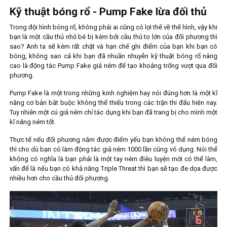
Kỹ thuật bóng rổ - Pump Fake lừa đối thủ
Trong đội hình bóng rổ, không phải ai cũng có lợi thế về thể hình, vậy khi
bạn là một cầu thủ nhỏ bé bị kèm bởi cầu thủ to lớn của đối phương thì
sao? Anh ta sẽ kèm rất chặt và hạn chế ghi điểm của bạn khi bạn có
bóng, không sao cả khi bạn đã nhuần nhuyễn kỹ thuật bóng rổ nâng
cao là động tác Pump Fake giả ném để tạo khoảng trống vượt qua đối
phương.
Pump Fake là một trong những kinh nghiệm hay nói đúng hơn là một kĩ
năng cơ bản bắt buộc không thể thiếu trong các trận thi đấu hiện nay.
Tuy nhiên một cú giả ném chỉ tác dụng khi bạn đã trang bị cho mình một
kĩ năng ném tốt.
Thực tế nếu đối phương nắm được điểm yếu bạn không thể ném bóng
thì cho dù bạn có làm động tác giả ném 1000 lần cũng vô dụng. Nói thế
không có nghĩa là bạn phải là một tay ném điêu luyện mới có thể làm,
vấn để là nếu bạn có khả năng Triple Threat thì bạn sẽ tạo đe dọa được
nhiều hơn cho cầu thủ đối phương.