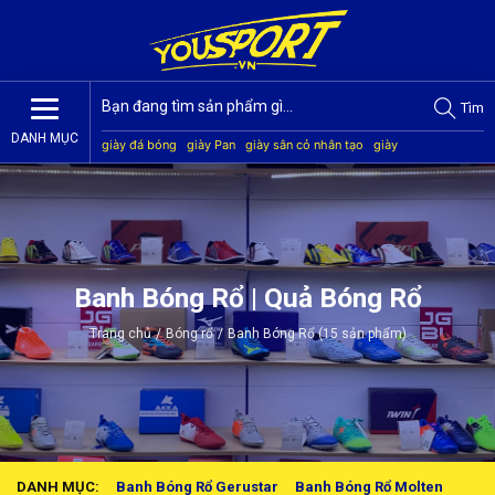
Tìm
DANH MỤC
giày đá bóng
giày Pan
giày sân cỏ nhân tạo
giày
Jogarbola
giày Mitre
giày Akka
quần áo bóng đá
giày
Kamito
Banh Bóng Rổ | Quả Bóng Rổ
Trang chủ
/
Bóng rổ
/
Banh Bóng Rổ (15 sản phẩm)
DANH MỤC:
Banh Bóng Rổ Gerustar
Banh Bóng Rổ Molten