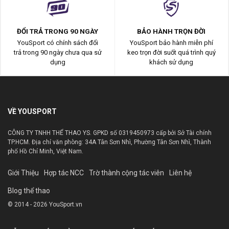
ĐỔI TRẢ TRONG 90 NGÀY
BẢO HÀNH TRỌN ĐỜI
YouSport có chính sách đổi
YouSport bảo hành miễn phí
trả trong 90 ngày chưa qua sử
keo trọn đời suốt quá trình quý
dụng
khách sử dụng
VỀ YOUSPORT
CÔNG TY TNHH THỂ THAO YS. GPKD số 0319450973 cấp bởi Sở Tài chính
TP.HCM. Địa chỉ văn phòng: 34A Tân Sơn Nhì, Phường Tân Sơn Nhì, Thành
phố Hồ Chí Minh, Việt Nam.
Giới Thiệu
Hợp tác NCC
Trờ thành cộng tác viên
Liên hệ
Blog thể thao
© 2014 - 2026 YouSport.vn