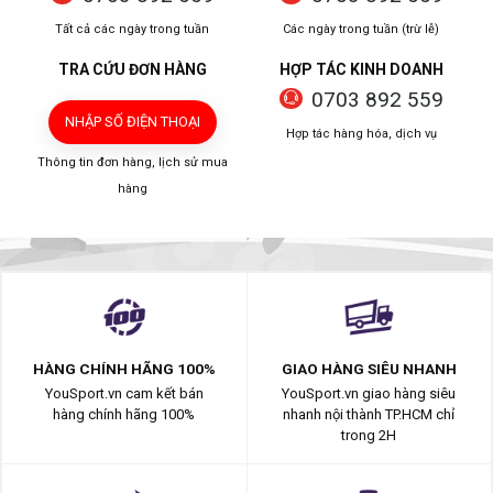
Tất cả các ngày trong tuần
Các ngày trong tuần (trừ lễ)
TRA CỨU ĐƠN HÀNG
HỢP TÁC KINH DOANH
0703 892 559
NHẬP SỐ ĐIỆN THOẠI
Hợp tác hàng hóa, dịch vụ
Thông tin đơn hàng, lịch sử mua
hàng
HÀNG CHÍNH HÃNG 100%
GIAO HÀNG SIÊU NHANH
YouSport.vn cam kết bán
YouSport.vn giao hàng siêu
hàng chính hãng 100%
nhanh nội thành TP.HCM chỉ
trong 2H