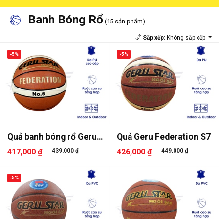
Banh Bóng Rổ
(15 sản phẩm)
Sắp xếp:
Không sắp xếp
-5%
-5%
Quả banh bóng rổ Geru
Quả Geru Federation S7
Federa..
417,000 ₫
439,000 ₫
426,000 ₫
449,000 ₫
-5%