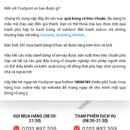
Đến với YouSport.vn bạn được gì?
Chúng tôi cung cấp đầy đủ các loại
quả bóng rổ tiêu chuẩn
, đa dạng từ
mẫu mã màu sắc đến giá thành. Bạn có thể thoải mái lựa chọn một quả
banh phù hợp từ banh bóng rổ outdoor đến banh indoor với nhứng
thương hiệu nổi tiếng
Gerustar
,
Spalding
,
Molten
,…
Đặc biệt, khi
mua banh bóng rổ
bạn sẽ được tặng kèm kim và lưới.
Hầu hết các mẫu
banh bóng rổ xịn
này được sản xuất theo tiêu chuẩn phù
hợp với tất cả các giải đấu bóng rổ chuyên nghiệp cho phép người chơi
có thể điểu khiển và kiểm soát bóng tốt đồng thời phù hợp chơi cả trong
nhà và ngoài trời.
Hãy liên hệ ngay với YouSport qua hotline
18006749
(miễn phí) hoặc mua
hàng trực online tiếp tại website để mang ngay về cho mình một quả
bóng rổ ưng ý.
GỌI MUA HÀNG (08:30-
THAN PHIỀN DỊCH VỤ
21:30)
(08:30-21:30)
0703 892 559
0703 892 559