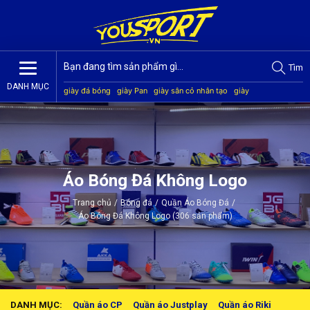
Tìm
DANH MỤC
giày đá bóng
giày Pan
giày sân cỏ nhân tạo
giày
Jogarbola
giày Mitre
giày Akka
quần áo bóng đá
giày
Kamito
Áo Bóng Đá Không Logo
Trang chủ
/
Bóng đá
/
Quần Áo Bóng Đá
/
Áo Bóng Đá Không Logo (306 sản phẩm)
DANH MỤC:
Quần áo CP
Quần áo Justplay
Quần áo Riki