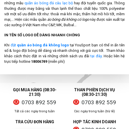
những mẫu
quần áo bóng đá câu lạc bộ
hay đội tuyển quốc gia. Thông
thường được may bằng vải thun lạnh thể thao chất liệu 100% polyester
với một số ưu điểm tốt như: thoải mái khi mặc, thấm hút mồ hôi tốt, mềm
mại,… Hiện các mẫu quần
áo bóng đá không có logo
này được sản xuất tại
các xưởng ở Việt Nam như C&P, MK, Bulbal…
IN TÊN SỐ LOGO DỄ DÀNG NHANH CHÓNG
Khi
đặt
quần áo bóng đá không logo
tại YouSport bạn có thể in ấn tên
số & logo đội bóng dễ dàng và nhanh chóng với giá cực tốt. Tham khảo
khảo cách thức đặt in và những chính sách ưu đãi
tại đây
. Hoặc liên hệ
trực tiếp hotline
18006749
(miễn phí)
GỌI MUA HÀNG (08:30-
THAN PHIỀN DỊCH VỤ
21:30)
(08:30-21:30)
0703 892 559
0703 892 559
Tất cả các ngày trong tuần
Các ngày trong tuần (trừ lễ)
TRA CỨU ĐƠN HÀNG
HỢP TÁC KINH DOANH