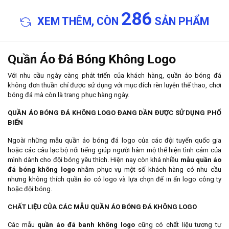
286
XEM THÊM, CÒN
SẢN PHẨM
Quần Áo Đá Bóng Không Logo
Với nhu cầu ngày càng phát triển của khách hàng, quần áo bóng đá
không đơn thuần chỉ được sử dụng với mục đích rèn luyện thể thao, chơi
bóng đá mà còn là trang phục hàng ngày.
QUẦN ÁO BÓNG ĐÁ KHÔNG LOGO ĐANG DẦN ĐƯỢC SỬ DỤNG PHỔ
BIẾN
Ngoài những mẫu quần áo bóng đá logo của các đội tuyển quốc gia
hoặc các câu lạc bộ nổi tiếng giúp người hâm mộ thể hiện tình cảm của
mình dành cho đội bóng yêu thích. Hiện nay còn khá nhiều
mẫu quần
áo
đá bóng không logo
nhằm phục vụ một số khách hàng có nhu cầu
nhưng không thích quần áo có logo và lựa chọn để in ấn logo công ty
hoặc đội bóng.
CHẤT LIỆU CỦA CÁC MẪU QUẦN ÁO BÓNG ĐÁ KHÔNG LOGO
Các mẫu
quần
áo đá banh không logo
cũng có chất liệu tương tự