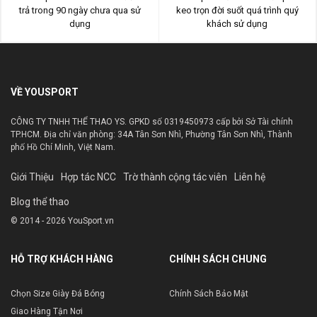
trả trong 90 ngày chưa qua sử
keo trọn đời suốt quá trình quý
dụng
khách sử dụng
VỀ YOUSPORT
CÔNG TY TNHH THỂ THAO YS. GPKD số 0319450973 cấp bởi Sở Tài chính
TP.HCM. Địa chỉ văn phòng: 34A Tân Sơn Nhì, Phường Tân Sơn Nhì, Thành
phố Hồ Chí Minh, Việt Nam.
Giới Thiệu
Hợp tác NCC
Trờ thành cộng tác viên
Liên hệ
Blog thể thao
© 2014 - 2026 YouSport.vn
HỖ TRỢ KHÁCH HÀNG
CHÍNH SÁCH CHUNG
Chọn Size Giày Đá Bóng
Chính Sách Bảo Mật
Giao Hàng Tận Nơi