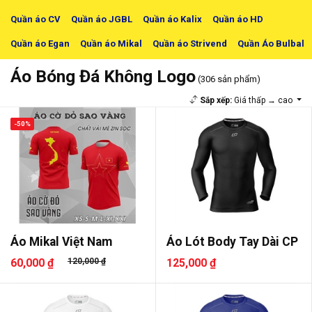
Quần áo CV
Quần áo JGBL
Quần áo Kalix
Quần áo HD
Quần áo Egan
Quần áo Mikal
Quần áo Strivend
Quần Áo Bulbal
Áo Bóng Đá Không Logo
(306 sản phẩm)
Sắp xếp:
Giá thấp → cao
-50%
Áo Mikal Việt Nam
Áo Lót Body Tay Dài CP
60,000 ₫
120,000 ₫
125,000 ₫