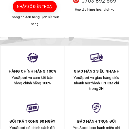
0703 892 559
NHẬP SỐ ĐIỆN THOẠI
Hợp tác hàng hóa, dịch vụ
Thông tin đơn hàng, lịch sử mua
hàng
HÀNG CHÍNH HÃNG 100%
GIAO HÀNG SIÊU NHANH
YouSport.vn cam kết bán
YouSport.vn giao hàng siêu
hàng chính hãng 100%
nhanh nội thành TP.HCM chỉ
trong 2H
ĐỔI TRẢ TRONG 90 NGÀY
BẢO HÀNH TRỌN ĐỜI
YouSport có chính sách đổi
YouSport bảo hành miễn phí