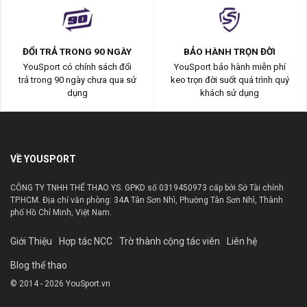
ĐỔI TRẢ TRONG 90 NGÀY
BẢO HÀNH TRỌN ĐỜI
YouSport có chính sách đổi
YouSport bảo hành miễn phí
trả trong 90 ngày chưa qua sử
keo trọn đời suốt quá trình quý
dụng
khách sử dụng
VỀ YOUSPORT
CÔNG TY TNHH THỂ THAO YS. GPKD số 0319450973 cấp bởi Sở Tài chính
TP.HCM. Địa chỉ văn phòng: 34A Tân Sơn Nhì, Phường Tân Sơn Nhì, Thành
phố Hồ Chí Minh, Việt Nam.
Giới Thiệu
Hợp tác NCC
Trờ thành cộng tác viên
Liên hệ
Blog thể thao
© 2014 - 2026 YouSport.vn