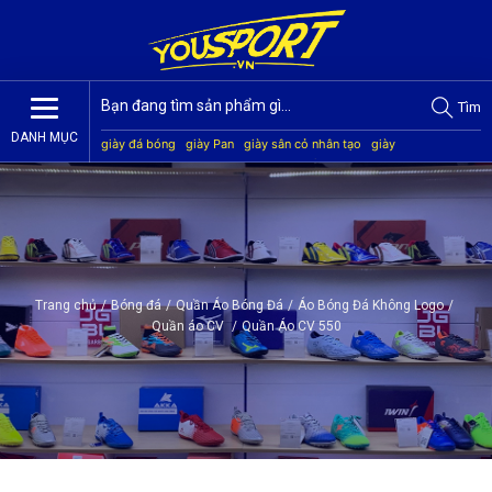
Tìm
DANH MỤC
giày đá bóng
giày Pan
giày sân cỏ nhân tạo
giày
Jogarbola
giày Mitre
giày Akka
quần áo bóng đá
giày
Kamito
Trang chủ
/
Bóng đá
/
Quần Áo Bóng Đá
/
Áo Bóng Đá Không Logo
/
Quần áo CV
/
Quần Áo CV 550