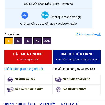
Gọi tư vấn chọn Mẫu - Size - In tên số
(chát qua mạng xã hội)
Chát tư vấn trực tuyến qua Facebook/Zalo
Chọn size:
Cách chọn size
S
M
L
XL
XXL
ĐẶT MUA ONLINE
ĐỊA CHỈ CỬA HÀNG
Giao hàng tận nơi
Xem cửa hàng còn hàng & địa chỉ
Chính sách giao hàng chi tiết
Tư vấn mua hàng
0703 892 559
CHÍNH HÃNG 100%
GIAO HÀNG TOÀN QUỐC
ĐỔI TRẢ TRONG 90 NGÀY
BẢO HÀNH TRỌN ĐỜI
VIDEO / HÌNH ẢNH
CHI TIẾT
ĐÁNH GIÁ