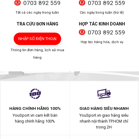
0703 892 559
0703 892 559
Tất cả các ngày trong tuần
Các ngày trong tuần (trừ lễ)
TRA CỨU ĐƠN HÀNG
HỢP TÁC KINH DOANH
0703 892 559
NHẬP SỐ ĐIỆN THOẠI
Hợp tác hàng hóa, dịch vụ
Thông tin đơn hàng, lịch sử mua
hàng
HÀNG CHÍNH HÃNG 100%
GIAO HÀNG SIÊU NHANH
YouSport.vn cam kết bán
YouSport.vn giao hàng siêu
hàng chính hãng 100%
nhanh nội thành TP.HCM chỉ
trong 2H