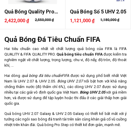
Quả Bóng Quality Pro
Quả Bóng Số 5 UHV 2.05
UHV 2.0..
2,422,000 ₫
2,550,000 ₫
1,121,000 ₫
1,180,000 ₫
Quả Bóng Đá Tiêu Chuẩn FIFA
Hai tiêu chuẩn cao nhất về chất lượng quả bóng của FIFA là FIFA
QUALITY & FIFA QUALITY PRO.
Quả bóng tiêu chuẩn FIFA
được kiểm tra
nghiêm ngặt về chất lượng, trọng lượng, chu vi, độ nẩy, độ tròn, độ thoát
khí, …
Hai dòng
quả bóng đá tiêu chuẩn
FIFA
được sử dụng phổ biết nhất Việt
Nam là UHV 2.07 & UHV 2.05.
Bóng UHV 2.07
nổi bật hơn với khả năng
chống thấm nước (độ thấm chỉ 6%), các dòng UHV 2.07 được sử dụng
nhiều tại các giải vô định quốc gia Việt Nam.
Bóng UHV 2.05
với giá mềm
hơn, và được sử dụng để tập luyện hoặc thi đấu ở các giải thấp hơn giải
quốc gia.
Quả bóng UHV 2.07 Galaxy & UHV 2.05 Galaxy có thiết kế bắt mắt với ý
tưởng các ngôi sao bóng đá tranh tài trên sân cùng khán giả cổ vũ cuồng
nhiệt trên khán đài. Quả bóng Pro Step có thiết kế đơn giản, mạnh mẽ.