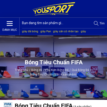
Tìm
DANH MỤC
giày đá bóng
giày Pan
giày sân cỏ nhân tạo
giày
Jogarbola
giày Mitre
giày Akka
quần áo bóng đá
giày
Kamito
Bóng Tiêu Chuẩn FIFA
Trang chủ
/
Bóng đá
/
Phụ Kiện Bóng Đá
/
Quả Bóng Đá
/
Bóng Tiêu Chuẩn FIFA (4 sản phẩm)
Bóng Tiêu Chuẩn FIFA
(4 sản phẩm)