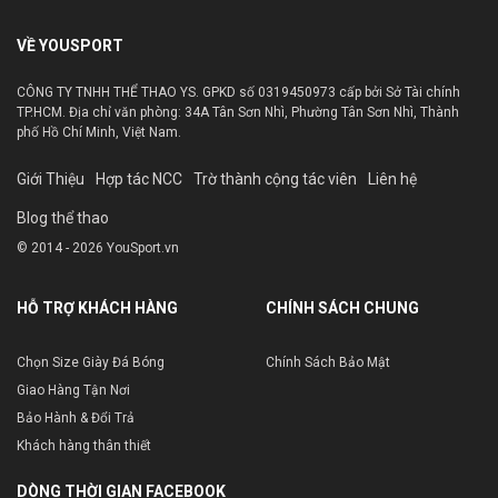
VỀ YOUSPORT
CÔNG TY TNHH THỂ THAO YS. GPKD số 0319450973 cấp bởi Sở Tài chính
TP.HCM. Địa chỉ văn phòng: 34A Tân Sơn Nhì, Phường Tân Sơn Nhì, Thành
phố Hồ Chí Minh, Việt Nam.
Giới Thiệu
Hợp tác NCC
Trờ thành cộng tác viên
Liên hệ
Blog thể thao
© 2014 - 2026 YouSport.vn
HỖ TRỢ KHÁCH HÀNG
CHÍNH SÁCH CHUNG
Chọn Size Giày Đá Bóng
Chính Sách Bảo Mật
Giao Hàng Tận Nơi
Bảo Hành & Đổi Trả
Khách hàng thân thiết
DÒNG THỜI GIAN FACEBOOK