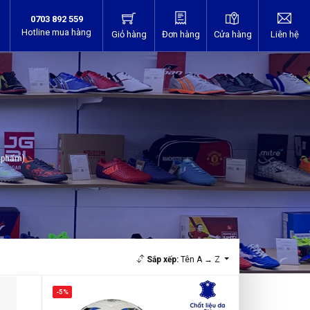
0703 892 559
Hotline mua hàng
Giỏ hàng
Đơn hàng
Cửa hàng
Liên hệ
n phẩm)
Sắp xếp:
Tên A → Z
-5%