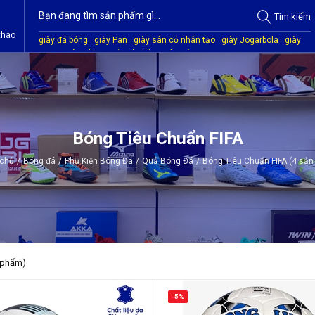
Tìm
kiếm
thao
giày đá bóng
giày Pan
giày sân cỏ nhân tạo
giày Jogarbola
giày
Mitre
giày Akka
quần áo bóng đá
giày Kamito
Bóng Tiêu Chuẩn FIFA
 chủ
/
Bóng đá
/
Phụ Kiện Bóng Đá
/
Quả Bóng Đá
/
Bóng Tiêu Chuẩn FIFA (4 sả
 phẩm)
-5%