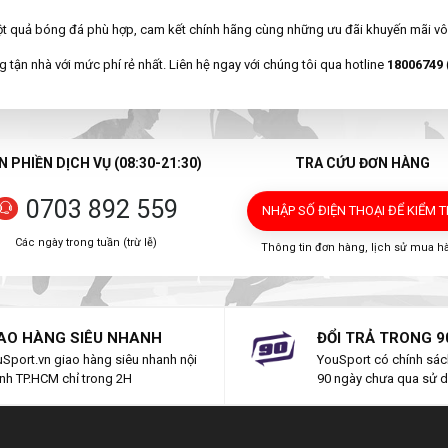
ột quả bóng đá phù hợp, cam kết chính hãng cùng những ưu đãi khuyến mãi v
 tận nhà với mức phí rẻ nhất. Liên hệ ngay với chúng tôi qua hotline
18006749
 PHIỀN DỊCH VỤ (08:30-21:30)
TRA CỨU ĐƠN HÀNG
0703 892 559
NHẬP SỐ ĐIỆN THOẠI
ĐỂ KIỂM 
Các ngày trong tuần (trừ lễ)
Thông tin đơn hàng, lịch sử mua h
AO HÀNG SIÊU NHANH
ĐỔI TRẢ TRONG 9
Sport.vn giao hàng siêu nhanh nội
YouSport có chính sách
nh TP.HCM chỉ trong 2H
90 ngày chưa qua sử 