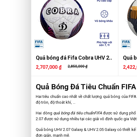
Quả bóng đá Fifa Cobra UHV 2..
Quả b
2,707,000 ₫
2,850,000 ₫
2,422,
Quả Bóng Đá Tiêu Chuẩn FIFA
Hai tiêu chuẩn cao nhất về chất lượng quả bóng của FIF
độ tròn, độ thoát khí, …
Hai dòng
quả bóng đá tiêu chuẩn
FIFA
được sử dụng phổ b
2.07 được sử dụng nhiều tại các giải vô định quốc gia Vi
Quả bóng UHV 2.07 Galaxy & UHV 2.05 Galaxy có thiết kế b
đơn giản, mạnh mẽ.