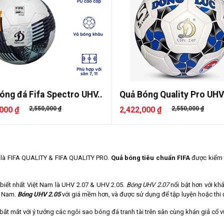
óng đá Fifa Spectro UHV..
Quả Bóng Quality Pro UHV 
000 ₫
2,550,000 ₫
2,422,000 ₫
2,550,000 ₫
A là FIFA QUALITY & FIFA QUALITY PRO.
Quả bóng tiêu chuẩn FIFA
được kiểm t
iết nhất Việt Nam là UHV 2.07 & UHV 2.05.
Bóng UHV 2.07
nổi bật hơn với k
ệt Nam.
Bóng UHV 2.05
với giá mềm hơn, và được sử dụng để tập luyện hoặc thi đ
ắt mắt với ý tưởng các ngôi sao bóng đá tranh tài trên sân cùng khán giả cổ vũ