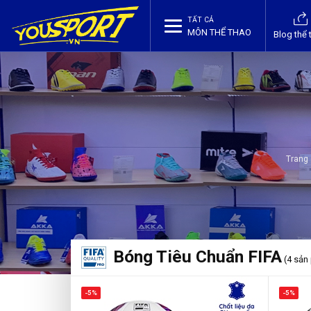
TẤT CẢ
MÔN THỂ THAO
Blog thể 
Trang
Bóng Tiêu Chuẩn FIFA
(4 sản
-5%
-5%