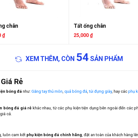
ng chân
Tất ống chân
0 ₫
25,000 ₫
54
XEM THÊM, CÒN
SẢN PHẨM
 Giá Rẻ
iện bóng đá
như:
Găng tay thủ môn
,
quả bóng đá
,
túi đựng giày
, hay các
phụ k
n bóng đá giá rẻ
khác nhau, từ các phụ kiện tiện dụng bên ngoài đến các p
giá cả.
g, luôn cam kết
phụ kiện bóng đá chính hãng
, đặt an toàn của khách hàng lê