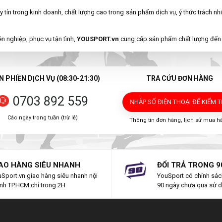
uy tín trong kinh doanh, chất lượng cao trong sản phẩm dịch vụ, ý thức trách nh
n nghiệp, phục vụ tận tình,
YOUSPORT.vn
cung cấp sản phẩm chất lượng đến 
 PHIỀN DỊCH VỤ (08:30-21:30)
TRA CỨU ĐƠN HÀNG
0703 892 559
NHẬP SỐ ĐIỆN THOẠI
ĐỂ KIỂM 
Các ngày trong tuần (trừ lễ)
Thông tin đơn hàng, lịch sử mua h
AO HÀNG SIÊU NHANH
ĐỔI TRẢ TRONG 9
Sport.vn giao hàng siêu nhanh nội
YouSport có chính sách
nh TP.HCM chỉ trong 2H
90 ngày chưa qua sử 