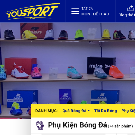
TẤT CẢ
MÔN THỂ THAO
Blog thể 
DANH MỤC:
Quả Bóng Đá
Tất Đá Bóng
Phụ Ki
Phụ Kiện Bóng Đá
(74 sản phẩm)