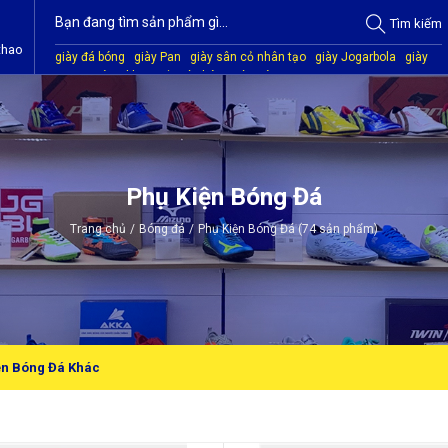
Tìm
kiếm
thao
giày đá bóng
giày Pan
giày sân cỏ nhân tạo
giày Jogarbola
giày
Mitre
giày Akka
quần áo bóng đá
giày Kamito
Phụ Kiện Bóng Đá
Trang chủ
/
Bóng đá
/
Phụ Kiện Bóng Đá (74 sản phẩm)
ện Bóng Đá Khác