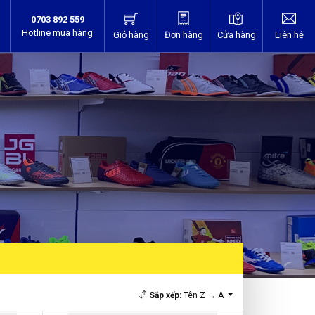
0703 892 559
Hotline mua hàng
Giỏ hàng
Đơn hàng
Cửa hàng
Liên hệ
Sắp xếp:
Tên Z → A