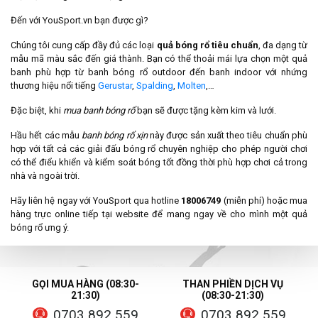
Đến với YouSport.vn bạn được gì?
Chúng tôi cung cấp đầy đủ các loại
quả bóng rổ tiêu chuẩn
, đa dạng từ
mẫu mã màu sắc đến giá thành. Bạn có thể thoải mái lựa chọn một quả
banh phù hợp từ banh bóng rổ outdoor đến banh indoor với nhứng
thương hiệu nổi tiếng
Gerustar
,
Spalding
,
Molten
,…
Đặc biệt, khi
mua banh bóng rổ
bạn sẽ được tặng kèm kim và lưới.
Hầu hết các mẫu
banh bóng rổ xịn
này được sản xuất theo tiêu chuẩn phù
hợp với tất cả các giải đấu bóng rổ chuyên nghiệp cho phép người chơi
có thể điểu khiển và kiểm soát bóng tốt đồng thời phù hợp chơi cả trong
nhà và ngoài trời.
Hãy liên hệ ngay với YouSport qua hotline
18006749
(miễn phí) hoặc mua
hàng trực online tiếp tại website để mang ngay về cho mình một quả
bóng rổ ưng ý.
GỌI MUA HÀNG (08:30-
THAN PHIỀN DỊCH VỤ
21:30)
(08:30-21:30)
0703 892 559
0703 892 559