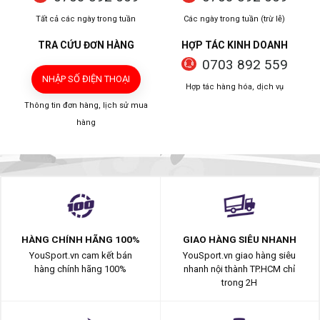
Tất cả các ngày trong tuần
Các ngày trong tuần (trừ lễ)
TRA CỨU ĐƠN HÀNG
HỢP TÁC KINH DOANH
0703 892 559
NHẬP SỐ ĐIỆN THOẠI
Hợp tác hàng hóa, dịch vụ
Thông tin đơn hàng, lịch sử mua
hàng
HÀNG CHÍNH HÃNG 100%
GIAO HÀNG SIÊU NHANH
YouSport.vn cam kết bán
YouSport.vn giao hàng siêu
hàng chính hãng 100%
nhanh nội thành TP.HCM chỉ
trong 2H