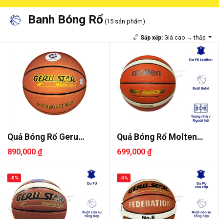
Banh Bóng Rổ
(15 sản phẩm)
Sắp xếp:
Giá cao → thấp
Quả Bóng Rổ Geru
Quả Bóng Rổ Molten
Premier 202..
B7G3200 S..
890,000 ₫
699,000 ₫
-5%
-5%