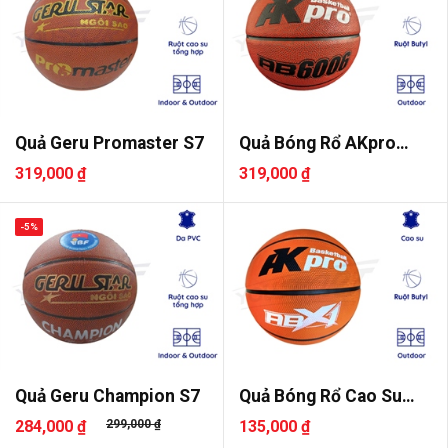
Quả Geru Promaster S7
Quả Bóng Rổ AKpro
AB6006 Số ..
319,000 ₫
319,000 ₫
-5%
Quả Geru Champion S7
Quả Bóng Rổ Cao Su
AKpro ABX..
284,000 ₫
299,000 ₫
135,000 ₫