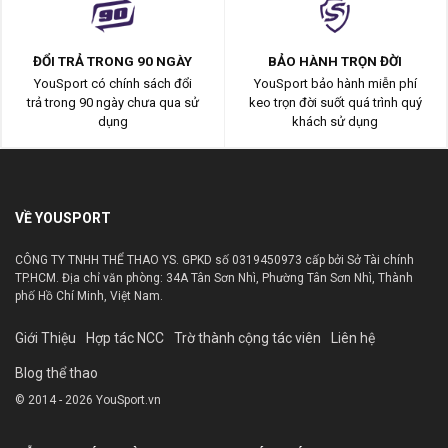
ĐỔI TRẢ TRONG 90 NGÀY
BẢO HÀNH TRỌN ĐỜI
YouSport có chính sách đổi
YouSport bảo hành miễn phí
trả trong 90 ngày chưa qua sử
keo trọn đời suốt quá trình quý
dụng
khách sử dụng
VỀ YOUSPORT
CÔNG TY TNHH THỂ THAO YS. GPKD số 0319450973 cấp bởi Sở Tài chính
TP.HCM. Địa chỉ văn phòng: 34A Tân Sơn Nhì, Phường Tân Sơn Nhì, Thành
phố Hồ Chí Minh, Việt Nam.
Giới Thiệu
Hợp tác NCC
Trờ thành cộng tác viên
Liên hệ
Blog thể thao
© 2014 - 2026 YouSport.vn