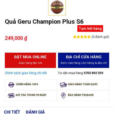
Quả Geru Champion Plus S6
Tạm hết hàng
(0 đánh giá)
249,000 ₫
ĐẶT MUA ONLINE
ĐỊA CHỈ CỬA HÀNG
Giao hàng tận nơi
Xem cửa hàng còn hàng & địa chỉ
Chính sách giao hàng chi tiết
Tư vấn mua hàng
0703 892 559
CHÍNH HÃNG 100%
GIAO HÀNG TOÀN QUỐC
ĐỔI TRẢ TRONG 90 NGÀY
BẢO HÀNH TRỌN ĐỜI
CHI TIẾT
ĐÁNH GIÁ