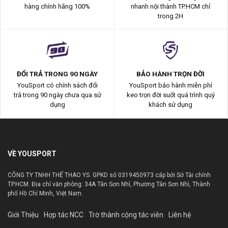
hàng chính hãng 100%
nhanh nội thành TP.HCM chỉ
trong 2H
ĐỔI TRẢ TRONG 90 NGÀY
BẢO HÀNH TRỌN ĐỜI
YouSport có chính sách đổi
YouSport bảo hành miễn phí
trả trong 90 ngày chưa qua sử
keo trọn đời suốt quá trình quý
dụng
khách sử dụng
VỀ YOUSPORT
CÔNG TY TNHH THỂ THAO YS. GPKD số 0319450973 cấp bởi Sở Tài chính
TP.HCM. Địa chỉ văn phòng: 34A Tân Sơn Nhì, Phường Tân Sơn Nhì, Thành
phố Hồ Chí Minh, Việt Nam.
Giới Thiệu
Hợp tác NCC
Trờ thành cộng tác viên
Liên hệ