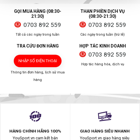
GỌI MUA HÀNG (08:30-
THAN PHIỀN DỊCH VỤ
21:30)
(08:30-21:30)
0703 892 559
0703 892 559
Tất cả các ngày trong tuần
Các ngày trong tuần (trừ lễ)
TRA CỨU ĐƠN HÀNG
HỢP TÁC KINH DOANH
0703 892 559
NHẬP SỐ ĐIỆN THOẠI
Hợp tác hàng hóa, dịch vụ
Thông tin đơn hàng, lịch sử mua
hàng
HÀNG CHÍNH HÃNG 100%
GIAO HÀNG SIÊU NHANH
YouSport.vn cam kết bán
YouSport.vn giao hàng siêu