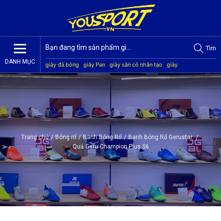
Tìm
DANH MỤC
giày đá bóng
giày Pan
giày sân cỏ nhân tạo
giày
Jogarbola
giày Mitre
giày Akka
quần áo bóng đá
giày
Kamito
Trang chủ
/
Bóng rổ
/
Banh Bóng Rổ
/
Banh Bóng Rổ Gerustar
/
Quả Geru Champion Plus S6