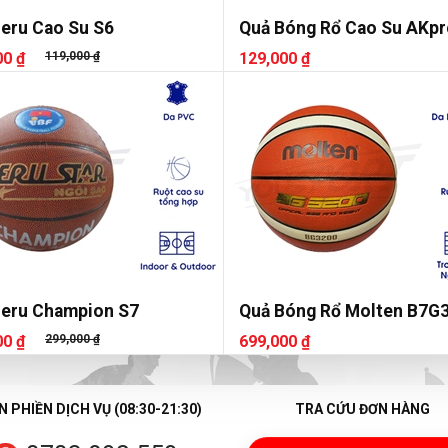
eru Cao Su S6
Quả Bóng Rổ Cao Su AKp
Số 6
00 ₫
119,000 ₫
129,000 ₫
Geru Champion S7
Quả Bóng Rổ Molten B7G
7
00 ₫
299,000 ₫
699,000 ₫
 PHIỀN DỊCH VỤ (08:30-21:30)
TRA CỨU ĐƠN HÀNG