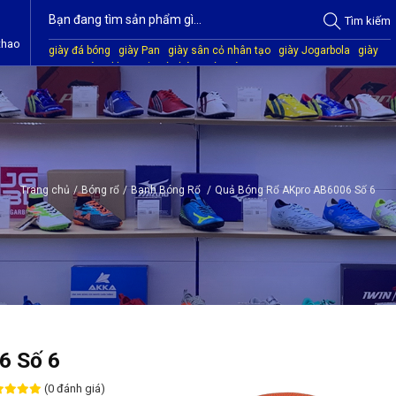
Tìm
kiếm
thao
giày đá bóng
giày Pan
giày sân cỏ nhân tạo
giày Jogarbola
giày
Mitre
giày Akka
quần áo bóng đá
giày Kamito
Trang chủ
/
Bóng rổ
/
Banh Bóng Rổ
/
Quả Bóng Rổ AKpro AB6006 Số 6
6 Số 6
(0 đánh giá)