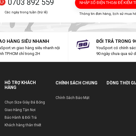
0703 892 559
NHẬP SỐ ĐIỆN THOẠI
ĐỂ KIỂM 
Các ngày trong tuần (trừ lễ)
Thông tin đơn hàng, lịch sử mua h
AO HÀNG SIÊU NHANH
ĐỔI TRẢ TRONG 9
Sport.vn giao hàng siêu nhanh nội
YouSport có chính sách
nh TP.HCM chỉ trong 2H
90 ngày chưa qua sử 
HỖ TRỢ KHÁCH
CHÍNH SÁCH CHUNG
DÒNG THỜI G
HÀNG
Chính Sách Bảo Mật
Chọn Size Giày Đá Bóng
Giao Hàng Tận Nơi
Bảo Hành & Đổi Trả
Khách hàng thân thiết