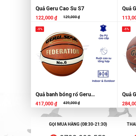
Quả Geru Cao Su S7
Quả G
122,000 ₫
129,000 ₫
113,0
-5%
-5%
Quả banh bóng rổ Geru
Quả 
Federation S6
417,000 ₫
439,000 ₫
284,0
GỌI MUA HÀNG (08:30-21:30)
THAN