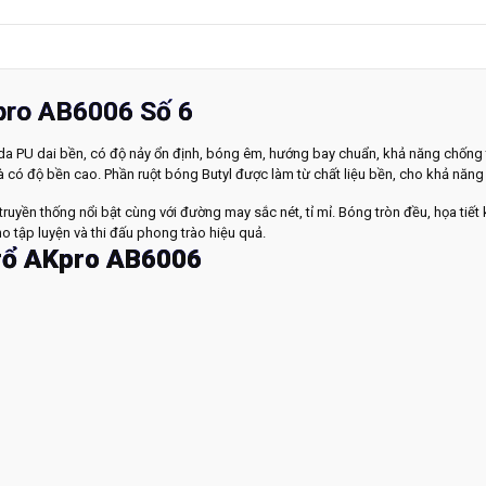
pro AB6006 Số 6
 da PU dai bền, có độ nảy ổn định, bóng êm, hướng bay chuẩn, khả năng chống 
 có độ bền cao. Phần ruột bóng Butyl được làm từ chất liệu bền, cho khả năng g
uyền thống nổi bật cùng với đường may sắc nét, tỉ mỉ. Bóng tròn đều, họa tiế
o tập luyện và thi đấu phong trào hiệu quả.
rổ AKpro AB6006