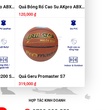
ro ABX1
Quả Bóng Rổ Cao Su AKpro ABX1
Số 5
120,000 ₫
3200 Số
Quả Geru Promaster S7
319,000 ₫
HỢP TÁC KINH DOANH