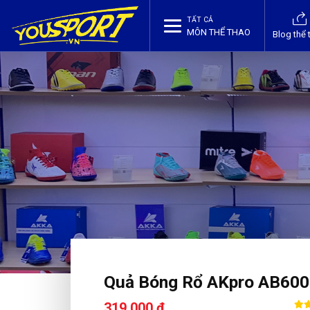
TẤT CẢ
MÔN THỂ THAO
Blog thể 
Quả Bóng Rổ AKpro AB600
319,000 ₫