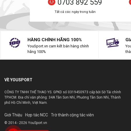
0703 892 559
Tất cả các ngày trong tuần
HÀNG CHÍNH HÃNG 100%
GI
YouSport.vn cam kết bán hàng chính
You
hãng 100%
thà
VỀ YOUSPORT
CÔNG TY TNHH THỂ THAO YS. GPKD số 0319450973 cấp bởi Sở Tài chính
TP.HCM. Địa chỉ văn phòng: 34A Tân Sơn Nhì, Phường Tân Sơn Nhì, Thành
phố Hồ Chí Minh, Việt Nam.
Giới Thiệu
Hợp tác NCC
Trờ thành cộng tác viên
© 2014 - 2026 YouSport.vn