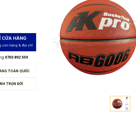
Ỉ CỬA HÀNG
 còn hàng & địa chỉ
àng
0703 892 559
ÀNG TOÀN QUỐC
NH TRỌN ĐỜI