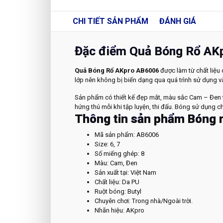
CHI TIẾT
SẢN PHẨM
ĐÁNH GIÁ
Đặc điểm Quả Bóng Rổ AK
Quả Bóng Rổ AKpro AB6006
được làm từ chất liệu
lớp nên không bị biến dạng qua quá trình sử dụng và
Sản phẩm có thiết kế đẹp mắt, màu sắc Cam – Đen tr
hứng thú mỗi khi tập luyện, thi đấu. Bóng sử dụng ch
Thông tin sản phẩm Bóng 
Mã sản phẩm: AB6006
Size: 6, 7
Số miếng ghép: 8
Màu: Cam, Đen
Sản xuất tại: Việt Nam
Chất liệu: Da PU
Ruột bóng: Butyl
Chuyên chơi: Trong nhà/Ngoài trời.
Nhãn hiệu: AKpro