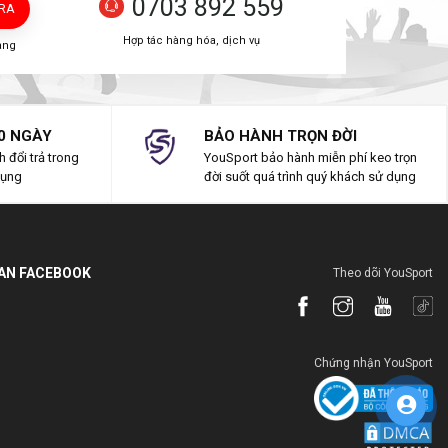
0703 892 559
TRA
Hợp tác hàng hóa, dịch vụ
àng
0 NGÀY
BẢO HÀNH TRỌN ĐỜI
 đổi trả trong
YouSport bảo hành miễn phí keo trọn
dụng
đời suốt quá trình quý khách sử dụng
IAN FACEBOOK
Theo dõi YouSport
Chứng nhận YouSport