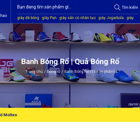
Tìm
kiếm
thao
giày đá bóng
giày Pan
giày sân cỏ nhân tạo
giày Jogarbola
giày
Mitre
giày Akka
quần áo bóng đá
giày Kamito
Banh Bóng Rổ | Quả Bóng Rổ
Trang chủ
/
Bóng rổ
/
Banh Bóng Rổ (15 sản phẩm)
ổ Molten