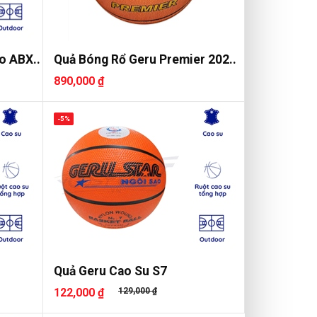
o ABX..
Quả Bóng Rổ Geru Premier 202..
890,000 ₫
-5%
Quả Geru Cao Su S7
122,000 ₫
129,000 ₫