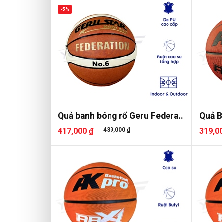
-5%
Quả banh bóng rổ Geru Federa..
Quả B
417,000 ₫
439,000 ₫
319,0