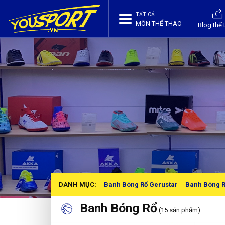
TẤT CẢ
MÔN THỂ THAO
Blog thể 
DANH MỤC:
Banh Bóng Rổ Gerustar
Banh Bóng R
Banh Bóng Rổ
(15 sản phẩm)