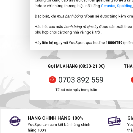
Chúng tôi cung cấp đầy đủ các loại
quả bóng rổ tiêu ch
indoor với nhứng thương hiệu nổi tiếng
Gerustar
,
Spalding
Đặc biệt, khi
mua banh bóng rổ
bạn sẽ được tặng kèm kim 
Hầu hết các mẫu
banh bóng rổ xịn
này được sản xuất theo 
phù hợp chơi cả trong nhà và ngoài trời.
Hãy liên hệ ngay với YouSport qua hotline
18006749
(miễn 
GỌI MUA HÀNG (08:30-21:30)
THAN
0703 892 559
Tất cả các ngày trong tuần
HÀNG CHÍNH HÃNG 100%
GI
YouSport.vn cam kết bán hàng chính
You
hãng 100%
thà