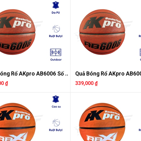
óng Rổ AKpro AB6006 Số ..
Quả Bóng Rổ AKpro AB600
00 ₫
339,000 ₫