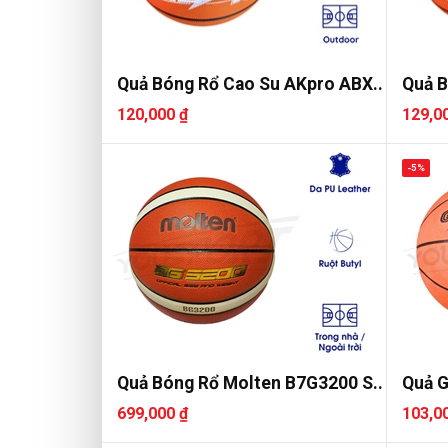
Quả Bóng Rổ Cao Su AKpro ABX..
Quả B
120,000 ₫
129,0
-5%
Quả Bóng Rổ Molten B7G3200 S..
Quả G
699,000 ₫
103,0