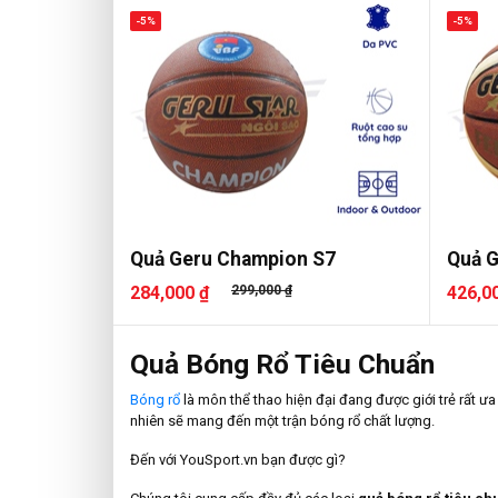
-5%
-5%
Quả Geru Champion S7
Quả G
284,000 ₫
299,000 ₫
426,0
Quả Bóng Rổ Tiêu Chuẩn
Bóng rổ
là môn thể thao hiện đại đang được giới trẻ rất ư
nhiên sẽ mang đến một trận bóng rổ chất lượng.
Đến với YouSport.vn bạn được gì?