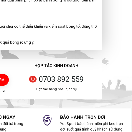
n một quả banh phù hợp từ banh bóng rổ outdoor đến banh
ời chơi có thể điểu khiển và kiểm soát bóng tốt đồng thời
t quả bóng rổ ưng ý.
HỢP TÁC KINH DOANH
0703 892 559
TRA
Hợp tác hàng hóa, dịch vụ
àng
0 NGÀY
BẢO HÀNH TRỌN ĐỜI
 đổi trả trong
YouSport bảo hành miễn phí keo trọn
dụng
đời suốt quá trình quý khách sử dụng