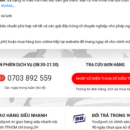
uẩn
, đa dạng từ mẫu mã màu sắc đến giá thành. Bạn có thể thoải mái lựa chọ
,
Molten
,…
và lưới.
tiêu chuẩn phù hợp với tất cả các giải đấu bóng rổ chuyên nghiệp cho phép ngư
phí) hoặc mua hàng trực online tiếp tại website để mang ngay về cho mình mộ
 PHIỀN DỊCH VỤ (08:30-21:30)
TRA CỨU ĐƠN HÀNG
0703 892 559
NHẬP SỐ ĐIỆN THOẠI
ĐỂ KIỂM 
Các ngày trong tuần (trừ lễ)
Thông tin đơn hàng, lịch sử mua h
AO HÀNG SIÊU NHANH
ĐỔI TRẢ TRONG 9
Sport.vn giao hàng siêu nhanh nội
YouSport có chính sách
nh TP.HCM chỉ trong 2H
90 ngày chưa qua sử 