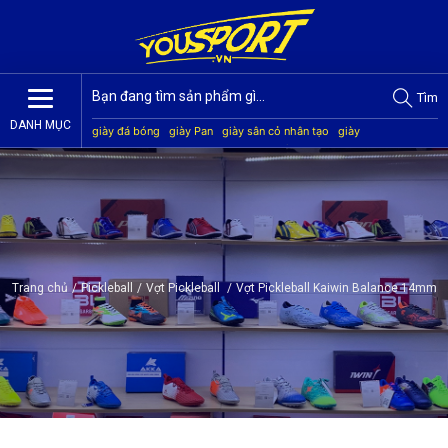
Tìm
DANH MỤC
giày đá bóng
giày Pan
giày sân cỏ nhân tạo
giày
Jogarbola
giày Mitre
giày Akka
quần áo bóng đá
giày
Kamito
Trang chủ
/
Pickleball
/
Vợt Pickleball
/
Vợt Pickleball Kaiwin Balance 14mm