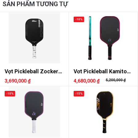
SẢN PHẨM TƯƠNG TỰ
-10%
Vợt Pickleball Zocker
Vơt Pickleball Kamito
Power One
Alpha-X
3,690,000 ₫
4,680,000 ₫
5,200,000 ₫
-10%
-15%