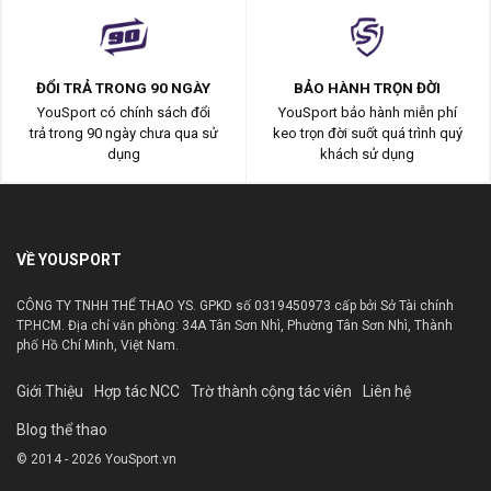
ĐỔI TRẢ TRONG 90 NGÀY
BẢO HÀNH TRỌN ĐỜI
YouSport có chính sách đổi
YouSport bảo hành miễn phí
trả trong 90 ngày chưa qua sử
keo trọn đời suốt quá trình quý
dụng
khách sử dụng
VỀ YOUSPORT
CÔNG TY TNHH THỂ THAO YS. GPKD số 0319450973 cấp bởi Sở Tài chính
TP.HCM. Địa chỉ văn phòng: 34A Tân Sơn Nhì, Phường Tân Sơn Nhì, Thành
phố Hồ Chí Minh, Việt Nam.
Giới Thiệu
Hợp tác NCC
Trờ thành cộng tác viên
Liên hệ
Blog thể thao
© 2014 - 2026 YouSport.vn