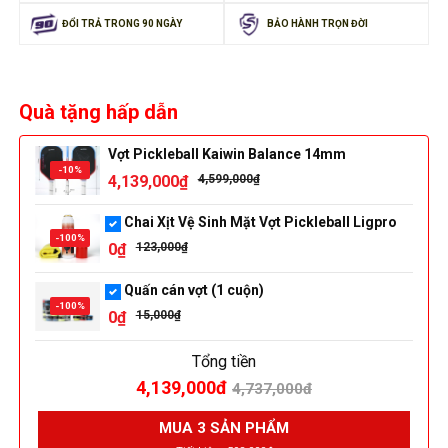
ĐỔI TRẢ TRONG 90 NGÀY
BẢO HÀNH TRỌN ĐỜI
Quà tặng hấp dẫn
Vợt Pickleball Kaiwin Balance 14mm
-10%
4,139,000₫
4,599,000₫
Chai Xịt Vệ Sinh Mặt Vợt Pickleball Ligpro
-100%
0₫
123,000₫
Quấn cán vợt (1 cuộn)
-100%
0₫
15,000₫
Tổng tiền
4,139,000đ
4,737,000đ
MUA 3 SẢN PHẨM