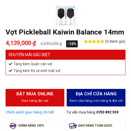
Vợt Pickleball Kaiwin Balance 14mm
(0 đánh giá)
4,139,000 ₫
4,599,000 ₫
-10%
KHUYẾN MÃI ĐẶC BIỆT
Tặng kèm Quấn cán vợt
Tặng kèm Xịt vệ sinh mặt vợt
ĐẶT MUA ONLINE
ĐỊA CHỈ CỬA HÀNG
Giao hàng tận nơi
Xem cửa hàng còn hàng & địa chỉ
Chính sách giao hàng chi tiết
Tư vấn mua hàng
0703 892 559
CHÍNH HÃNG 100%
GIAO HÀNG TOÀN QUỐC