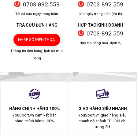
0703 892 559
0703 892 559
Tất cả các ngày trong tuần
Các ngày trong tuần (trừ lễ)
TRA CỨU ĐƠN HÀNG
HỢP TÁC KINH DOANH
0703 892 559
NHẬP SỐ ĐIỆN THOẠI
Hợp tác hàng hóa, dịch vụ
Thông tin đơn hàng, lịch sử mua
hàng
HÀNG CHÍNH HÃNG 100%
GIAO HÀNG SIÊU NHANH
YouSport.vn cam kết bán
YouSport.vn giao hàng siêu
hàng chính hãng 100%
nhanh nội thành TP.HCM chỉ
trong 2H