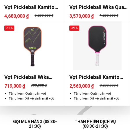
Vợt Pickleball Kamito
Vợt Pickleball Wika Quang
Alpha-X Her Power
Dương AIR
4,680,000 ₫
5,200,000 ₫
3,570,000 ₫
4,200,000 ₫
-10%
-20%
Vợt Pickleball Wika
Vợt Pickleball Kamito
Dream
Omega
719,000 ₫
799,000 ₫
2,560,000 ₫
3,200,000 ₫
Tặng kèm Quấn cán vợt
Tặng kèm Quấn cán vợt
Tặng kèm Xịt vệ sinh mặt vợt
Tặng kèm Xịt vệ sinh mặt vợt
GỌI MUA HÀNG (08:30-
THAN PHIỀN DỊCH VỤ
21:30)
(08:30-21:30)