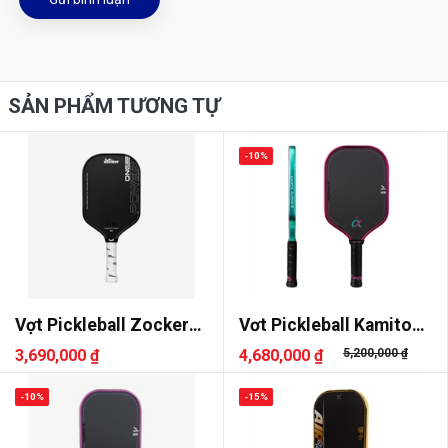
SẢN PHẨM TƯƠNG TỰ
-10%
Vợt Pickleball Zocker
Vơt Pickleball Kamito
Power One
Alpha-X
3,690,000 ₫
4,680,000 ₫
5,200,000 ₫
-10%
-15%