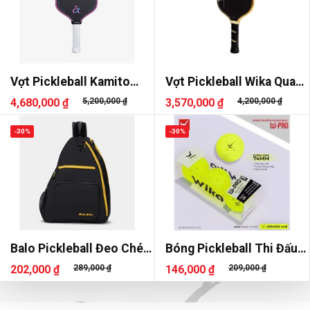
Vợt Pickleball Kamito
Vợt Pickleball Wika Quang
Alpha-X Her Power
Dương AIR
4,680,000 ₫
5,200,000 ₫
3,570,000 ₫
4,200,000 ₫
-30%
-30%
Balo Pickleball Đeo Chéo
Bóng Pickleball Thi Đấu
Bulbal Nova Pro
Wika PRO (Hộp 3 quả)
202,000 ₫
289,000 ₫
146,000 ₫
209,000 ₫