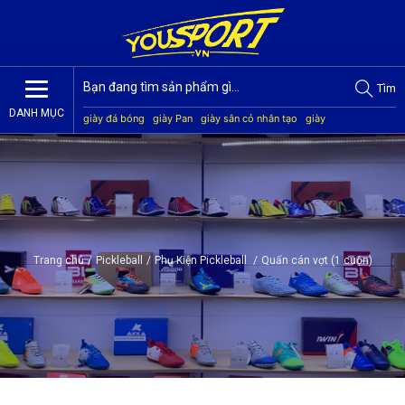
Tìm
DANH MỤC
giày đá bóng
giày Pan
giày sân cỏ nhân tạo
giày
Jogarbola
giày Mitre
giày Akka
quần áo bóng đá
giày
Kamito
Trang chủ
/
Pickleball
/
Phụ Kiện Pickleball
/
Quấn cán vợt (1 cuộn)