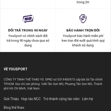
trong 2H
ĐỔI TRẢ TRONG 90 NGÀY
BẢO HÀNH TRỌN ĐỜI
YouSport có chính sách đổi
YouSport bảo hành miễn phí
trả trong 90 ngày chưa qua sử
keo trọn đời suốt quá trình quý
dụng
khách sử dụng
VỀ YOUSPORT
CÔNG TY TNHH THỂ THAO YS. GPKD số 0319450973 cấp bởi Sở Tài chính
TP.HCM. Địa chỉ văn phòng: 34A Tân Sơn Nhì, Phường Tân Sơn Nhì, Thành
phố Hồ Chí Minh, Việt Nam.
Giới Thiệu
Hợp tác NCC
Trờ thành cộng tác viên
Liên hệ
Blog thể thao