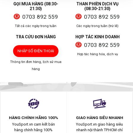
GỌI MUA HÀNG (08:30-
THAN PHIỀN DỊCH VỤ
21:30)
(08:30-21:30)
0703 892 559
0703 892 559
Tất cả các ngày trong tuần
Các ngày trong tuần (trừ lễ)
TRA CỨU ĐƠN HÀNG
HỢP TÁC KINH DOANH
0703 892 559
NHẬP SỐ ĐIỆN THOẠI
Hợp tác hàng hóa, dịch vụ
Thông tin đơn hàng, lịch sử mua
hàng
HÀNG CHÍNH HÃNG 100%
GIAO HÀNG SIÊU NHANH
YouSport.vn cam kết bán
YouSport.vn giao hàng siêu
hàng chính hãng 100%
nhanh nội thành TP.HCM chỉ