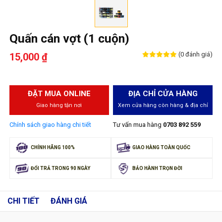
Quấn cán vợt (1 cuộn)
(0 đánh giá)
15,000 ₫
ĐẶT MUA ONLINE
ĐỊA CHỈ CỬA HÀNG
Giao hàng tận nơi
Xem cửa hàng còn hàng & địa chỉ
Chính sách giao hàng chi tiết
Tư vấn mua hàng
0703 892 559
CHÍNH HÃNG 100%
GIAO HÀNG TOÀN QUỐC
ĐỔI TRẢ TRONG 90 NGÀY
BẢO HÀNH TRỌN ĐỜI
CHI TIẾT
ĐÁNH GIÁ