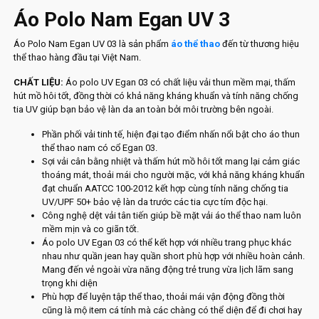
Áo Polo Nam Egan UV 3
Áo Polo Nam Egan UV 03 là sản phẩm
áo thể thao
đến từ thương hiệu
thể thao hàng đầu tại Việt Nam.
CHẤT LIỆU:
Áo polo UV Egan 03 có chất liệu vải thun mềm mại, thấm
hút mồ hôi tốt, đồng thời có khả năng kháng khuẩn và tính năng chống
tia UV giúp bạn bảo vệ làn da an toàn bởi môi trường bên ngoài.
Phần phối vải tinh tế, hiện đại tạo điểm nhấn nổi bật cho áo thun
thể thao nam có cổ Egan 03.
Sợi vải cân bằng nhiệt và thấm hút mồ hôi tốt mang lại cảm giác
thoáng mát, thoải mái cho người mặc, với khả năng kháng khuẩn
đạt chuẩn AATCC 100-2012 kết hợp cùng tính năng chống tia
UV/UPF 50+ bảo vệ làn da trước các tia cực tím độc hại.
Công nghệ dệt vải tân tiến giúp bề mặt vải áo thể thao nam luôn
mềm mịn và co giãn tốt.
Áo polo UV Egan 03 có thể kết hợp với nhiều trang phục khác
nhau như quần jean hay quần short phù hợp với nhiều hoàn cảnh.
Mang đến vẻ ngoài vừa năng động trẻ trung vừa lịch lãm sang
trọng khi diện
Phù hợp để luyện tập thể thao, thoải mái vận động đồng thời
cũng là mộ item cá tính mà các chàng có thể diện để đi chơi hay