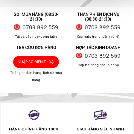
GỌI MUA HÀNG (08:30-
THAN PHIỀN DỊCH VỤ
21:30)
(08:30-21:30)
0703 892 559
0703 892 559
Tất cả các ngày trong tuần
Các ngày trong tuần (trừ lễ)
TRA CỨU ĐƠN HÀNG
HỢP TÁC KINH DOANH
0703 892 559
NHẬP SỐ ĐIỆN THOẠI
Hợp tác hàng hóa, dịch vụ
Thông tin đơn hàng, lịch sử mua
hàng
HÀNG CHÍNH HÃNG 100%
GIAO HÀNG SIÊU NHANH