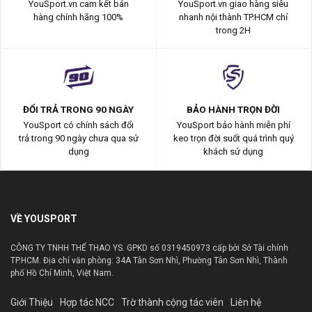
YouSport.vn cam kết bán
YouSport.vn giao hàng siêu
hàng chính hãng 100%
nhanh nội thành TP.HCM chỉ
trong 2H
ĐỔI TRẢ TRONG 90 NGÀY
BẢO HÀNH TRỌN ĐỜI
YouSport có chính sách đổi
YouSport bảo hành miễn phí
trả trong 90 ngày chưa qua sử
keo trọn đời suốt quá trình quý
dụng
khách sử dụng
VỀ YOUSPORT
CÔNG TY TNHH THỂ THAO YS. GPKD số 0319450973 cấp bởi Sở Tài chính
TP.HCM. Địa chỉ văn phòng: 34A Tân Sơn Nhì, Phường Tân Sơn Nhì, Thành
phố Hồ Chí Minh, Việt Nam.
Giới Thiệu
Hợp tác NCC
Trờ thành cộng tác viên
Liên hệ