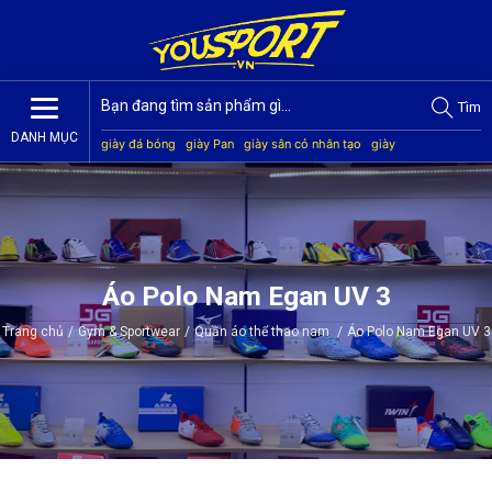
Tìm
DANH MỤC
giày đá bóng
giày Pan
giày sân cỏ nhân tạo
giày
Jogarbola
giày Mitre
giày Akka
quần áo bóng đá
giày
Kamito
Áo Polo Nam Egan UV 3
Trang chủ
/
Gym & Sportwear
/
Quần áo thể thao nam
/
Áo Polo Nam Egan UV 3