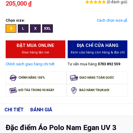
(0 đánh giá)
205,000 ₫
Chọn size:
Cách chọn size
S
L
X
XXL
ĐẶT MUA ONLINE
ĐỊA CHỈ CỬA HÀNG
Giao hàng tận nơi
Xem cửa hàng còn hàng & địa chỉ
Chính sách giao hàng chi tiết
Tư vấn mua hàng
0703 892 559
CHÍNH HÃNG 100%
GIAO HÀNG TOÀN QUỐC
ĐỔI TRẢ TRONG 90 NGÀY
BẢO HÀNH TRỌN ĐỜI
CHI TIẾT
ĐÁNH GIÁ
Đặc điểm Áo Polo Nam Egan UV 3