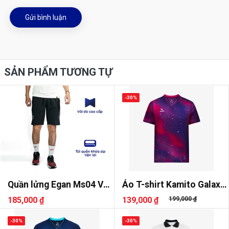
Gửi bình luận
SẢN PHẨM TƯƠNG TỰ
-30%
Quần lửng Egan Ms04 Vải
Áo T-shirt Kamito Galaxy
dù
2
185,000 ₫
139,000 ₫
199,000 ₫
-30%
-30%