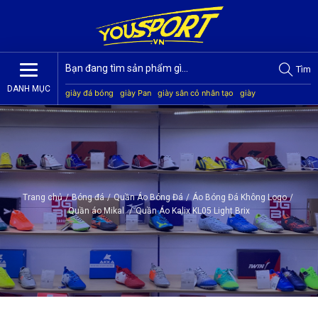
Tìm
DANH MỤC
giày đá bóng
giày Pan
giày sân cỏ nhân tạo
giày
Jogarbola
giày Mitre
giày Akka
quần áo bóng đá
giày
Kamito
Trang chủ
/
Bóng đá
/
Quần Áo Bóng Đá
/
Áo Bóng Đá Không Logo
/
Quần áo Mikal
/
Quần Áo Kalix KL05 Light Brix