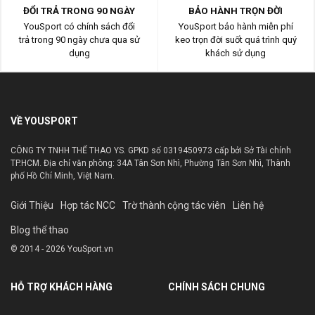
ĐỔI TRẢ TRONG 90 NGÀY
BẢO HÀNH TRỌN ĐỜI
YouSport có chính sách đổi
YouSport bảo hành miễn phí
trả trong 90 ngày chưa qua sử
keo trọn đời suốt quá trình quý
dụng
khách sử dụng
VỀ YOUSPORT
CÔNG TY TNHH THỂ THAO YS. GPKD số 0319450973 cấp bởi Sở Tài chính
TP.HCM. Địa chỉ văn phòng: 34A Tân Sơn Nhì, Phường Tân Sơn Nhì, Thành
phố Hồ Chí Minh, Việt Nam.
Giới Thiệu
Hợp tác NCC
Trờ thành cộng tác viên
Liên hệ
Blog thể thao
© 2014 - 2026 YouSport.vn
HỖ TRỢ KHÁCH HÀNG
CHÍNH SÁCH CHUNG