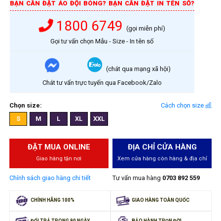
BẠN CẦN ĐẶT ÁO ĐỘI BÓNG? BẠN CẦN ĐẶT IN TÊN SỐ?
1800 6749
(gọi miễn phí)
Gọi tư vấn chọn Mẫu - Size - In tên số
(chát qua mạng xã hội)
Chát tư vấn trực tuyến qua Facebook/Zalo
Chọn size:
Cách chọn size
S
M
L
XL
XXL
ĐẶT MUA ONLINE
ĐỊA CHỈ CỬA HÀNG
Giao hàng tận nơi
Xem cửa hàng còn hàng & địa chỉ
Chính sách giao hàng chi tiết
Tư vấn mua hàng
0703 892 559
CHÍNH HÃNG 100%
GIAO HÀNG TOÀN QUỐC
ĐỔI TRẢ TRONG 90 NGÀY
BẢO HÀNH TRỌN ĐỜI