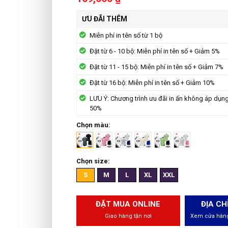
ƯU ĐÃI THÊM
Miễn phí in tên số từ 1 bộ
Đặt từ 6 - 10 bộ: Miễn phí in tên số + Giảm 5%
Đặt từ 11 - 15 bộ: Miễn phí in tên số + Giảm 7%
Đặt từ 16 bộ: Miễn phí in tên số + Giảm 10%
LƯU Ý: Chương trình ưu đãi in ấn không áp dụn
50%
Chọn màu:
Chọn size:
S
M
L
XL
XXL
ĐẶT MUA ONLINE
ĐỊA CH
Giao hàng tận nơi
Xem cửa hàng