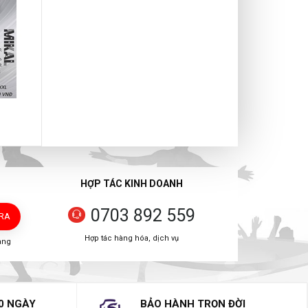
HỢP TÁC KINH DOANH
0703 892 559
TRA
Hợp tác hàng hóa, dịch vụ
àng
0 NGÀY
BẢO HÀNH TRỌN ĐỜI