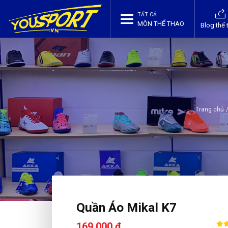
TẤT CẢ
MÔN THỂ THAO
Blog thể 
Trang chủ
Quần Áo Mikal K7
169,000 ₫