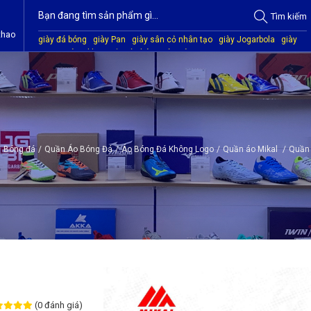
Tìm
kiếm
thao
giày đá bóng
giày Pan
giày sân cỏ nhân tạo
giày Jogarbola
giày
Mitre
giày Akka
quần áo bóng đá
giày Kamito
/
Bóng đá
/
Quần Áo Bóng Đá
/
Áo Bóng Đá Không Logo
/
Quần áo Mikal
/
Quần 
(0 đánh giá)