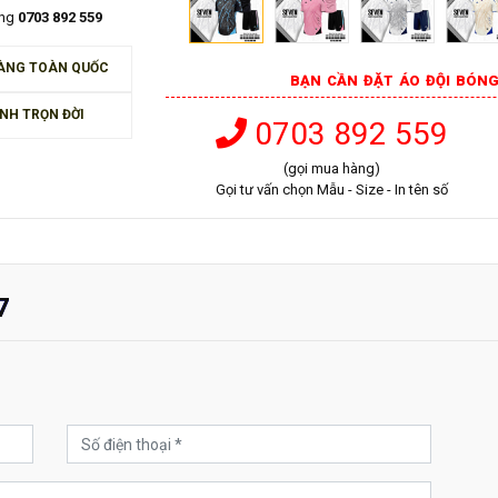
àng
0703 892 559
ÀNG TOÀN QUỐC
BẠN CẦN ĐẶT ÁO ĐỘI BÓNG
NH TRỌN ĐỜI
0703 892 559
(gọi mua hàng)
Gọi tư vấn chọn Mẫu - Size - In tên số
7