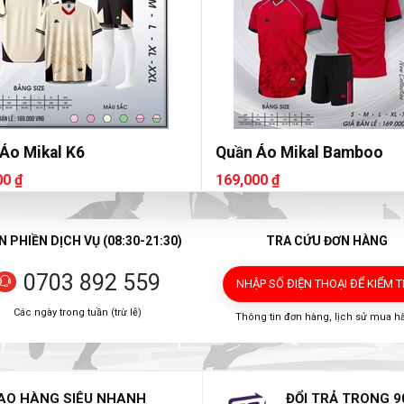
Áo Mikal K6
Quần Áo Mikal Bamboo
00 ₫
169,000 ₫
 PHIỀN DỊCH VỤ (08:30-21:30)
TRA CỨU ĐƠN HÀNG
0703 892 559
NHẬP SỐ ĐIỆN THOẠI
ĐỂ KIỂM 
Các ngày trong tuần (trừ lễ)
Thông tin đơn hàng, lịch sử mua h
AO HÀNG SIÊU NHANH
ĐỔI TRẢ TRONG 9