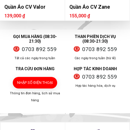
Quần Áo CV Valor
Quần Áo CV Zane
139,000 ₫
155,000 ₫
GỌI MUA HÀNG (08:30-
THAN PHIỀN DỊCH VỤ
21:30)
(08:30-21:30)
0703 892 559
0703 892 559
Tất cả các ngày trong tuần
Các ngày trong tuần (trừ lễ)
TRA CỨU ĐƠN HÀNG
HỢP TÁC KINH DOANH
0703 892 559
NHẬP SỐ ĐIỆN THOẠI
Hợp tác hàng hóa, dịch vụ
Thông tin đơn hàng, lịch sử mua
hàng