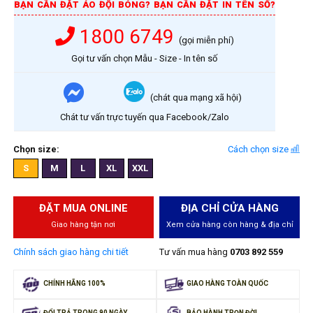
BẠN CẦN ĐẶT ÁO ĐỘI BÓNG? BẠN CẦN ĐẶT IN TÊN SỐ?
1800 6749
(gọi miễn phí)
Gọi tư vấn chọn Mẫu - Size - In tên số
(chát qua mạng xã hội)
Chát tư vấn trực tuyến qua Facebook/Zalo
Chọn size:
Cách chọn size
S
M
L
XL
XXL
ĐẶT MUA ONLINE
ĐỊA CHỈ CỬA HÀNG
Giao hàng tận nơi
Xem cửa hàng còn hàng & địa chỉ
Chính sách giao hàng chi tiết
Tư vấn mua hàng
0703 892 559
CHÍNH HÃNG 100%
GIAO HÀNG TOÀN QUỐC
ĐỔI TRẢ TRONG 90 NGÀY
BẢO HÀNH TRỌN ĐỜI