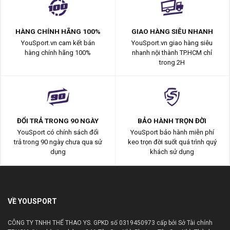
HÀNG CHÍNH HÃNG 100%
GIAO HÀNG SIÊU NHANH
YouSport.vn cam kết bán
YouSport.vn giao hàng siêu
hàng chính hãng 100%
nhanh nội thành TP.HCM chỉ
trong 2H
ĐỔI TRẢ TRONG 90 NGÀY
BẢO HÀNH TRỌN ĐỜI
YouSport có chính sách đổi
YouSport bảo hành miễn phí
trả trong 90 ngày chưa qua sử
keo trọn đời suốt quá trình quý
dụng
khách sử dụng
VỀ YOUSPORT
CÔNG TY TNHH THỂ THAO YS. GPKD số 0319450973 cấp bởi Sở Tài chính