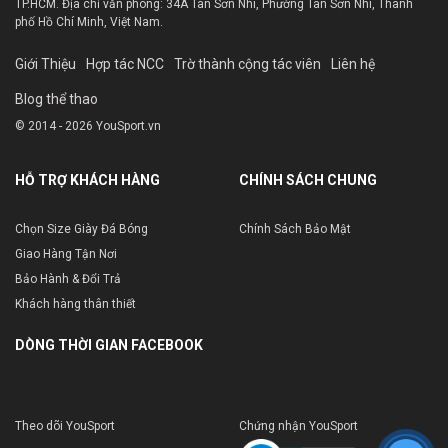
TP.HCM. Địa chỉ văn phòng: 34A Tân Sơn Nhì, Phường Tân Sơn Nhì, Thành
phố Hồ Chí Minh, Việt Nam.
Giới Thiệu
Hợp tác NCC
Trờ thành cộng tác viên
Liên hệ
Blog thể thao
© 2014 - 2026 YouSport.vn
HỖ TRỢ KHÁCH HÀNG
CHÍNH SÁCH CHUNG
Chọn Size Giày Đá Bóng
Chính Sách Bảo Mật
Giao Hàng Tận Nơi
Bảo Hành & Đổi Trả
Khách hàng thân thiết
DÒNG THỜI GIAN FACEBOOK
Theo dõi YouSport
Chứng nhận YouSport