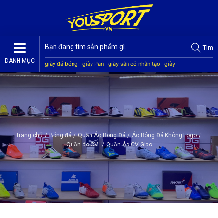
Tìm
DANH MỤC
giày đá bóng
giày Pan
giày sân cỏ nhân tạo
giày
Jogarbola
giày Mitre
giày Akka
quần áo bóng đá
giày
Kamito
Trang chủ
/
Bóng đá
/
Quần Áo Bóng Đá
/
Áo Bóng Đá Không Logo
/
Quần áo CV
/
Quần Áo CV Glac