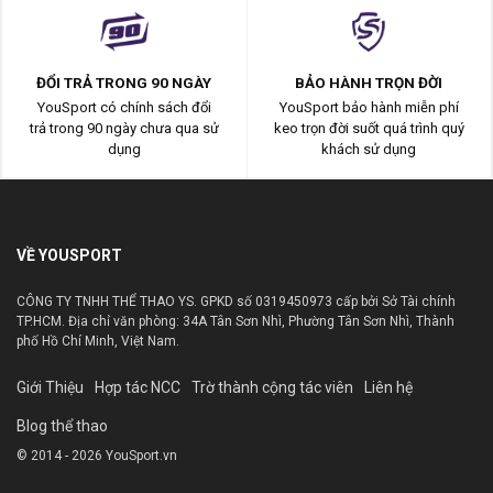
ĐỔI TRẢ TRONG 90 NGÀY
BẢO HÀNH TRỌN ĐỜI
YouSport có chính sách đổi
YouSport bảo hành miễn phí
trả trong 90 ngày chưa qua sử
keo trọn đời suốt quá trình quý
dụng
khách sử dụng
VỀ YOUSPORT
CÔNG TY TNHH THỂ THAO YS. GPKD số 0319450973 cấp bởi Sở Tài chính
TP.HCM. Địa chỉ văn phòng: 34A Tân Sơn Nhì, Phường Tân Sơn Nhì, Thành
phố Hồ Chí Minh, Việt Nam.
Giới Thiệu
Hợp tác NCC
Trờ thành cộng tác viên
Liên hệ
Blog thể thao
© 2014 - 2026 YouSport.vn