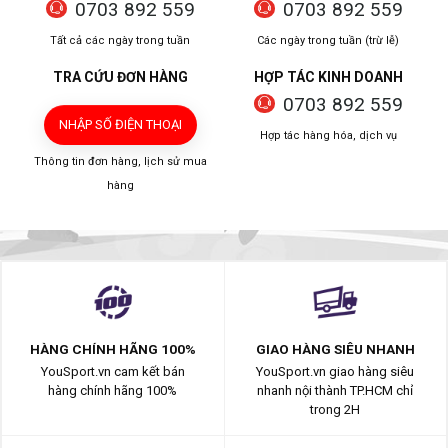
0703 892 559
0703 892 559
Tất cả các ngày trong tuần
Các ngày trong tuần (trừ lễ)
TRA CỨU ĐƠN HÀNG
HỢP TÁC KINH DOANH
0703 892 559
NHẬP SỐ ĐIỆN THOẠI
Hợp tác hàng hóa, dịch vụ
Thông tin đơn hàng, lịch sử mua
hàng
HÀNG CHÍNH HÃNG 100%
GIAO HÀNG SIÊU NHANH
YouSport.vn cam kết bán
YouSport.vn giao hàng siêu
hàng chính hãng 100%
nhanh nội thành TP.HCM chỉ
trong 2H