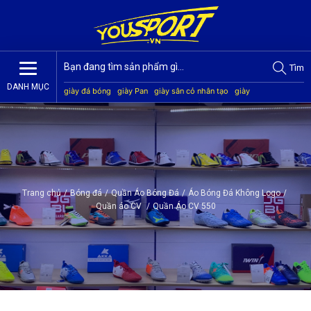
Tìm
DANH MỤC
giày đá bóng
giày Pan
giày sân cỏ nhân tạo
giày
Jogarbola
giày Mitre
giày Akka
quần áo bóng đá
giày
Kamito
Trang chủ
/
Bóng đá
/
Quần Áo Bóng Đá
/
Áo Bóng Đá Không Logo
/
Quần áo CV
/
Quần Áo CV 550