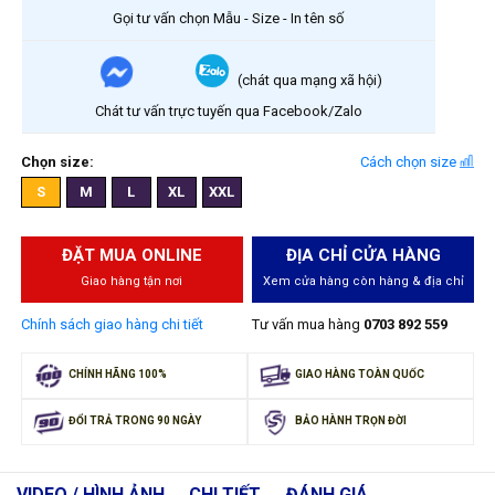
Gọi tư vấn chọn Mẫu - Size - In tên số
(chát qua mạng xã hội)
Chát tư vấn trực tuyến qua Facebook/Zalo
Chọn size:
Cách chọn size
S
M
L
XL
XXL
ĐẶT MUA ONLINE
ĐỊA CHỈ CỬA HÀNG
Giao hàng tận nơi
Xem cửa hàng còn hàng & địa chỉ
Chính sách giao hàng chi tiết
Tư vấn mua hàng
0703 892 559
CHÍNH HÃNG 100%
GIAO HÀNG TOÀN QUỐC
ĐỔI TRẢ TRONG 90 NGÀY
BẢO HÀNH TRỌN ĐỜI
VIDEO / HÌNH ẢNH
CHI TIẾT
ĐÁNH GIÁ